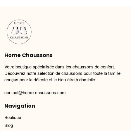
variations.
variations.
Les
Les
options
options
peuvent
peuvent
être
être
choisies
choisies
sur
sur
la
la
Home Chaussons
page
page
du
du
Votre boutique spécialisée dans les chaussons de confort.
produit
produit
Découvrez notre sélection de chaussons pour toute la famille,
conçus pour la détente et le bien-être à domicile.
contact@home-chaussons.com
Navigation
Boutique
Blog