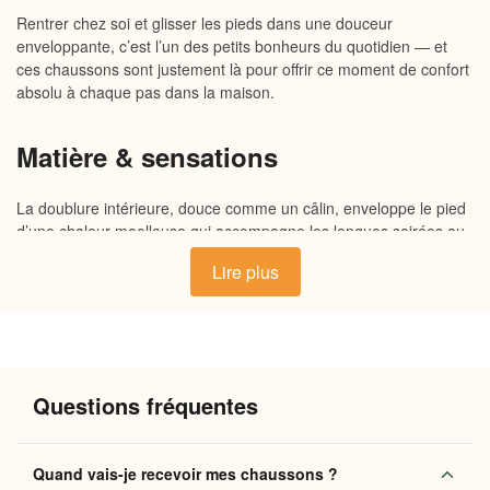
Rentrer chez soi et glisser les pieds dans une douceur
enveloppante, c’est l’un des petits bonheurs du quotidien — et
ces chaussons sont justement là pour offrir ce moment de confort
absolu à chaque pas dans la maison.
Matière & sensations
La doublure intérieure, douce comme un câlin, enveloppe le pied
d’une chaleur moelleuse qui accompagne les longues soirées au
coin du feu. La semelle souple amortit chaque foulée avec
Lire plus
délicatesse, tandis que l’extérieur, à la fois résistant et doux au
toucher, s’adapte à la morphologie naturelle du pied. Un équilibre
pensé pour que la chaleur reste là où elle doit être, sans jamais
comprimer ni alourdir.
Questions fréquentes
Pourquoi vous allez l’adorer
Chaleur enveloppante
: une doublure moelleuse qui
Quand vais-je recevoir mes chaussons ?
garde les pieds au chaud même lors des soirées les plus