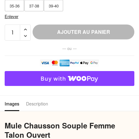
35-36
37-38
39-40
Enlever
quantité
AJOUTER AU PANIER
de
Mule
— ou —
Chausson
Souple
Femme
Talon
Buy with
Ouvert
Images
Description
Mule Chausson Souple Femme
Talon Ouvert