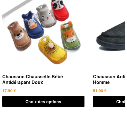
Chausson Chaussette Bébé
Chausson Antic
Antidérapant Doux
Homme
17.90
€
51.90
€
Ce
Ce
Choix des options
Choix
produit
produit
a
a
plusieurs
plusieurs