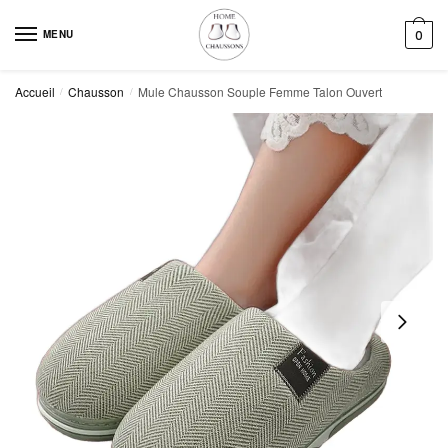
Skip
Skip
to
to
MENU
0
navigation
content
Accueil
Chausson
Mule Chausson Souple Femme Talon Ouvert
/
/