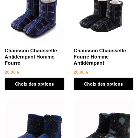
Chausson Chaussette
Chausson Chaussette
Antidérapant Homme
Fourré Homme
Fourré
Antidérapant
26.90
€
26.90
€
Ce
Ce
Choix des options
Choix des options
produit
produit
a
a
plusieurs
plusieurs
variations.
variations.
Les
Les
options
options
peuvent
peuvent