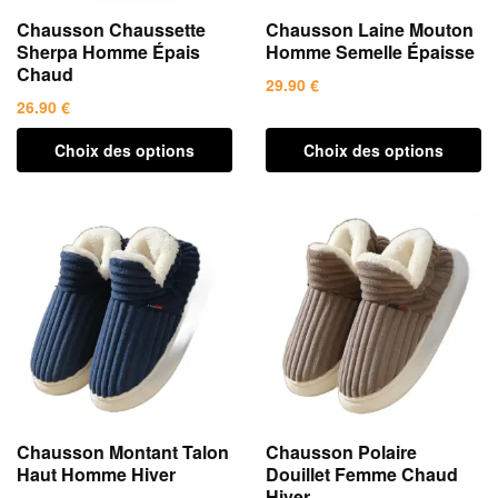
la
page
Chausson Chaussette
Chausson Laine Mouton
page
du
Sherpa Homme Épais
Homme Semelle Épaisse
du
produit
Chaud
29.90
€
produit
26.90
€
Ce
Ce
produit
Choix des options
Choix des options
produit
a
a
plusieurs
plusieurs
variations.
variations.
Les
Les
options
options
peuvent
peuvent
être
être
choisies
choisies
sur
sur
la
la
page
Chausson Montant Talon
Chausson Polaire
page
du
Haut Homme Hiver
Douillet Femme Chaud
du
produit
Hiver