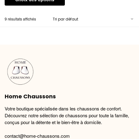
produit
a
9 résultats affichés
plusieurs
variations.
Les
options
peuvent
être
choisies
sur
la
page
du
Home Chaussons
produit
Votre boutique spécialisée dans les chaussons de confort.
Découvrez notre sélection de chaussons pour toute la famille,
conçus pour la détente et le bien-être à domicile.
contact@home-chaussons.com