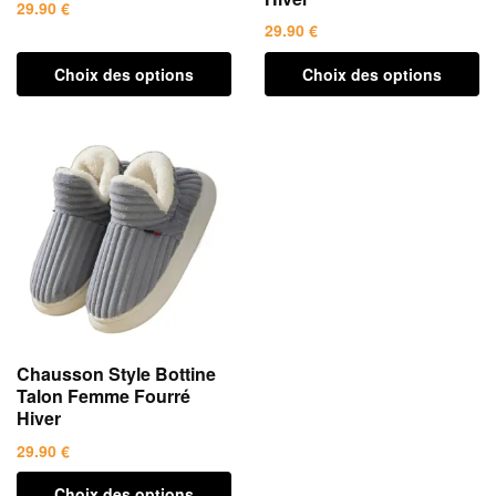
29.90
€
produit
29.90
€
Ce
Ce
produit
Choix des options
Choix des options
produit
a
a
plusieurs
plusieurs
variations.
variations.
Les
Les
options
options
peuvent
peuvent
être
être
choisies
choisies
sur
sur
la
la
page
Chausson Style Bottine
page
du
Talon Femme Fourré
du
produit
Hiver
produit
29.90
€
Ce
Choix des options