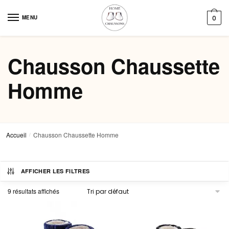
Skip
Skip
to
to
MENU
0
navigation
content
Chausson Chaussette
Homme​
Accueil
Chausson Chaussette Homme​
/
AFFICHER LES FILTRES
9 résultats affichés