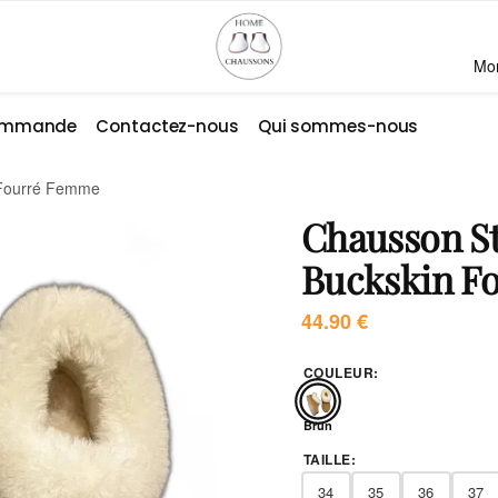
Mo
commande
Contactez-nous
Qui sommes-nous
 Fourré Femme
Chausson St
Buckskin F
44.90
€
COULEUR
:
Brun
TAILLE
:
34
35
36
37