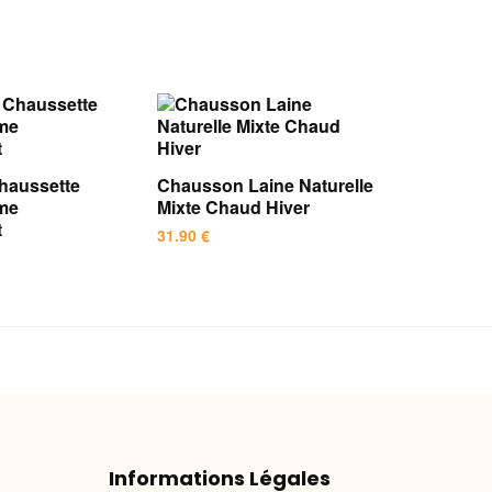
haussette
Chausson Laine Naturelle
me
Mixte Chaud Hiver
t
31.90
€
Ce
produit
a
plusieurs
variations.
Les
options
peuvent
Informations Légales