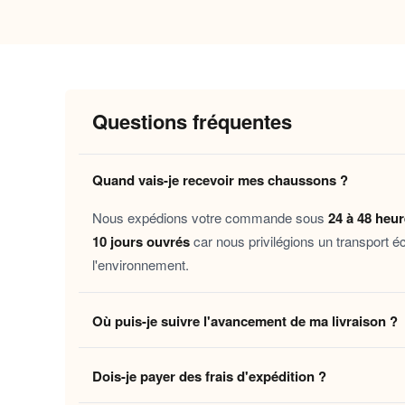
Pourquoi vous allez l’adorer
Chaleur enveloppante
: la doublure in
saisons.
Confort de marche
: la semelle souple
Questions fréquentes
Douceur immédiate
: le contact du tis
Entretien facile
: conçus pour résister 
Quand vais-je recevoir mes chaussons ?
Ces chaussons maison s’adressent à toutes celle
Nous expédions votre commande sous
24 à 48 heu
les soirées sous un plaid, les journées en télét
10 jours ouvrés
car nous privilégions un transport é
quelqu’un qu’on aime.
l'environnement.
Découvrez aussi nos
Chaussons fourrure femme
Où puis-je suivre l'avancement de ma livraison ?
pour explorer des silhouettes pensées avec soin
Dès que votre colis quitte notre centre logistique, 
Laissez-vous tenter par ce petit plaisir du quotid
Dois-je payer des frais d'expédition ?
en temps réel jusqu'à votre domicile. Vous pouvez é