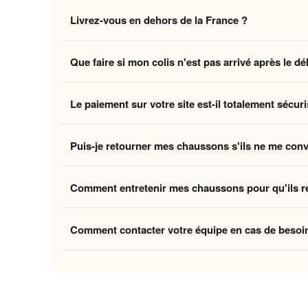
Non, la livraison standard sécurisée est
entièrement 
Livrez-vous en dehors de la France ?
des coûts logistiques pour vous offrir l'expérience la p
Oui, nous livrons gratuitement en
France, Belgique,
Que faire si mon colis n'est pas arrivé après le dé
Belgique et la Suisse, et
8 à 12 jours ouvrés
pour le
Si vous n'avez pas reçu votre commande dans les déla
Le paiement sur votre site est-il totalement sécuri
ouvrés
, contactez-nous à
contact@home-chausson
Absolument. Vos transactions sont protégées par un
Puis-je retourner mes chaussons s'ils ne me con
mondiaux du paiement en ligne, pour garantir que vos 
Oui, vous disposez de
30 jours
après la réception p
Comment entretenir mes chaussons pour qu'ils r
attentes, nous procédons à un remboursement. Votre sa
Pour préserver la douceur de la doublure et la quali
Comment contacter votre équipe en cas de besoi
linge et laissez-les sécher à l'air libre pour conserver
Vous pouvez nous contacter via notre
formulaire de 