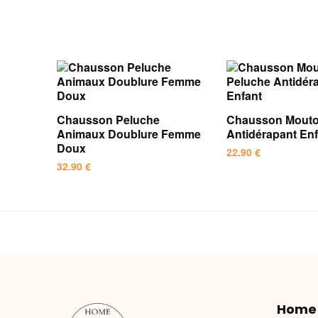
Chausson Peluche
Chausson Mouto
Animaux Doublure Femme
Antidérapant En
Doux
22.90
€
32.90
€
Ce
Ce
produit
produit
a
a
plusieurs
plusieurs
variations.
variations.
Les
Les
options
options
peuvent
Home
peuvent