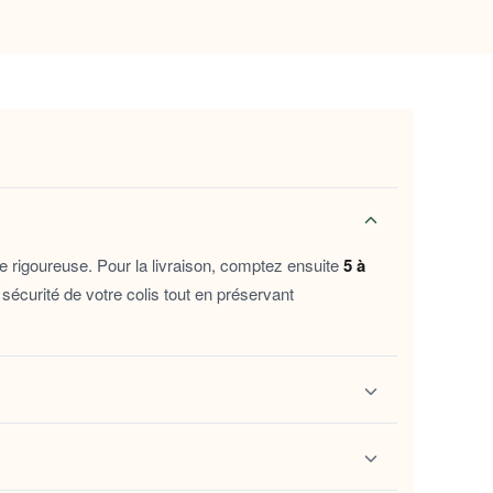
 pour des pieds confortables en toutes
r et sans fatiguer le pied.
bien-être dès l’enfilage.
 et leur forme dans le temps.
table cocon. Parfaits pour les matins au calme,
e rigoureuse. Pour la livraison, comptez ensuite
5 à
deau attentionné pour offrir un peu de douceur à
sécurité de votre colis tout en préservant
s
Chaussons bottine suédine femme fourrés café
ivi
. Ce lien vous permet de localiser vos chaussons
ions.