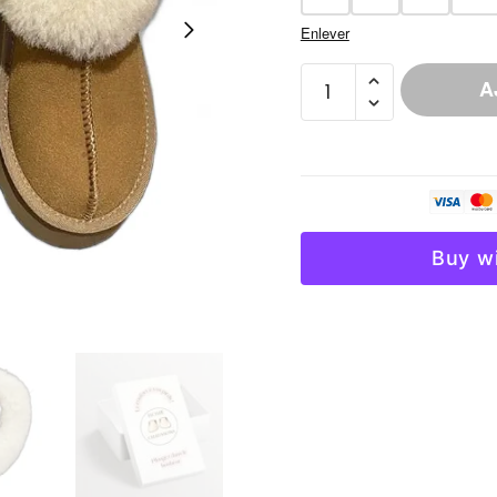
Enlever
quantité
A
de
Chausson
Style
Bottine
Buckskin
Fourré
Buy w
Femme