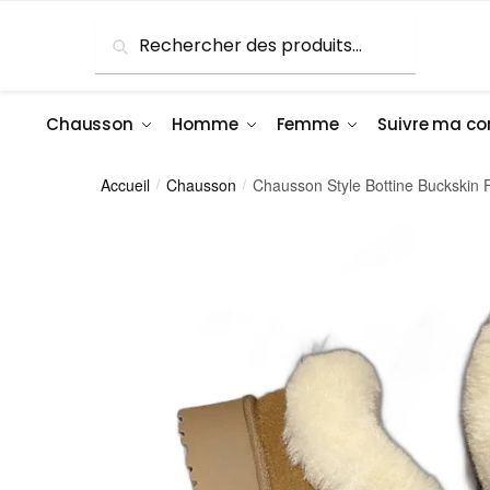
Skip
Skip
Recherche
Recherche
to
to
pour :
navigation
content
Chausson
Homme
Femme
Suivre ma 
Accueil
Chausson
Chausson Style Bottine Buckskin
/
/