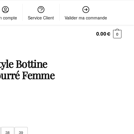
n compte
Service Client
Valider ma commande
0.00
€
0
yle Bottine
ourré Femme
38
39