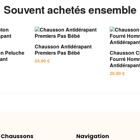
Souvent achetés ensemble
Chausson Antidérapant
n Peluche
Premiers Pas Bébé
Chausson C
fant
Fourré Hom
24.90
€
Antidérapan
Ce
26.90
€
produit
Ce
a
produit
plusieurs
a
variations.
plusieurs
Les
variations.
options
Les
peuvent
options
être
 Chaussons
Navigation
peuvent