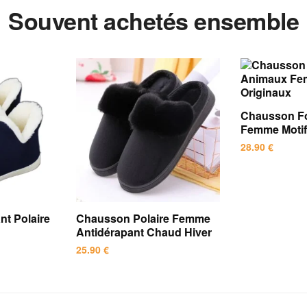
Souvent achetés ensemble
Chausson F
Femme Motif
28.90
€
Ce
produit
a
t Polaire
Chausson Polaire Femme
plusieurs
Antidérapant Chaud Hiver
variations.
25.90
€
Les
Ce
options
produit
peuvent