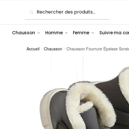
Skip
Skip
Recherche
Recherche
to
to
pour :
navigation
content
Chausson
Homme
Femme
Suivre ma 
Accueil
Chausson
Chausson Fourrure Épaisse Scra
/
/