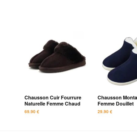
Chausson Cuir Fourrure
Chausson Montan
Naturelle Femme Chaud
Femme Douillet
69.90
€
29.90
€
Ce
Ce
produit
produit