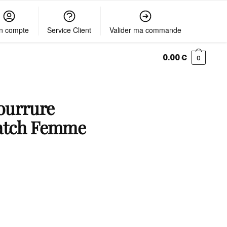
n compte
Service Client
Valider ma commande
0.00
€
0
ourrure
ratch Femme