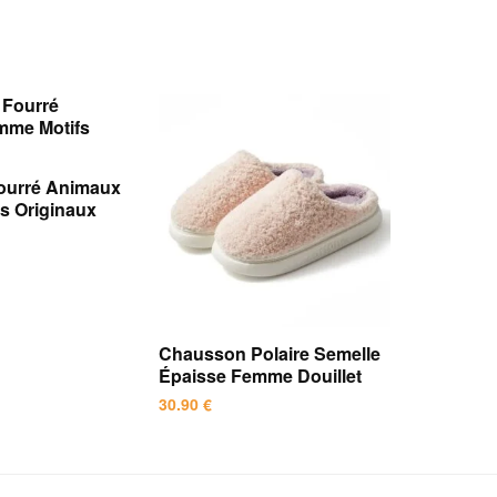
ourré Animaux
s Originaux
Chausson Polaire Semelle
Épaisse Femme Douillet
30.90
€
Ce
produit