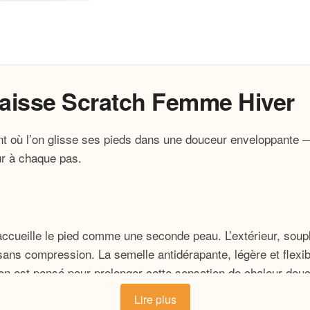
aisse Scratch Femme Hiver
ent où l’on glisse ses pieds dans une douceur enveloppant
ur à chaque pas.
ccueille le pied comme une seconde peau. L’extérieur, souple
ans compression. La semelle antidérapante, légère et flexib
ion est pensé pour prolonger cette sensation de chaleur douc
Lire plus