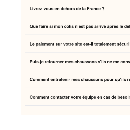
Non, la livraison standard sécurisée est
entièrement 
Livrez-vous en dehors de la France ?
des coûts logistiques pour vous offrir l'expérience la p
Oui, nous livrons gratuitement en
France, Belgique,
Que faire si mon colis n'est pas arrivé après le dé
Belgique et la Suisse, et
8 à 12 jours ouvrés
pour le
Si vous n'avez pas reçu votre commande dans les déla
Le paiement sur votre site est-il totalement sécuri
ouvrés
, contactez-nous à
contact@home-chausson
Absolument. Vos transactions sont protégées par un
Puis-je retourner mes chaussons s'ils ne me con
mondiaux du paiement en ligne, pour garantir que vos 
Oui, vous disposez de
30 jours
après la réception p
Comment entretenir mes chaussons pour qu'ils r
attentes, nous procédons à un remboursement. Votre sa
Pour préserver la douceur de la doublure et la quali
Comment contacter votre équipe en cas de besoi
linge et laissez-les sécher à l'air libre pour conserver
Vous pouvez nous contacter via notre
formulaire de 