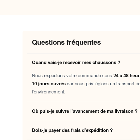
Pourquoi vous allez l’adorer
Chaleur durable :
la doublure moelleuse
Confort enveloppant :
la construction 
Questions fréquentes
Semelle sécurisante :
antidérapante et 
Douceur au quotidien :
les matières sé
Quand vais-je recevoir mes chaussons ?
Ces chaussons s’adressent à toutes celles et ceu
Nous expédions votre commande sous
24 à 48 heu
soirées à la maison, les week-ends cocooning, le
10 jours ouvrés
car nous privilégions un transport é
pour offrir un peu de chaleur à ceux qu’on aime.
l'environnement.
Découvrez aussi nos
Chaussons daim fourrure 
Où puis-je suivre l'avancement de ma livraison ?
Laissez-vous tenter par ce moment de confort 
Dès que votre colis quitte notre centre logistique, 
Dois-je payer des frais d'expédition ?
en temps réel jusqu'à votre domicile. Vous pouvez é