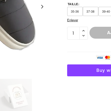
TAILLE
:
35-36
37-38
39-40
Enlever
quantité
A
de
Chausson
Fourrure
Épaisse
Scratch
Femme
Buy w
Hiver