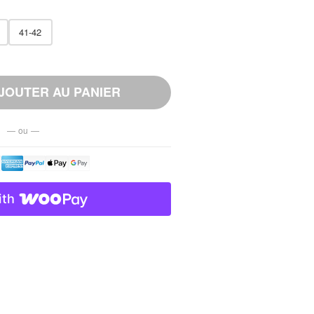
41-42
JOUTER AU PANIER
— ou —
ith