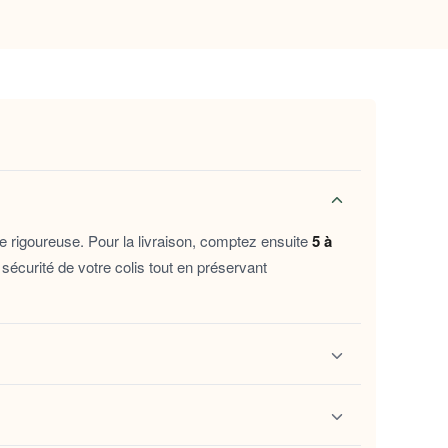
rs des matinées les plus fraîches.
 de pression.
rquet, carrelage ou moquette.
heure, sans irritation.
efuge de douceur. Idéaux pour les longues
e rigoureuse. Pour la livraison, comptez ensuite
5 à
 ils constituent aussi un cadeau attentionné
sécurité de votre colis tout en préservant
compléter votre collection de douceur maison.
ivi
. Ce lien vous permet de localiser vos chaussons
ions.