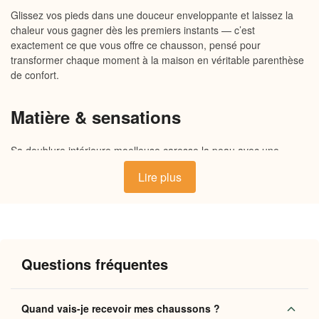
Glissez vos pieds dans une douceur enveloppante et laissez la
chaleur vous gagner dès les premiers instants — c’est
exactement ce que vous offre ce chausson, pensé pour
transformer chaque moment à la maison en véritable parenthèse
de confort.
Matière & sensations
Sa doublure intérieure moelleuse caresse la peau avec une
douceur immédiate, tandis que l’extérieur en tissu souple
Lire plus
s’adapte naturellement à la forme du pied. La semelle épaisse et
antidérapante apporte un maintien rassurant sur tous les sols, du
parquet au carrelage. L’ensemble respire suffisamment pour
garder les pieds au chaud sans excès, dans un équilibre
chaleureux tout au long de la journée.
Questions fréquentes
Pourquoi vous allez l’adorer
Quand vais-je recevoir mes chaussons ?
Chaleur enveloppante
: la doublure moelleuse retient