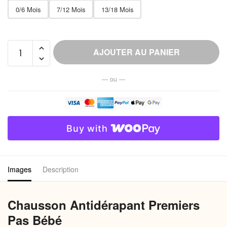
0/6 Mois
7/12 Mois
13/18 Mois
quantité
AJOUTER AU PANIER
de
Chausson
— ou —
Antidérapant
Premiers
Pas
Bébé
Buy with
Images
Description
Chausson Antidérapant Premiers
Pas Bébé