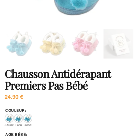
Chausson Antidérapant
Premiers Pas Bébé
24.90
€
COULEUR
:
Jaune
Bleu
Rose
AGE BÉBÉ
: