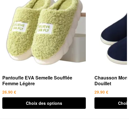
Pantoufle EVA Semelle Soufflée
Chausson Mont
Femme Légère
Douillet
26.90
€
29.90
€
Ce
Ce
Choix des options
Choix
produit
produit
a
a
plusieurs
plusieurs