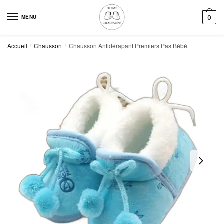
Skip
Skip
to
to
MENU
0
navigation
content
Accueil
Chausson
Chausson Antidérapant Premiers Pas Bébé
/
/