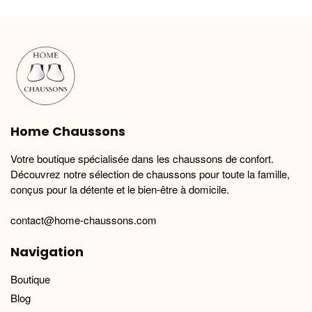
variations.
variations.
Les
Les
options
options
peuvent
peuvent
être
être
choisies
choisies
sur
sur
la
la
Home Chaussons
page
page
du
du
Votre boutique spécialisée dans les chaussons de confort.
produit
produit
Découvrez notre sélection de chaussons pour toute la famille,
conçus pour la détente et le bien-être à domicile.
contact@home-chaussons.com
Navigation
Boutique
Blog