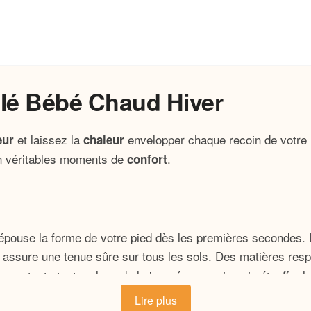
é Bébé Chaud Hiver
et laissez la
envelopper chaque recoin de votre 
eur
chaleur
en véritables moments de
.
confort
 épouse la forme de votre pied dès les premières secondes. L
 assure une tenue sûre sur tous les sols. Des matières resp
constante tout au long de la journée, sans jamais étouffer le
Lire plus