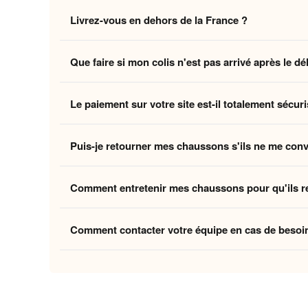
Non, la livraison standard sécurisée est
entièrement 
Livrez-vous en dehors de la France ?
des coûts logistiques pour vous offrir l'expérience la p
Oui, nous livrons gratuitement en
France, Belgique,
Que faire si mon colis n'est pas arrivé après le dé
Belgique et la Suisse, et
8 à 12 jours ouvrés
pour le
Si vous n'avez pas reçu votre commande dans les déla
Le paiement sur votre site est-il totalement sécuri
ouvrés
, contactez-nous à
contact@home-chausson
Absolument. Vos transactions sont protégées par un
Puis-je retourner mes chaussons s'ils ne me con
mondiaux du paiement en ligne, pour garantir que vos 
Oui, vous disposez de
30 jours
après la réception p
Comment entretenir mes chaussons pour qu'ils r
attentes, nous procédons à un remboursement. Votre sa
Pour préserver la douceur de la doublure et la quali
Comment contacter votre équipe en cas de besoi
linge et laissez-les sécher à l'air libre pour conserver
Vous pouvez nous contacter via notre
formulaire de 