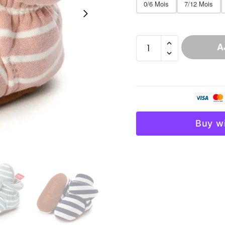
0/6 Mois
7/12 Mois
quantité
A
de
Chausson
Coton
Doublé
Bébé
Chaud
Buy w
Hiver