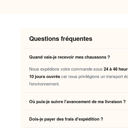
Pourquoi vous allez l’adorer
Confort immédiat
: la doublure moelle
Chaleur durable
: les matières isolante
Semelle antidérapante
: vous vous dép
Questions fréquentes
Entretien facile
: lavable en machine 
Quand vais-je recevoir mes chaussons ?
Ce chausson s’adresse à toutes celles et ceux qu
convalescence, que vous savouries un weekend
Nous expédions votre commande sous
24 à 48 heu
vie à la
avec une discrétion bienveillant
maison
10 jours ouvrés
car nous privilégions un transport é
l'environnement.
Découvrez aussi nos
Chaussons cuir souple bé
sélection pensée au féminin, alliant style et dou
Où puis-je suivre l'avancement de ma livraison ?
Offrez-vous ce petit rituel de
— votre mai
confort
Dès que votre colis quitte notre centre logistique, 
Dois-je payer des frais d'expédition ?
en temps réel jusqu'à votre domicile. Vous pouvez é