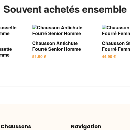
Souvent achetés ensemble
Chausson Antichute
Chausson St
sette
Fourré Senior Homme
Fourré Femm
omme
51.90
€
44.90
€
Ce
Ce
produit
produit
a
a
plusieurs
plusieurs
variations.
variations.
Les
Les
options
options
peuvent
peuvent
être
être
 Chaussons
Navigation