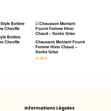
yle Bottine
e Cheville
Chausson Montant Fourré
Femme Hiver Chaud –
Socks Grise
31.90
€
Ce
produit
a
plusieurs
variations.
Les
options
Informations Légales
peuvent