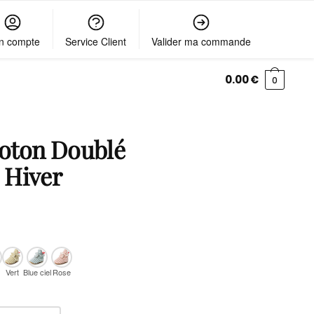
n compte
Service Client
Valider ma commande
0.00
€
0
oton Doublé
 Hiver
Vert
Blue ciel
Rose