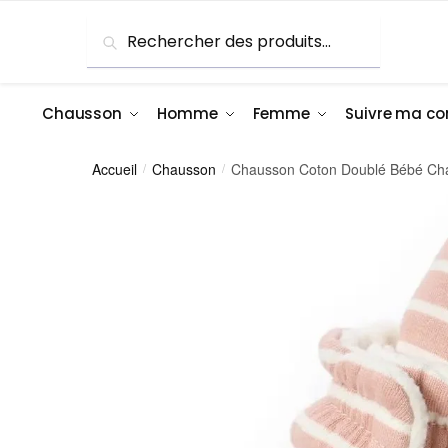
Skip
Skip
Recherche
Recherche
to
to
pour :
navigation
content
Chausson
Homme
Femme
Suivre ma 
Accueil
Chausson
Chausson Coton Doublé Bébé Ch
/
/