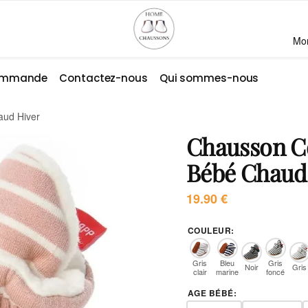
Mo
commande
Contactez-nous
Qui sommes-nous
aud Hiver
Chausson C
Bébé Chaud
19.90
€
COULEUR
:
Gris
Bleu
Gris
Noir
Gris
clair
marine
foncé
AGE BÉBÉ
: