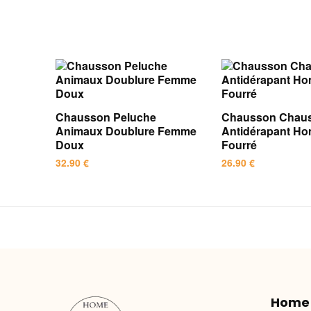
Chausson Peluche
Chausson Chaus
Animaux Doublure Femme
Antidérapant H
Doux
Fourré
32.90
€
26.90
€
Ce
Ce
produit
produit
a
a
plusieurs
plusieurs
variations.
variations.
Les
Les
options
options
Home
peuvent
peuvent