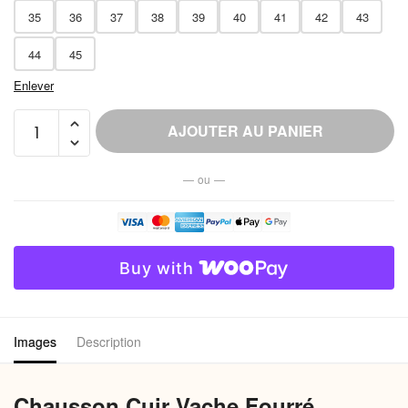
35
36
37
38
39
40
41
42
43
44
45
Enlever
quantité
AJOUTER AU PANIER
de
Chausson
— ou —
Effet
Cuir
Vache
Fourré
Buy with
Femme
Images
Description
Chausson Cuir Vache Fourré