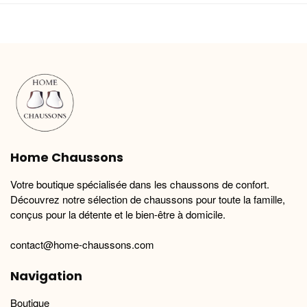
plusieurs
plusieurs
variations.
variations.
Les
Les
options
options
peuvent
peuvent
être
être
choisies
choisies
sur
sur
la
la
Home Chaussons
page
page
du
du
Votre boutique spécialisée dans les chaussons de confort.
produit
produit
Découvrez notre sélection de chaussons pour toute la famille,
conçus pour la détente et le bien-être à domicile.
contact@home-chaussons.com
Navigation
Boutique