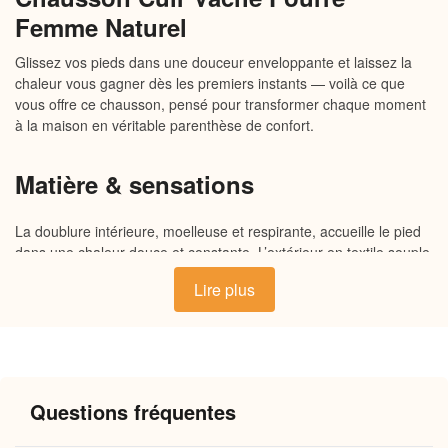
Femme Naturel
Glissez vos pieds dans une douceur enveloppante et laissez la
chaleur vous gagner dès les premiers instants — voilà ce que
vous offre ce chausson, pensé pour transformer chaque moment
à la maison en véritable parenthèse de confort.
Matière & sensations
La doublure intérieure, moelleuse et respirante, accueille le pied
dans une chaleur douce et constante. L’extérieur en textile souple
épouse naturellement la forme du pied sans jamais le comprimer,
Lire plus
tandis que la semelle antidérapante, légèrement rembourrée,
amortit chaque pas sur le carrelage comme sur le parquet. Un
ensemble de matières choisies pour leur douceur au toucher et
leur capacité à conserver la chaleur tout au long de la journée.
Questions fréquentes
Pourquoi vous allez l’adorer