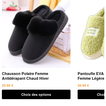
Chausson Polaire Femme
Pantoufle EVA 
Antidérapant Chaud Hiver
Femme Légère
25.90
€
26.90
€
Ce
Ce
Choix des options
Choix
produit
produit
a
a