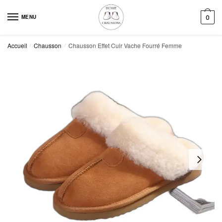
Skip
Skip
to
to
MENU
0
navigation
content
Accueil
Chausson
Chausson Effet Cuir Vache Fourré Femme
/
/