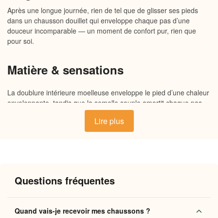
Après une longue journée, rien de tel que de glisser ses pieds
dans un chausson douillet qui enveloppe chaque pas d’une
douceur incomparable — un moment de confort pur, rien que
pour soi.
Matière & sensations
La doublure intérieure moelleuse enveloppe le pied d’une chaleur
enveloppante, tandis que la semelle souple amortit chaque pas
sur le carrelage ou le parquet. L’extérieur en tissu doux au
Lire plus
toucher conserve une agréable sensation de légèreté, sans
jamais comprimer. Ce mariage de matières respirantes et
chaleureuses transforme chaque déambulation dans la maison
en un vrai moment de douceur retrouvée.
Questions fréquentes
Pourquoi vous allez l’adorer
Chaleur enveloppante
— la doublure moelleuse
Quand vais-je recevoir mes chaussons ?
maintient une température douce et constante autour