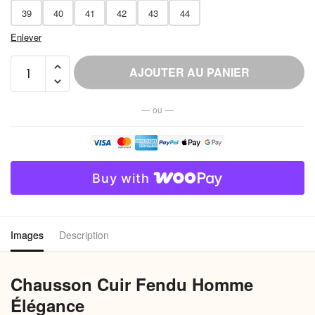
39
40
41
42
43
44
Enlever
quantité
AJOUTER AU PANIER
de
Chausson
— ou —
Fendu
Homme
Élégance
Buy with
Images
Description
Chausson Cuir Fendu Homme
Élégance