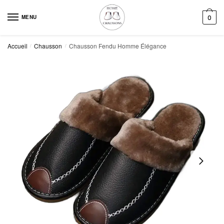
Skip
Skip
to
to
MENU
0
navigation
content
Accueil
Chausson
Chausson Fendu Homme Élégance
/
/