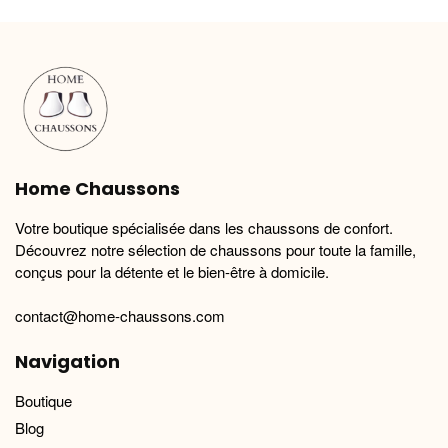
variations.
variations.
Les
Les
options
options
peuvent
peuvent
être
être
choisies
choisies
sur
sur
la
la
Home Chaussons
page
page
du
du
Votre boutique spécialisée dans les chaussons de confort.
produit
produit
Découvrez notre sélection de chaussons pour toute la famille,
conçus pour la détente et le bien-être à domicile.
contact@home-chaussons.com
Navigation
Boutique
Blog