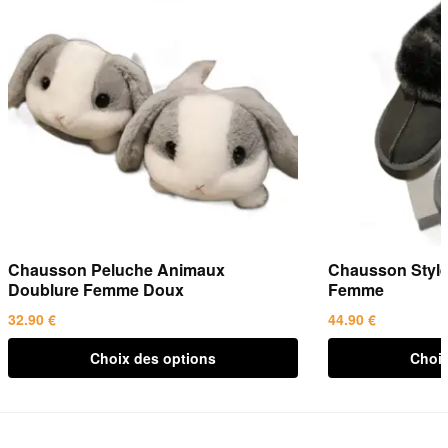
Chausson Peluche Animaux
Chausson Style 
Doublure Femme Doux
Femme
32.90
€
44.90
€
Ce
Ce
Choix des options
Choix
produit
produit
a
a
plusieurs
plusieurs