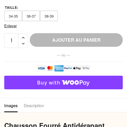
TAILLE
:
34-35
36-37
38-39
Enlever
quantité
AJOUTER AU PANIER
de
Chausson
— ou —
Fourré
Antidérapant
Femme
EVA
Buy with
Chaud
Images
Description
Chausson Fourré Antidérapant