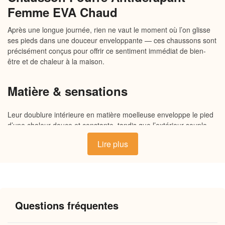
Femme EVA Chaud
Après une longue journée, rien ne vaut le moment où l’on glisse
ses pieds dans une douceur enveloppante — ces chaussons sont
précisément conçus pour offrir ce sentiment immédiat de bien-
être et de chaleur à la maison.
Matière & sensations
Leur doublure intérieure en matière moelleuse enveloppe le pied
d’une chaleur douce et constante, tandis que l’extérieur souple
s’adapte naturellement aux contours du pied. La semelle
Lire plus
antidérapante, à la fois légère et résistante, garantit une stabilité
confortable sur tous les sols intérieurs. Chaque détail est pensé
pour allier douceur au toucher, respirabilité et confort durable, du
matin jusqu’au soir.
Questions fréquentes
Pourquoi vous allez l’adorer