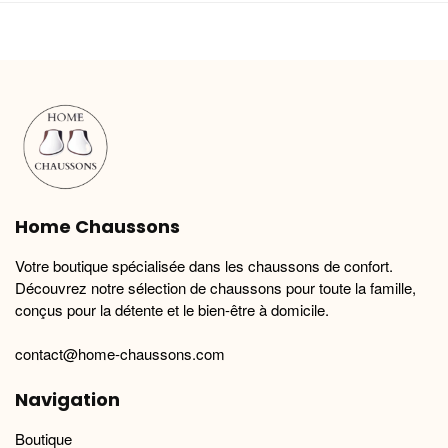
à
plusieurs
plusieurs
29.90 €
variations.
variations.
Les
Les
options
options
peuvent
peuvent
être
être
choisies
choisies
sur
sur
la
la
Home Chaussons
page
page
du
du
Votre boutique spécialisée dans les chaussons de confort.
produit
produit
Découvrez notre sélection de chaussons pour toute la famille,
conçus pour la détente et le bien-être à domicile.
contact@home-chaussons.com
Navigation
Boutique