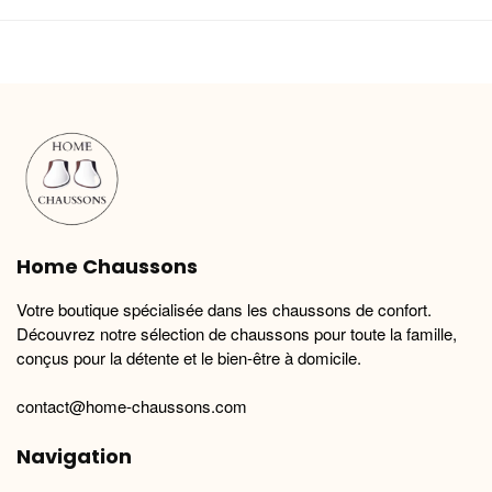
a
a
plusieurs
plusieurs
variations.
variations.
Les
Les
options
options
peuvent
peuvent
être
être
choisies
choisies
sur
sur
la
la
Home Chaussons
page
page
du
du
Votre boutique spécialisée dans les chaussons de confort.
produit
produit
Découvrez notre sélection de chaussons pour toute la famille,
conçus pour la détente et le bien-être à domicile.
contact@home-chaussons.com
Navigation