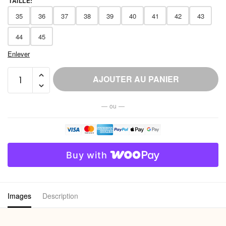
TAILLE
:
35
36
37
38
39
40
41
42
43
44
45
Enlever
quantité
AJOUTER AU PANIER
de
Chausson
— ou —
Cuir
Fourrure
Naturelle
Femme
Buy with
Chaud
Images
Description