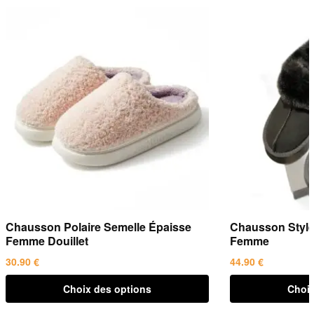
Chausson Polaire Semelle Épaisse
Chausson Style 
Femme Douillet
Femme
30.90
€
44.90
€
Ce
Ce
Choix des options
Choix
produit
produit