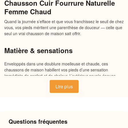
Chausson Cuir Fourrure Naturelle
Femme Chaud
Quand la journée s’efface et que vous franchissez le seuil de chez
vous, vos pieds méritent une parenthèse de douceur — celle que
seul un vrai chausson de maison sait offrir.
Matière & sensations
Enveloppés dans une doublure moelleuse et chaude, ces
chaussons de maison habillent vos pieds d’une sensation
immédiate de confort et de chaleur. L’extérieur souple épouse
naturellement la forme du pied, tandis que la semelle
Lire plus
antidérapante assure stabilité et sécurité sur tous types de sols.
Une matière respirante et douce contre la peau pour un porter
prolongé, du matin jusqu’au soir, sans la moindre contrainte.
Pourquoi vous allez l’adorer
Questions fréquentes