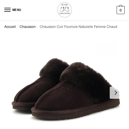
Skip
Skip
to
to
MENU
0
navigation
content
Accueil
Chausson
Chausson Cuir Fourrure Naturelle Femme Chaud
/
/