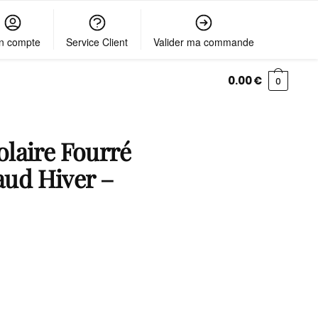
n compte
Service Client
Valider ma commande
0.00
€
0
laire Fourré
d Hiver –