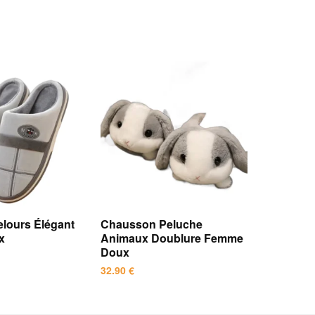
lours Élégant
Chausson Peluche
x
Animaux Doublure Femme
Doux
32.90
€
Ce
produit