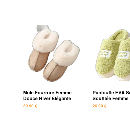
Mule Fourrure Femme
Pantoufle EVA S
Douce Hiver Élégante
Soufflée Femme
39.90
€
26.90
€
Ce
Ce
produit
produit