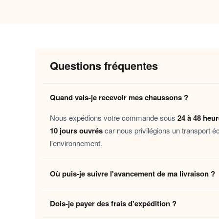
Pourquoi vous allez l’adorer
Chaleur durable
: la doublure isolante
Confort immédiat
: la semelle intérie
Sécurité au quotidien
: la semelle ant
Questions fréquentes
Facilité d’entretien
: conçus pour accom
après lavage.
Quand vais-je recevoir mes chaussons ?
Ces chaussons s’adressent à toutes celles et t
Nous expédions votre commande sous
24 à 48 heu
matinées du week-end, les soirées lecture, les j
10 jours ouvrés
car nous privilégions un transport é
peu de douceur à ceux qu’on aime.
l'environnement.
Découvrez aussi nos
Chaussons montants homm
Où puis-je suivre l'avancement de ma livraison ?
élégants femme velours
pensés pour accompagner
Dès que votre colis quitte notre centre logistique, 
Laissez-vous tenter par ce moment de douceur 
Dois-je payer des frais d'expédition ?
en temps réel jusqu'à votre domicile. Vous pouvez é