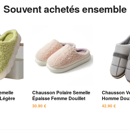
Souvent achetés ensemble
emelle
Chausson Polaire Semelle
Chausson Ve
 Légère
Épaisse Femme Douillet
Homme Dou
30.90
€
42.90
€
Ce
Ce
produit
produit