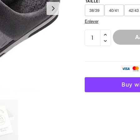
TAILLE
:
38/39
40/41
42/43
Enlever
quantité
A
de
Chausson
Polaire
Fourré
Homme
Chaud
Buy w
Hiver
-
Duo
Gris