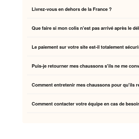
Non, la livraison standard sécurisée est
entièrement 
Livrez-vous en dehors de la France ?
des coûts logistiques pour vous offrir l'expérience la p
Oui, nous livrons gratuitement en
France, Belgique,
Que faire si mon colis n'est pas arrivé après le dé
Belgique et la Suisse, et
8 à 12 jours ouvrés
pour le
Si vous n'avez pas reçu votre commande dans les déla
Le paiement sur votre site est-il totalement sécuri
ouvrés
, contactez-nous à
contact@home-chausson
Absolument. Vos transactions sont protégées par un
Puis-je retourner mes chaussons s'ils ne me con
mondiaux du paiement en ligne, pour garantir que vos 
Oui, vous disposez de
30 jours
après la réception p
Comment entretenir mes chaussons pour qu'ils r
attentes, nous procédons à un remboursement. Votre sa
Pour préserver la douceur de la doublure et la quali
Comment contacter votre équipe en cas de besoi
linge et laissez-les sécher à l'air libre pour conserver
Vous pouvez nous contacter via notre
formulaire de 