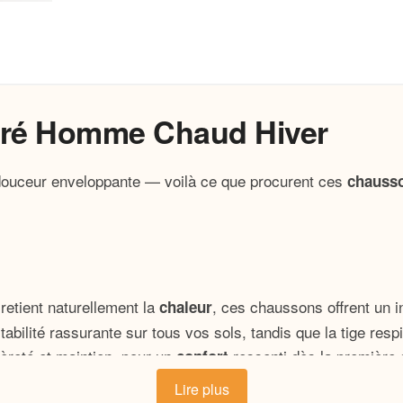
rré Homme Chaud Hiver
 douceur enveloppante — voilà ce que procurent ces
chauss
retient naturellement la
, ces chaussons offrent un i
chaleur
abilité rassurante sur tous vos sols, tandis que la tige res
èreté et maintien, pour un
ressenti dès la première
confort
Lire plus