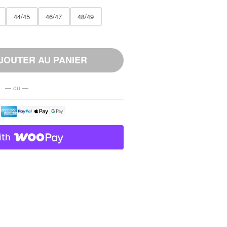
44/45
46/47
48/49
JOUTER AU PANIER
— ou —
ith