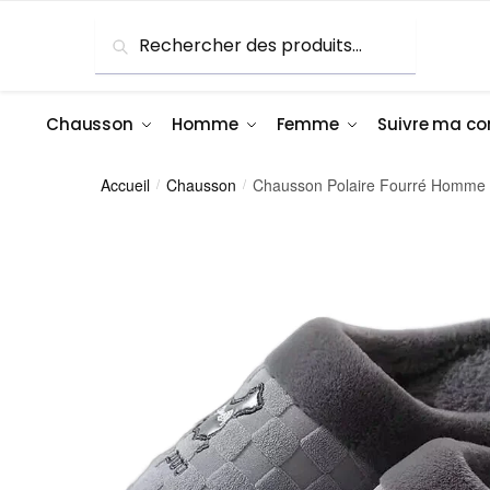
Skip
Skip
Recherche
Recherche
to
to
pour :
navigation
content
Chausson
Homme
Femme
Suivre ma 
Accueil
Chausson
Chausson Polaire Fourré Homme 
/
/