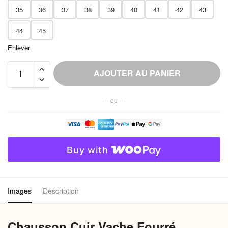
35
36
37
38
39
40
41
42
43
44
45
Enlever
quantité
AJOUTER AU PANIER
de
Chausson
— ou —
Effet
Cuir
Vache
Fourré
Buy with
Femme
Images
Description
Chausson Cuir Vache Fourré