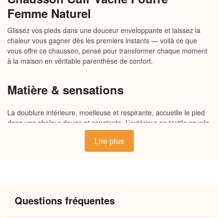
Femme Naturel
Glissez vos pieds dans une douceur enveloppante et laissez la
chaleur vous gagner dès les premiers instants — voilà ce que
vous offre ce chausson, pensé pour transformer chaque moment
à la maison en véritable parenthèse de confort.
Matière & sensations
La doublure intérieure, moelleuse et respirante, accueille le pied
dans une chaleur douce et constante. L’extérieur en textile souple
épouse naturellement la forme du pied sans jamais le comprimer,
Lire plus
tandis que la semelle antidérapante, légèrement rembourrée,
amortit chaque pas sur le carrelage comme sur le parquet. Un
ensemble de matières choisies pour leur douceur au toucher et
leur capacité à conserver la chaleur tout au long de la journée.
Questions fréquentes
Pourquoi vous allez l’adorer