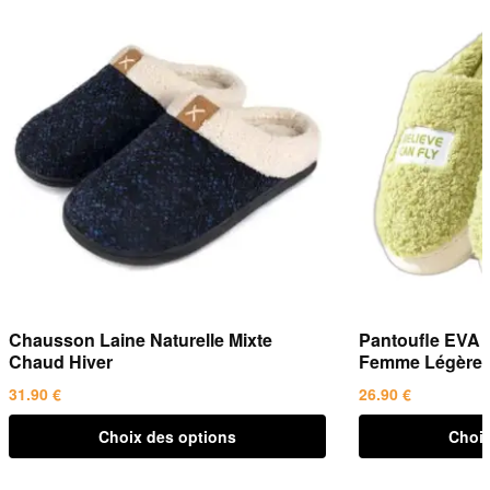
Chausson Laine Naturelle Mixte
Pantoufle EVA 
Chaud Hiver
Femme Légère
31.90
€
26.90
€
Ce
Ce
Choix des options
Choix
produit
produit
a
a