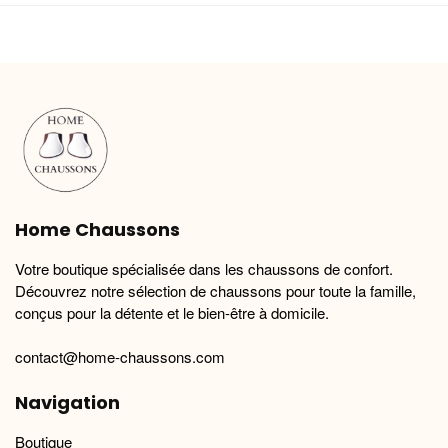
plusieurs
plusieurs
variations.
variations.
Les
Les
options
options
peuvent
peuvent
être
être
choisies
choisies
sur
sur
la
la
Home Chaussons
page
page
du
du
Votre boutique spécialisée dans les chaussons de confort.
produit
produit
Découvrez notre sélection de chaussons pour toute la famille,
conçus pour la détente et le bien-être à domicile.
contact@home-chaussons.com
Navigation
Boutique