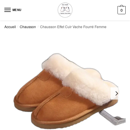
Skip
Skip
to
to
MENU
0
navigation
content
Accueil
Chausson
Chausson Effet Cuir Vache Fourré Femme
/
/