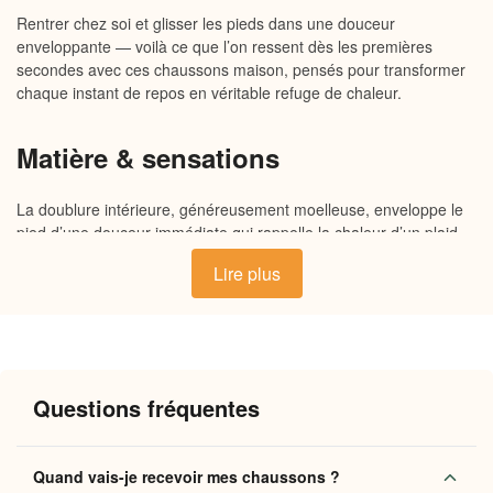
Rentrer chez soi et glisser les pieds dans une douceur
enveloppante — voilà ce que l’on ressent dès les premières
secondes avec ces chaussons maison, pensés pour transformer
chaque instant de repos en véritable refuge de chaleur.
Matière & sensations
La doublure intérieure, généreusement moelleuse, enveloppe le
pied d’une douceur immédiate qui rappelle la chaleur d’un plaid
un soir d’hiver. L’extérieur en tissu souple épouse naturellement la
Lire plus
forme du pied, tandis que la semelle antidérapante, légèrement
structurée, offre un appui stable sur tout type de sol. Chaque
couture est pensée pour éviter les frottements et garantir un
confort durable, du matin au soir.
Questions fréquentes
Pourquoi vous allez l’adorer
Chaleur enveloppante
: la doublure épaisse maintient
Quand vais-je recevoir mes chaussons ?
une température douce et constante, idéale pour les