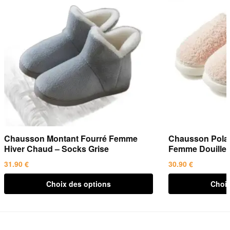
Chausson Montant Fourré Femme
Chausson Polai
Hiver Chaud – Socks Grise
Femme Douillet
31.90
€
30.90
€
Ce
Ce
Choix des options
Choix
produit
produit
a
a
plusieurs
plusieurs