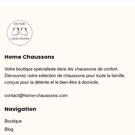
variations.
variations.
Les
Les
options
options
peuvent
peuvent
être
être
choisies
choisies
sur
sur
la
la
Home Chaussons
page
page
du
du
Votre boutique spécialisée dans les chaussons de confort.
produit
produit
Découvrez notre sélection de chaussons pour toute la famille,
conçus pour la détente et le bien-être à domicile.
contact@home-chaussons.com
Navigation
Boutique
Blog