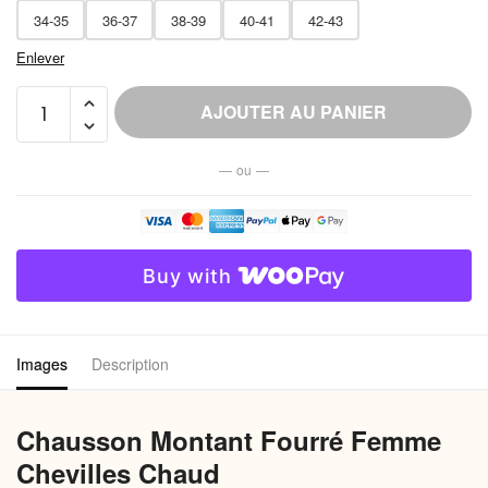
34-35
36-37
38-39
40-41
42-43
Enlever
quantité
AJOUTER AU PANIER
de
Chausson
— ou —
Montant
Fourré
Femme
Chevilles
Buy with
Chaud
Images
Description
Chausson Montant Fourré Femme
Chevilles Chaud