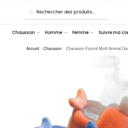
Skip
Skip
Recherche
Recherche
to
to
pour :
navigation
content
Chausson
Homme
Femme
Suivre ma 
Accueil
Chausson
Chausson Fourré Motif Animal Ga
/
/