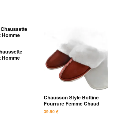
haussette
nt Homme
Chausson Style Bottine
Fourrure Femme Chaud
39.90
€
Ce
produit