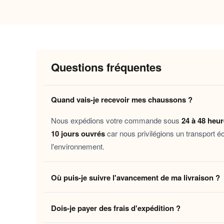
Pourquoi vous allez l’adorer
Confort enveloppant
: une doublure mo
Chaleur durable
: les matières retienn
Semelle antidérapante
: pour se dépla
Questions fréquentes
Entretien facile
: passent en machine 
Quand vais-je recevoir mes chaussons ?
Ces chaussons accompagnent aussi bien les mati
cherche à transformer sa
en véritable 
maison
Nous expédions votre commande sous
24 à 48 heu
qu’on aime.
10 jours ouvrés
car nous privilégions un transport é
l'environnement.
Découvrez aussi nos
Chaussons mules super-h
Où puis-je suivre l'avancement de ma livraison ?
Laissez-vous tenter par ce petit plaisir du quotid
Dès que votre colis quitte notre centre logistique, 
Dois-je payer des frais d'expédition ?
en temps réel jusqu'à votre domicile. Vous pouvez é