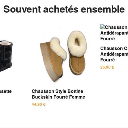
Souvent achetés ensemble
Chausson C
Antidérapa
Fourré
26.90
€
Ce
produit
sette
Chausson Style Bottine
a
Buckskin Fourré Femme
plusieurs
44.90
€
variations.
Les
Ce
options
produit
peuvent