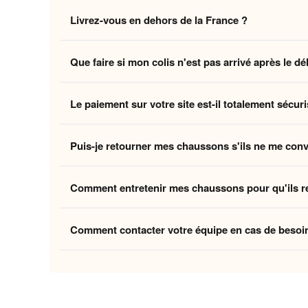
Non, la livraison standard sécurisée est
entièrement 
Livrez-vous en dehors de la France ?
des coûts logistiques pour vous offrir l'expérience la p
Oui, nous livrons gratuitement en
France, Belgique,
Que faire si mon colis n'est pas arrivé après le dé
Belgique et la Suisse, et
8 à 12 jours ouvrés
pour le
Si vous n'avez pas reçu votre commande dans les déla
Le paiement sur votre site est-il totalement sécuri
ouvrés
, contactez-nous à
contact@home-chausson
Absolument. Vos transactions sont protégées par un
Puis-je retourner mes chaussons s'ils ne me con
mondiaux du paiement en ligne, pour garantir que vos 
Oui, vous disposez de
30 jours
après la réception p
Comment entretenir mes chaussons pour qu'ils r
attentes, nous procédons à un remboursement. Votre sa
Pour préserver la douceur de la doublure et la quali
Comment contacter votre équipe en cas de besoi
linge et laissez-les sécher à l'air libre pour conserver
Vous pouvez nous contacter via notre
formulaire de 