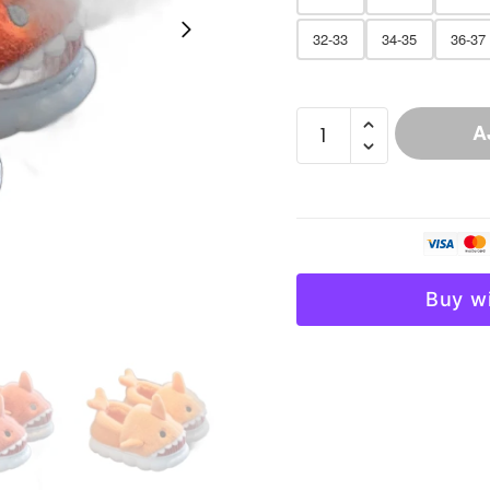
32-33
34-35
36-37
quantité
A
de
Chausson
Fourré
Motif
Animal
Garçon
Buy w
Hiver