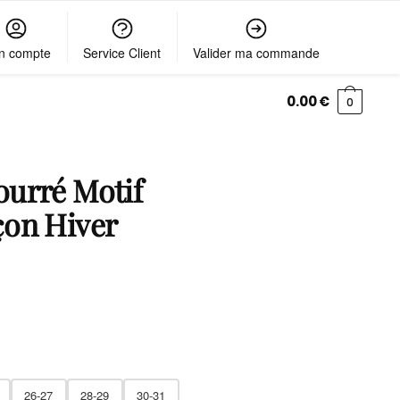
n compte
Service Client
Valider ma commande
0.00
€
0
urré Motif
çon Hiver
26-27
28-29
30-31