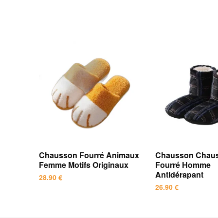
Chausson Fourré Animaux
Chausson Chaus
Femme Motifs Originaux
Fourré Homme
Antidérapant
28.90
€
26.90
€
Ce
Ce
produit
produit