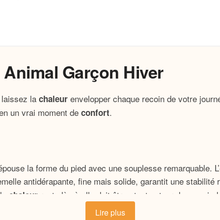
 Animal Garçon Hiver
 laissez la
envelopper chaque recoin de votre jour
chaleur
s en un vrai moment de
.
confort
 épouse la forme du pied avec une souplesse remarquable. L’ex
lle antidérapante, fine mais solide, garantit une stabilité 
 la
reste là où elle doit être : tout autour de vos pied
chaleur
Lire plus