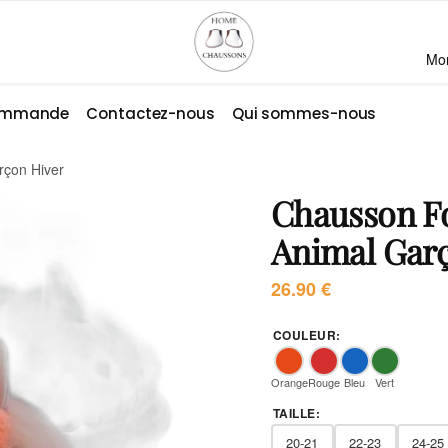
Mo
commande
Contactez-nous
Qui sommes-nous
rçon Hiver
Chausson Fo
Animal Gar
26.90
€
COULEUR
:
Orange
Rouge
Bleu
Vert
TAILLE
:
20-21
22-23
24-25