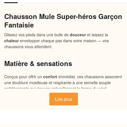
Chausson Mule Super-héros Garçon
Fantaisie
Glissez vos pieds dans une bulle de
douceur
et laissez la
chaleur
envelopper chaque pas dans votre maison — vos
chaussons vous attendent.
Matière & sensations
Conçus pour offrir un
confort
immédiat, ces chaussons associent
une doublure moelleuse et respirante à une semelle souple
antidérapante qui épouse naturellement la forme du pied.
L’extérieur en tissu doux au toucher garantit une
douceur
Lire plus
enveloppante dès le premier contact, tandis que les matières
sélectionnées retiennent la
chaleur
sans alourdir ni comprimer.
Un équilibre pensé pour la vie à la
maison
, du matin au soir.