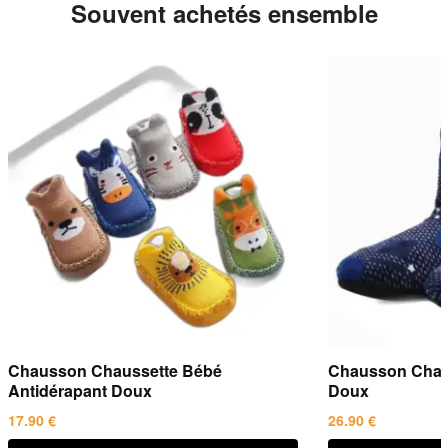
Souvent achetés ensemble
chaussons.com
.
Chausson Chaussette Bébé
Chausson Chau
Antidérapant Doux
Doux
17.90
€
26.90
€