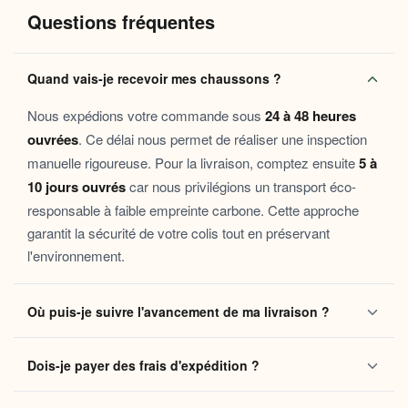
Pourquoi vous allez l’adorer
Questions fréquentes
Semelle antidérapante souple
: une prise en main
sécurisée sur tous les types de sols, même le carrelage
Quand vais-je recevoir mes chaussons ?
froid du matin.
Doublure thermo-douce
: la
chaleur
reste là où elle
Nous expédions votre commande sous
24 à 48 heures
doit être, autour de vos pieds, pour une sensation de
ouvrées
. Ce délai nous permet de réaliser une inspection
confort
durable.
manuelle rigoureuse. Pour la livraison, comptez ensuite
5 à
Légèreté et souplesse
: aucune sensation de lourdeur,
10 jours ouvrés
car nous privilégions un transport éco-
juste la
douceur
d’un chausson qui s’oublie et
responsable à faible empreinte carbone. Cette approche
accompagne.
garantit la sécurité de votre colis tout en préservant
Entretien facile
: conçus pour durer et se laver sans
l'environnement.
perdre leur moelleux ni leur forme.
Ces chaussons s’adressent à toutes celles et ceux qui cherchent
Où puis-je suivre l'avancement de ma livraison ?
à transformer leur intérieur en véritable cocon de
confort
.
Parfaits pour les matins tranquilles à la
maison
, les soirées au
Dès que votre colis quitte notre centre logistique, vous
coin du feu, les journées de télétravail ou les périodes de
Dois-je payer des frais d'expédition ?
recevez automatiquement un e-mail contenant votre
convalescence, ils font aussi un cadeau doux et attentionné pour
ceux qu’on aime.
numéro de suivi
. Ce lien vous permet de localiser vos
Non, la livraison standard sécurisée est
entièrement