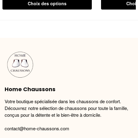
Ce
Ce
Choix des options
Choix
produit
produit
a
a
plusieurs
plusieurs
variations.
variations.
Les
Les
options
options
peuvent
peuvent
être
être
choisies
choisies
sur
sur
la
la
Home Chaussons
page
page
du
du
Votre boutique spécialisée dans les chaussons de confort.
produit
produit
Découvrez notre sélection de chaussons pour toute la famille,
conçus pour la détente et le bien-être à domicile.
contact@home-chaussons.com