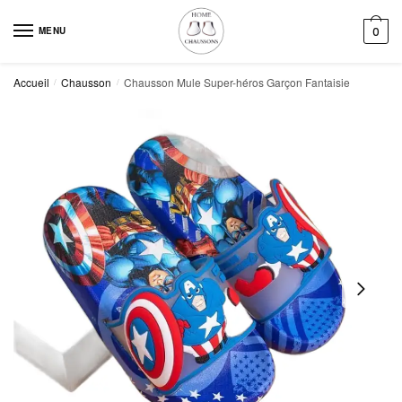
Skip
Skip
to
to
MENU
0
navigation
content
Accueil
Chausson
Chausson Mule Super-héros Garçon Fantaisie
/
/