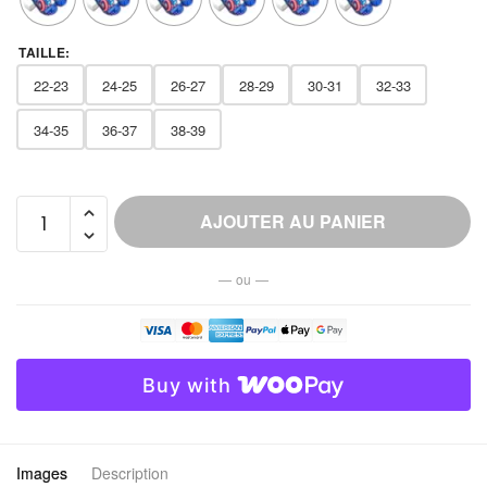
TAILLE
:
22-23
24-25
26-27
28-29
30-31
32-33
34-35
36-37
38-39
quantité
AJOUTER AU PANIER
de
Chausson
— ou —
Mule
Super-
héros
Garçon
Buy with
Fantaisie
Images
Description