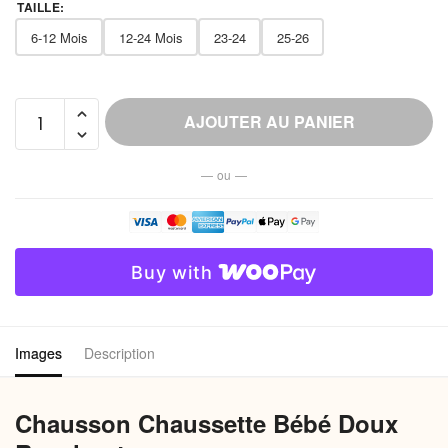
TAILLE
:
6-12 Mois
12-24 Mois
23-24
25-26
quantité
AJOUTER AU PANIER
de
Chausson
— ou —
Chaussette
Bébé
Doux
Respirant
Buy with
Images
Description
Chausson Chaussette Bébé Doux