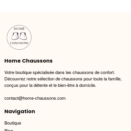
variations.
variations.
Les
Les
options
options
peuvent
peuvent
être
être
choisies
choisies
sur
sur
la
la
Home Chaussons
page
page
du
du
Votre boutique spécialisée dans les chaussons de confort.
produit
produit
Découvrez notre sélection de chaussons pour toute la famille,
conçus pour la détente et le bien-être à domicile.
contact@home-chaussons.com
Navigation
Boutique
Blog