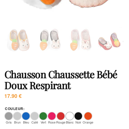
Chausson Chaussette Bébé
Doux Respirant
17.90
€
COULEUR
:
Gris
Brun
Bleu
Café
Vert
Rose
Rouge
Blanc
Noir
Orange