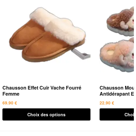
Chausson Effet Cuir Vache Fourré
Chausson Mout
Femme
Antidérapant E
69.90
€
22.90
€
Ce
Ce
Choix des options
Choix
produit
produit
a
a
plusieurs
plusieurs