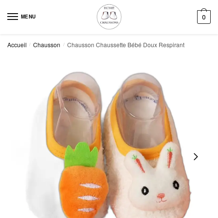
Skip
Skip
to
to
MENU
0
navigation
content
Accueil
Chausson
Chausson Chaussette Bébé Doux Respirant
/
/