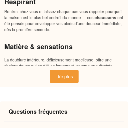
Respirant
Rentrez chez vous et laissez chaque pas vous rappeler pourquoi
la maison est le plus bel endroit du monde — ces
chaussons
ont
été pensés pour envelopper vos pieds d’une douceur immédiate,
dès la première seconde.
Matière & sensations
La doublure intérieure, délicieusement moelleuse, offre une
chaleur douce qui se diffuse lentement, comme une étreinte
autour de vos pieds. L’extérieur en tissu souple épouse chaque
Lire plus
mouvement naturellement, sans contrainte. La semelle légère et
antidérapante assure une tenue sécurisante sur vos sols, qu’ils
soient carrelés ou parquetés. Un ensemble respirant qui garde
vos pieds au chaud sans jamais les étouffer, du matin jusqu’au
soir.
Questions fréquentes
Pourquoi vous allez l’adorer