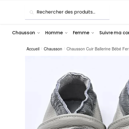
Skip
Skip
Recherche
Recherche
to
to
pour :
navigation
content
Chausson
Homme
Femme
Suivre ma 
Accueil
Chausson
Chausson Cuir Ballerine Bébé Fer
/
/