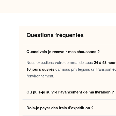
Pourquoi vous allez l’adorer
Chaleur enveloppante
: la doublure in
de la journée.
Maintien doux et sécurisé
: la semelle 
Questions fréquentes
Légèreté au quotidien
: la conception 
Entretien facile
: conçus pour s’adapter 
Quand vais-je recevoir mes chaussons ?
Ces chaussons s’adressent à toutes celles et ce
Nous expédions votre commande sous
24 à 48 heu
journée de travail, pendant une convalescence,
10 jours ouvrés
car nous privilégions un transport é
attentionné, à offrir à toute occasion.
l'environnement.
Découvrez aussi nos
Chaussons peluche bébé a
Où puis-je suivre l'avancement de ma livraison ?
sherpa
pour un confort pensé avec attention.
Dès que votre colis quitte notre centre logistique, 
Laissez-vous tenter par ce petit plaisir du quot
Dois-je payer des frais d'expédition ?
en temps réel jusqu'à votre domicile. Vous pouvez é