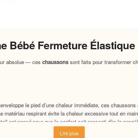
ne Bébé Fermeture Élastique
eur absolue — ces
sont faits pour transformer c
chaussons
enveloppe le pied d’une chaleur immédiate, ces chaussons as
e matériau respirant évite la chaleur excessive tout en ma
il est pensé pour que le confort soit ressenti dès la premi
Lire plus