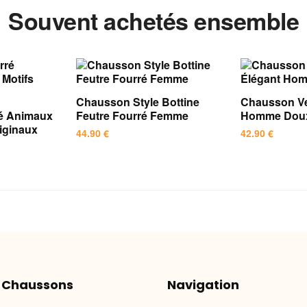
Souvent achetés ensemble
Chausson Style Bottine
Chausson Ve
é Animaux
Feutre Fourré Femme
Homme Dou
iginaux
44.90
€
42.90
€
Ce
Ce
produit
produit
a
a
plusieurs
plusieurs
variations.
variations.
Les
Les
options
options
peuvent
peuvent
 Chaussons
Navigation
être
être