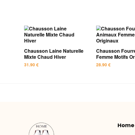
Chausson Laine Naturelle
Chausson Fourr
Mixte Chaud Hiver
Femme Motifs Or
31.90
€
28.90
€
Ce
Ce
produit
produit
a
a
plusieurs
plusieurs
variations.
variations.
Les
Les
options
options
Home
peuvent
peuvent