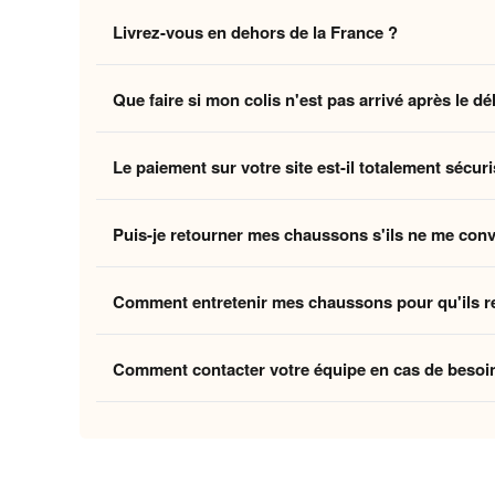
Non, la livraison standard sécurisée est
entièrement 
Livrez-vous en dehors de la France ?
des coûts logistiques pour vous offrir l'expérience la p
Oui, nous livrons gratuitement en
France, Belgique,
Que faire si mon colis n'est pas arrivé après le dé
Belgique et la Suisse, et
8 à 12 jours ouvrés
pour le
Si vous n'avez pas reçu votre commande dans les déla
Le paiement sur votre site est-il totalement sécuri
ouvrés
, contactez-nous à
contact@home-chausson
Absolument. Vos transactions sont protégées par un
Puis-je retourner mes chaussons s'ils ne me con
mondiaux du paiement en ligne, pour garantir que vos 
Oui, vous disposez de
30 jours
après la réception p
Comment entretenir mes chaussons pour qu'ils r
attentes, nous procédons à un remboursement. Votre sa
Pour préserver la douceur de la doublure et la quali
Comment contacter votre équipe en cas de besoi
linge et laissez-les sécher à l'air libre pour conserver
Vous pouvez nous contacter via notre
formulaire de 