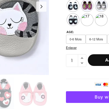
AGE
:
0-6 Mois
6-12 Mois
Enlever
quantité
A
de
Chausson
Cuir
Ballerine
Bébé
Fermeture
Buy w
Élastique