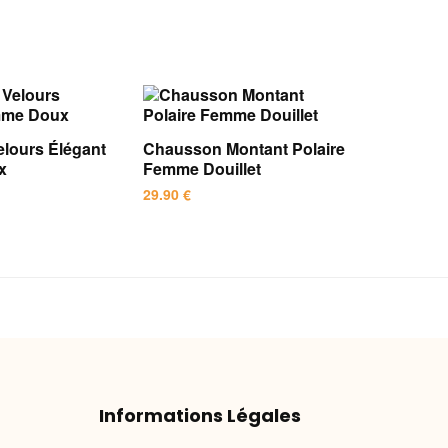
lours Élégant
Chausson Montant Polaire
x
Femme Douillet
29.90
€
Ce
produit
a
plusieurs
variations.
Les
options
peuvent
Informations Légales
être