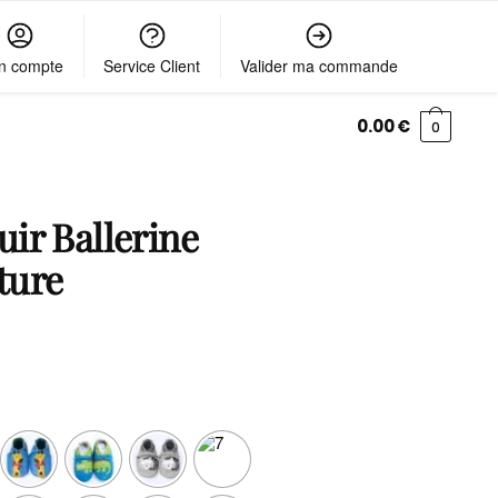
n compte
Service Client
Valider ma commande
0.00
€
0
ir Ballerine
ture