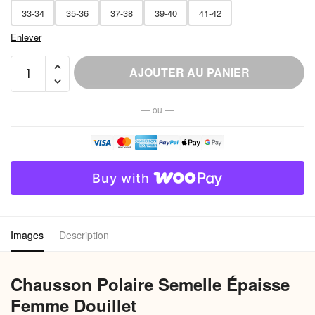
33-34
35-36
37-38
39-40
41-42
Enlever
quantité
AJOUTER AU PANIER
de
Chausson
— ou —
Polaire
Semelle
Épaisse
Femme
Buy with
Douillet
Images
Description
Chausson Polaire Semelle Épaisse
Femme Douillet