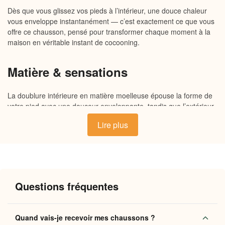
Dès que vous glissez vos pieds à l’intérieur, une douce chaleur
vous enveloppe instantanément — c’est exactement ce que vous
offre ce chausson, pensé pour transformer chaque moment à la
maison en véritable instant de cocooning.
Matière & sensations
La doublure intérieure en matière moelleuse épouse la forme de
votre pied avec une douceur enveloppante, tandis que l’extérieur
souple et respirant assure un maintien naturel sans contrainte. La
Lire plus
semelle antidérapante, légèrement rembourrée, amortit chaque
pas sur le carrelage ou le parquet. L’ensemble respire la chaleur
sans alourdir, pour un confort que l’on ressent dès la première
seconde.
Questions fréquentes
Pourquoi vous allez l’adorer
Chaleur durable
: la doublure retient naturellement la
Quand vais-je recevoir mes chaussons ?
chaleur corporelle, même lors des matinées fraîches