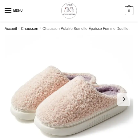
Skip
Skip
to
to
MENU
0
navigation
content
Accueil
Chausson
Chausson Polaire Semelle Épaisse Femme Douillet
/
/