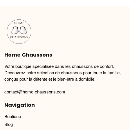
variations.
variations.
Les
Les
options
options
peuvent
peuvent
être
être
choisies
choisies
sur
sur
la
la
Home Chaussons
page
page
du
du
Votre boutique spécialisée dans les chaussons de confort.
produit
produit
Découvrez notre sélection de chaussons pour toute la famille,
conçus pour la détente et le bien-être à domicile.
contact@home-chaussons.com
Navigation
Boutique
Blog