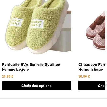
Pantoufle EVA Semelle Soufflée
Chausson Fant
Femme Légère
Humoristique
26.90
€
36.90
€
Ce
Ce
Choix des options
Choix
produit
produit
a
a
plusieurs
plusieurs