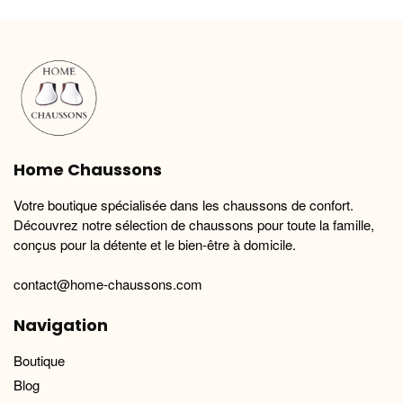
variations.
variations.
Les
Les
options
options
peuvent
peuvent
être
être
choisies
choisies
sur
sur
la
la
Home Chaussons
page
page
du
du
Votre boutique spécialisée dans les chaussons de confort.
produit
produit
Découvrez notre sélection de chaussons pour toute la famille,
conçus pour la détente et le bien-être à domicile.
contact@home-chaussons.com
Navigation
Boutique
Blog