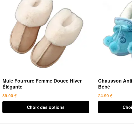
Mule Fourrure Femme Douce Hiver
Chausson Antid
Élégante
Bébé
39.90
€
24.90
€
Ce
Ce
Choix des options
Choix
produit
produit
a
a
plusieurs
plusieurs