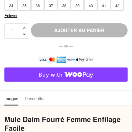
34
35
36
37
38
39
40
41
42
Enlever
quantité
AJOUTER AU PANIER
de
Mule
— ou —
Daim
Fourré
Femme
Enfilage
Buy with
Facile
Images
Description
Mule Daim Fourré Femme Enfilage
Facile