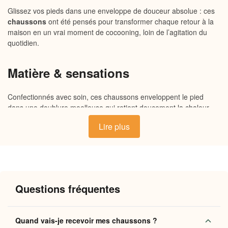
Glissez vos pieds dans une enveloppe de douceur absolue : ces
chaussons
ont été pensés pour transformer chaque retour à la
maison en un vrai moment de cocooning, loin de l’agitation du
quotidien.
Matière & sensations
Confectionnés avec soin, ces chaussons enveloppent le pied
dans une doublure moelleuse qui retient doucement la chaleur
naturelle du corps. L’extérieur souple épouse chaque mouvement
Lire plus
sans contrainte, tandis que la semelle intérieure rembourrée offre
un soutien confortable à chaque pas. Respirant et doux au
toucher, le matériau principal garantit une sensation de confort
immédiat, comme si vos pieds se blottissaient dans un nuage de
chaleur douce.
Questions fréquentes
Pourquoi vous allez l’adorer
Quand vais-je recevoir mes chaussons ?
Chaleur enveloppante
: la doublure intérieure retient