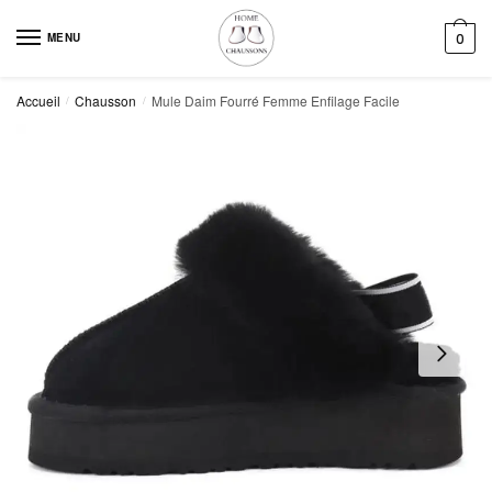
Skip
Skip
to
to
MENU
0
navigation
content
Accueil
Chausson
Mule Daim Fourré Femme Enfilage Facile
/
/