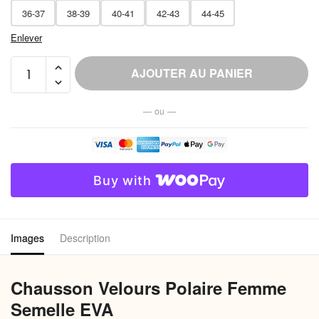
36-37
38-39
40-41
42-43
44-45
Enlever
quantité
AJOUTER AU PANIER
de
Chausson
— ou —
Velours
Polaire
Femme
Semelle
Buy with
EVA
Images
Description
Chausson Velours Polaire Femme
Semelle EVA