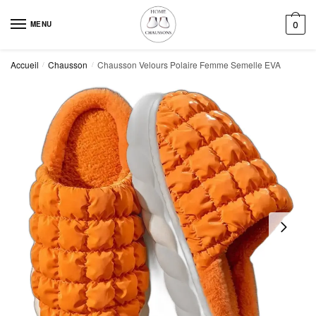
Skip
Skip
to
to
MENU
0
navigation
content
Accueil
Chausson
Chausson Velours Polaire Femme Semelle EVA
/
/