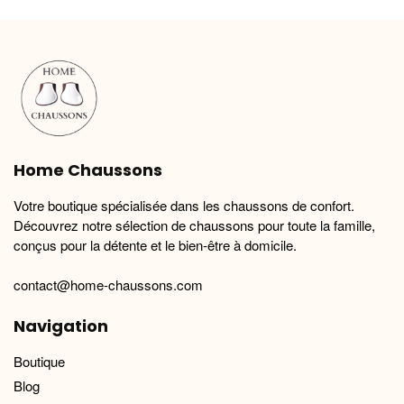
variations.
variations.
Les
Les
options
options
peuvent
peuvent
être
être
choisies
choisies
sur
sur
la
la
Home Chaussons
page
page
du
du
Votre boutique spécialisée dans les chaussons de confort.
produit
produit
Découvrez notre sélection de chaussons pour toute la famille,
conçus pour la détente et le bien-être à domicile.
contact@home-chaussons.com
Navigation
Boutique
Blog