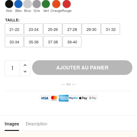
Noir
Bleu
Brun
Gris
Vert
Orange
Rouge
TAILLE
:
21-22
23-24
25-26
27-28
29-30
31-32
33-34
35-36
37-38
39-40
quantité
AJOUTER AU PANIER
de
Chausson
— ou —
Montant
Sherpa
Femme
Douillet
Hiver
Images
Description