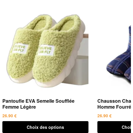
Pantoufle EVA Semelle Soufflée
Chausson Chaus
Femme Légère
Homme Fourré
26.90
€
26.90
€
Ce
Ce
Choix des options
Choix
produit
produit