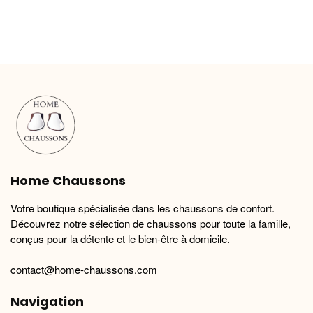
a
a
plusieurs
plusieurs
variations.
variations.
Les
Les
options
options
peuvent
peuvent
être
être
choisies
choisies
sur
sur
la
la
Home Chaussons
page
page
du
du
Votre boutique spécialisée dans les chaussons de confort.
produit
produit
Découvrez notre sélection de chaussons pour toute la famille,
conçus pour la détente et le bien-être à domicile.
contact@home-chaussons.com
Navigation