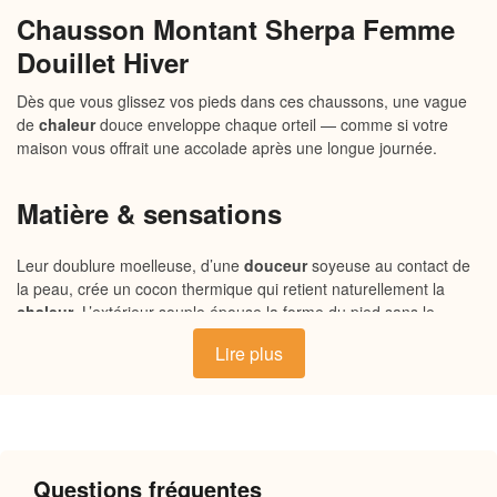
Chausson Montant Sherpa Femme
Douillet Hiver
Dès que vous glissez vos pieds dans ces chaussons, une vague
de
chaleur
douce enveloppe chaque orteil — comme si votre
maison vous offrait une accolade après une longue journée.
Matière & sensations
Leur doublure moelleuse, d’une
douceur
soyeuse au contact de
la peau, crée un cocon thermique qui retient naturellement la
chaleur
. L’extérieur souple épouse la forme du pied sans le
comprimer, tandis que la semelle intérieure rembourrée absorbe
Lire plus
chaque pas avec légèreté. Un ensemble respirant, chaud et
enveloppant qui transforme chaque déplacement dans la maison
en moment de
confort
pur.
Pourquoi vous allez l’adorer
Questions fréquentes