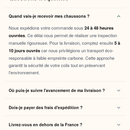
Chaleur durable
: la doublure isolante maintient une
température douce et constante, même sur carrelage
Quand vais-je recevoir mes chaussons ?
froid.
Confort sur la durée
: la semelle épaisse et souple
Nous expédions votre commande sous
24 à 48 heures
soutient la voûte plantaire sans raideur, pour une
ouvrées
. Ce délai nous permet de réaliser une inspection
utilisation prolongée sans fatigue.
manuelle rigoureuse. Pour la livraison, comptez ensuite
5 à
Douceur au quotidien
: les matières sélectionnées
10 jours ouvrés
car nous privilégions un transport éco-
pour leur contact agréable prennent soin des peaux
responsable à faible empreinte carbone. Cette approche
sensibles comme des plus robustes.
garantit la sécurité de votre colis tout en préservant
Maintien léger
: la tige enveloppante assure une bonne
l'environnement.
tenue du pied sans serrer, pour un sentiment de liberté
à chaque pas.
Où puis-je suivre l'avancement de ma livraison ?
Ces chaussons s’adressent à toutes celles et ceux qui cherchent
à transformer leur intérieur en véritable sanctuaire de
confort
.
Dès que votre colis quitte notre centre logistique, vous
Idéaux pour les longues matinées du week-end, les soirées en
Dois-je payer des frais d'expédition ?
recevez automatiquement un e-mail contenant votre
famille au coin du feu, les journées de télétravail ou la
convalescence, ils font aussi un cadeau attentionné pour gâter
numéro de suivi
. Ce lien vous permet de localiser vos
Non, la livraison standard sécurisée est
entièrement
quelqu’un que l’on aime.
chaussons en temps réel jusqu'à votre domicile. Vous
Livrez-vous en dehors de la France ?
gratuite
sans aucun minimum d'achat, que vous soyez en