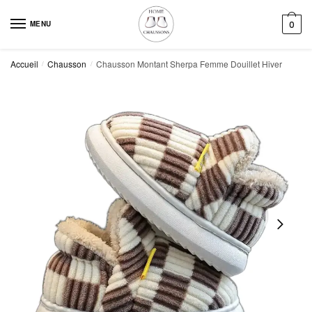
Skip
Skip
to
to
MENU
0
navigation
content
Accueil
Chausson
Chausson Montant Sherpa Femme Douillet Hiver
/
/