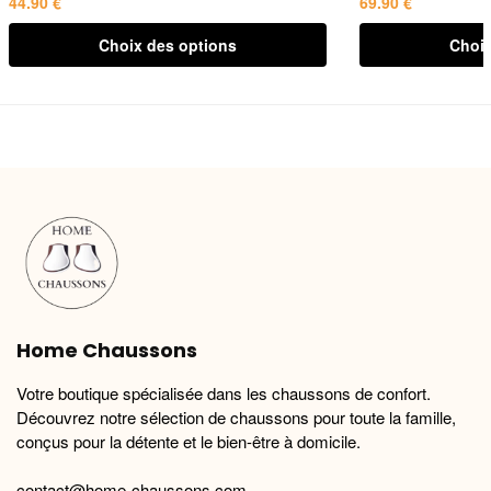
44.90
€
69.90
€
Ce
Ce
Choix des options
Choix
produit
produit
a
a
plusieurs
plusieurs
variations.
variations.
Les
Les
options
options
peuvent
peuvent
être
être
choisies
choisies
sur
sur
la
la
Home Chaussons
page
page
du
du
Votre boutique spécialisée dans les chaussons de confort.
produit
produit
Découvrez notre sélection de chaussons pour toute la famille,
conçus pour la détente et le bien-être à domicile.
contact@home-chaussons.com