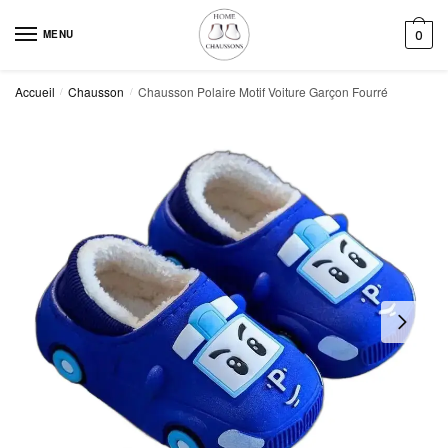
Skip
Skip
to
to
MENU
0
navigation
content
Accueil
Chausson
Chausson Polaire Motif Voiture Garçon Fourré
/
/