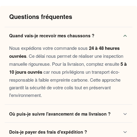
Pourquoi vous allez l’adorer
Questions fréquentes
Chaleur durable :
la doublure intérieure conserve la
chaleur naturelle du pied tout au long de la journée.
Quand vais-je recevoir mes chaussons ?
Confort immédiat :
la semelle souple et le galbe
enveloppant soulagent les pieds fatigués dès les
Nous expédions votre commande sous
24 à 48 heures
premières minutes.
ouvrées
. Ce délai nous permet de réaliser une inspection
Douceur au quotidien :
les matières sélectionnées
manuelle rigoureuse. Pour la livraison, comptez ensuite
5 à
pour leur contact agréable transforment chaque
10 jours ouvrés
car nous privilégions un transport éco-
déplacement dans la maison en moment de bien-être.
responsable à faible empreinte carbone. Cette approche
Facile à entretenir :
conçu pour s’intégrer sans effort
garantit la sécurité de votre colis tout en préservant
dans votre routine, il conserve sa forme et sa douceur
l'environnement.
lavage après lavage.
Ce chausson s’adresse à toutes celles et ceux qui cherchent un
Où puis-je suivre l'avancement de ma livraison ?
vrai moment de repos entre les murs de leur maison. Il
accompagne aussi bien les matins calmes du week-end que les
Dès que votre colis quitte notre centre logistique, vous
soirées de récupération après une longue journée. Pensez-y
Dois-je payer des frais d'expédition ?
recevez automatiquement un e-mail contenant votre
aussi comme un cadeau attentionné pour offrir un peu de