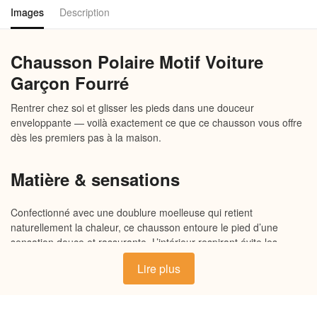
Images
Description
Chausson Polaire Motif Voiture
Garçon Fourré
Rentrer chez soi et glisser les pieds dans une douceur
enveloppante — voilà exactement ce que ce chausson vous offre
dès les premiers pas à la maison.
Matière & sensations
Confectionné avec une doublure moelleuse qui retient
naturellement la chaleur, ce chausson entoure le pied d’une
sensation douce et rassurante. L’intérieur respirant évite les
désagréments liés à la transpiration, tandis que la semelle souple
Lire plus
amortit chaque pas avec légèreté. La tige, à la fois résistante et
douce au toucher, garantit un maintien confortable sans jamais
serrer. Un équilibre entre chaleur et liberté de mouvement.