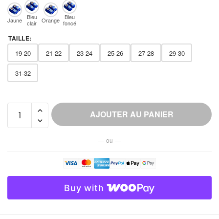
Bleu
Bleu
Jaune
Orange
clair
foncé
TAILLE
:
19-20
21-22
23-24
25-26
27-28
29-30
31-32
quantité
AJOUTER AU PANIER
de
Chausson
— ou —
Polaire
Motif
Voiture
Garçon
Buy with
Fourré