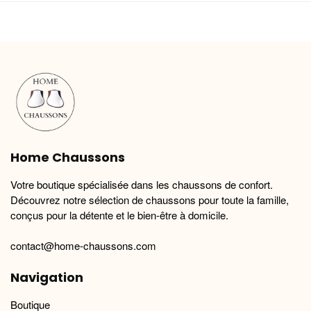
plusieurs
plusieurs
variations.
variations.
Les
Les
options
options
peuvent
peuvent
être
être
choisies
choisies
sur
sur
la
la
Home Chaussons
page
page
du
du
Votre boutique spécialisée dans les chaussons de confort.
produit
produit
Découvrez notre sélection de chaussons pour toute la famille,
conçus pour la détente et le bien-être à domicile.
contact@home-chaussons.com
Navigation
Boutique