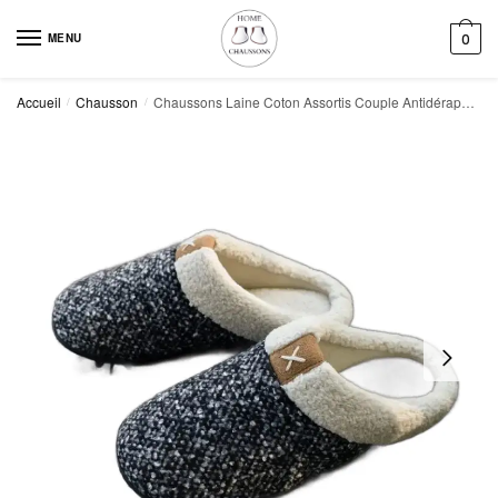
Skip
Skip
to
to
MENU
0
navigation
content
Accueil
Chausson
Chaussons Laine Coton Assortis Couple Antidérapants
/
/