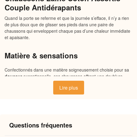
Couple Antidérapants
Quand la porte se referme et que la journée s’efface, il n’y a rien
de plus doux que de glisser ses pieds dans une paire de
chaussons qui enveloppent chaque pas d’une chaleur immédiate
et apaisante.
Matière & sensations
Confectionnés dans une matière soigneusement choisie pour sa
douceur
exceptionnelle, ces chaussons offrent une doublure
moelleuse qui retient naturellement la
chaleur
de votre corps.
Lire plus
Leur semelle souple et antidérapante garantit une adhérence
sûre sur tous vos sols, tandis que leur enveloppe extérieure
respirante maintient une atmosphère agréable pour vos pieds,
même en cas de port prolongé. Chaque détail est pensé pour
votre
confort
quotidien.
Questions fréquentes
Pourquoi vous allez l’adorer