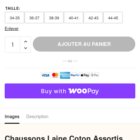
TAILLE
:
34-35
36-37
38-39
40-41
42-43
44-45
Enlever
quantité
AJOUTER AU PANIER
de
Chaussons
— ou —
Laine
Coton
Assortis
Couple
Buy with
Antidérapants
Images
Description
Chaussons Laine Coton Assortis