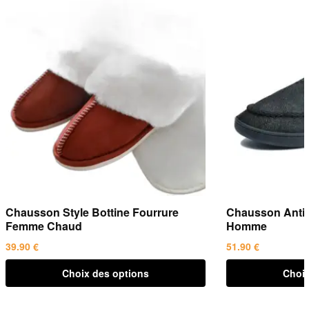
Chausson Style Bottine Fourrure
Chausson Antic
Femme Chaud
Homme
39.90
€
51.90
€
Ce
Ce
Choix des options
Choix
produit
produit
a
a