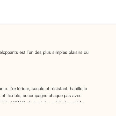
loppants est l’un des plus simples plaisirs du
. L’extérieur, souple et résistant, habille le
re et flexible, accompagne chaque pas avec
et de
, du bout des orteils jusqu’à la
confort