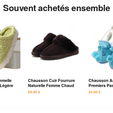
Souvent achetés ensemble
emelle
Chausson Cuir Fourrure
Chausson An
 Légère
Naturelle Femme Chaud
Premiers Pa
69.90
€
24.90
€
Ce
Ce
produit
produit