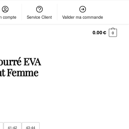
n compte
Service Client
Valider ma commande
0.00
€
0
ourré EVA
nt Femme
41-42
43-44