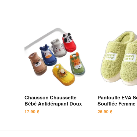
Chausson Chaussette
Pantoufle EVA S
Bébé Antidérapant Doux
Soufflée Femme
17.90
€
26.90
€
Ce
Ce
produit
produit