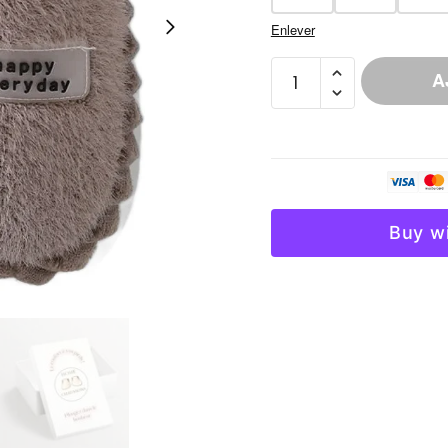
Enlever
quantité
A
de
Chausson
Fourré
EVA
Antidérapant
Femme
Buy w