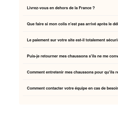
Non, la livraison standard sécurisée est
entièrement 
Livrez-vous en dehors de la France ?
des coûts logistiques pour vous offrir l'expérience la p
Oui, nous livrons gratuitement en
France, Belgique,
Que faire si mon colis n'est pas arrivé après le dé
Belgique et la Suisse, et
8 à 12 jours ouvrés
pour le
Si vous n'avez pas reçu votre commande dans les déla
Le paiement sur votre site est-il totalement sécuri
ouvrés
, contactez-nous à
contact@home-chausson
Absolument. Vos transactions sont protégées par un
Puis-je retourner mes chaussons s'ils ne me con
mondiaux du paiement en ligne, pour garantir que vos 
Oui, vous disposez de
30 jours
après la réception p
Comment entretenir mes chaussons pour qu'ils r
attentes, nous procédons à un remboursement. Votre sa
Pour préserver la douceur de la doublure et la quali
Comment contacter votre équipe en cas de besoi
linge et laissez-les sécher à l'air libre pour conserver
Vous pouvez nous contacter via notre
formulaire de 