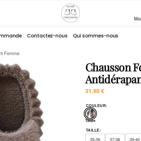
Mo
commande
Contactez-nous
Qui sommes-nous
ant Femme
Chausson F
Antidérapa
31.90
€
COULEUR
:
Taupe
TAILLE
:
35-36
37-38
39-40