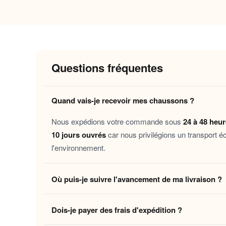
Pourquoi vous allez l’adorer
Chaleur durable
: la doublure moelleus
d’hiver.
Questions fréquentes
Confort immédiat
: la semelle souple 
Maintien sécurisé
: la semelle antidéra
Quand vais-je recevoir mes chaussons ?
Entretien facile
: conçus pour s’intégrer
Nous expédions votre commande sous
24 à 48 heu
Ces chaussons s’adressent à toutes celles et 
10 jours ouvrés
car nous privilégions un transport é
week-end cocooning, en convalescence ou simple
l'environnement.
Découvrez aussi nos
Chaussons homme velour
Où puis-je suivre l'avancement de ma livraison ?
confort
pensés pour allier style et
au quo
confort
Dès que votre colis quitte notre centre logistique, 
Laissez-vous tenter par ce petit luxe du quotid
Dois-je payer des frais d'expédition ?
en temps réel jusqu'à votre domicile. Vous pouvez é