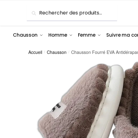
Skip
Skip
Recherche
Recherche
to
to
pour :
navigation
content
Chausson
Homme
Femme
Suivre ma 
Accueil
Chausson
Chausson Fourré EVA Antidérap
/
/