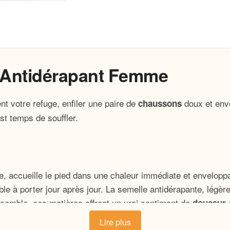
 Antidérapant Femme
nt votre refuge, enfiler une paire de
doux et enve
chaussons
est temps de souffler.
 accueille le pied dans une chaleur immédiate et enveloppante
le à porter jour après jour. La semelle antidérapante, légè
nsemble, ces matières offrent un vrai sentiment de
douceur
Lire plus