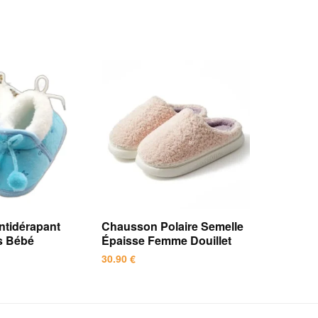
tidérapant
Chausson Polaire Semelle
s Bébé
Épaisse Femme Douillet
30.90
€
Ce
produit