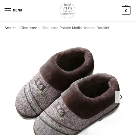
Skip
Skip
to
to
MENU
0
navigation
content
Accueil
Chausson
Chausson Polaire Motifs Homme Douillet
/
/