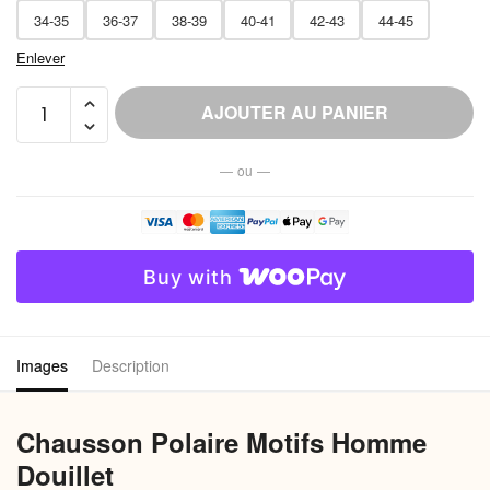
34-35
36-37
38-39
40-41
42-43
44-45
Enlever
quantité
AJOUTER AU PANIER
de
Chausson
— ou —
Polaire
Motifs
Homme
Douillet
Buy with
Images
Description
Chausson Polaire Motifs Homme
Douillet