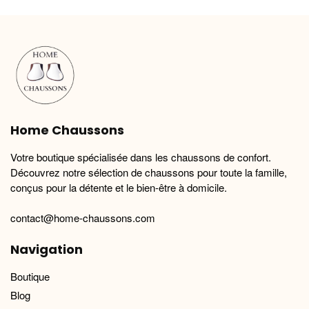
variations.
variations.
Les
Les
options
options
peuvent
peuvent
être
être
choisies
choisies
sur
sur
la
la
Home Chaussons
page
page
du
du
Votre boutique spécialisée dans les chaussons de confort.
produit
produit
Découvrez notre sélection de chaussons pour toute la famille,
conçus pour la détente et le bien-être à domicile.
contact@home-chaussons.com
Navigation
Boutique
Blog