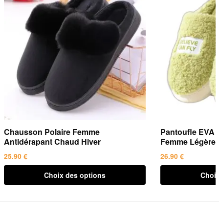
Chausson Polaire Femme
Pantoufle EVA 
Antidérapant Chaud Hiver
Femme Légère
25.90
€
26.90
€
Ce
Ce
Choix des options
Choix
produit
produit
a
a
plusieurs
plusieurs