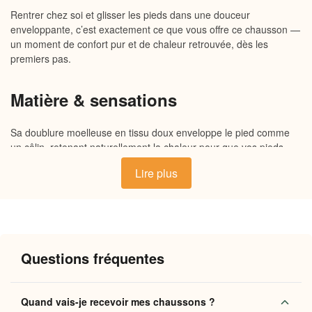
Rentrer chez soi et glisser les pieds dans une douceur
enveloppante, c’est exactement ce que vous offre ce chausson —
un moment de confort pur et de chaleur retrouvée, dès les
premiers pas.
Matière & sensations
Sa doublure moelleuse en tissu doux enveloppe le pied comme
un câlin, retenant naturellement la chaleur pour que vos pieds
restent bien au chaud tout au long de la soirée. L’extérieur souple
Lire plus
épouse les contours du pied sans le comprimer, tandis que la
semelle antidérapante assure une bonne accroche sur les sols de
la maison. Une construction pensée pour que chaque pas soit
une vraie sensation de douceur et de détente.
Questions fréquentes
Pourquoi vous allez l’adorer
Chaleur enveloppante
: la doublure moelleuse retient
Quand vais-je recevoir mes chaussons ?
la chaleur corporelle pour des pieds confortables toute