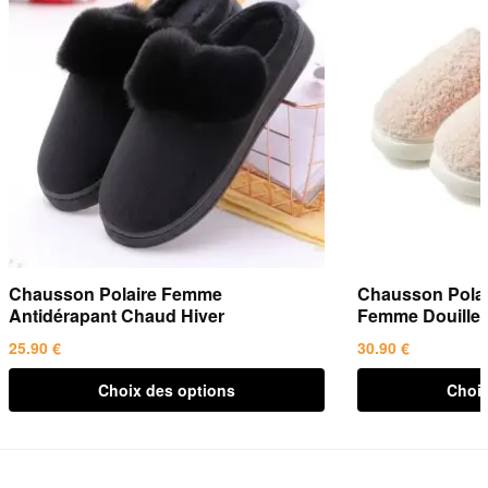
Chausson Polaire Femme
Chausson Polai
Antidérapant Chaud Hiver
Femme Douillet
25.90
€
30.90
€
Ce
Ce
Choix des options
Choix
produit
produit
a
a
plusieurs
plusieurs