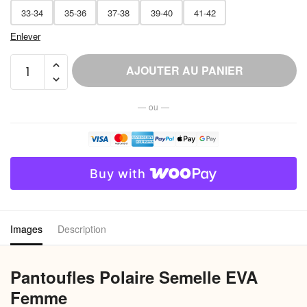
33-34
35-36
37-38
39-40
41-42
Enlever
quantité
AJOUTER AU PANIER
de
Chausson
— ou —
Polaire
EVA
Femme
Chaud
Buy with
Hiver
Images
Description
Pantoufles Polaire Semelle EVA
Femme