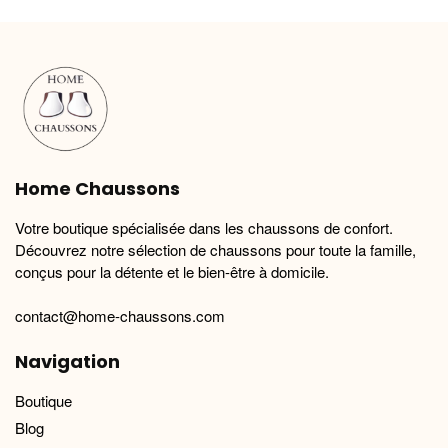
variations.
variations.
Les
Les
options
options
peuvent
peuvent
être
être
choisies
choisies
sur
sur
la
la
Home Chaussons
page
page
du
du
Votre boutique spécialisée dans les chaussons de confort.
produit
produit
Découvrez notre sélection de chaussons pour toute la famille,
conçus pour la détente et le bien-être à domicile.
contact@home-chaussons.com
Navigation
Boutique
Blog