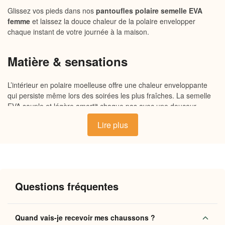
Glissez vos pieds dans nos
pantoufles polaire semelle EVA
femme
et laissez la douce chaleur de la polaire envelopper
chaque instant de votre journée à la maison.
Matière & sensations
L’intérieur en polaire moelleuse offre une chaleur enveloppante
qui persiste même lors des soirées les plus fraîches. La semelle
EVA souple et légère amortit chaque pas avec une douceur
surprenante, tandis que l’extérieur en tissu douillet respire juste
Lire plus
ce qu’il faut pour que vos pieds restent au confort idéal. Ces
chaussons polaire semelle EVA chaudes
allient légèreté et
maintien pour un toucher agréable du matin au soir.
Pourquoi vous allez l’adorer
Questions fréquentes
Chaleur durable
: la doublure polaire retient la chaleur
naturelle du pied pour un confort immédiat, même sur
Quand vais-je recevoir mes chaussons ?
carrelage froid.