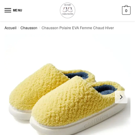
Skip
Skip
to
to
MENU
0
navigation
content
Accueil
Chausson
Chausson Polaire EVA Femme Chaud Hiver
/
/