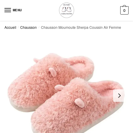
Skip
Skip
to
to
MENU
0
navigation
content
Accueil
Chausson
Chausson Moumoute Sherpa Coussin Air Femme
/
/