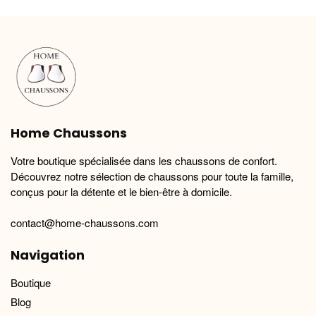
variations.
variations.
Les
Les
options
options
peuvent
peuvent
être
être
choisies
choisies
sur
sur
la
la
Home Chaussons
page
page
du
du
Votre boutique spécialisée dans les chaussons de confort.
produit
produit
Découvrez notre sélection de chaussons pour toute la famille,
conçus pour la détente et le bien-être à domicile.
contact@home-chaussons.com
Navigation
Boutique
Blog