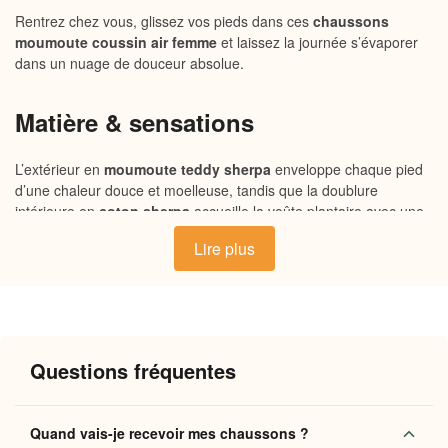
Rentrez chez vous, glissez vos pieds dans ces
chaussons
moumoute coussin air femme
et laissez la journée s’évaporer
dans un nuage de douceur absolue.
Matière & sensations
L’extérieur en
moumoute teddy sherpa
enveloppe chaque pied
d’une chaleur douce et moelleuse, tandis que la doublure
intérieure en
coton sherpa
accueille la voûte plantaire avec une
tendresse soyeuse. La semelle coussin air amortit chaque pas,
Lire plus
offrant une sensation de légèreté sur les sols durs. Respirant et
chaud à la fois, ce chausson conjugue douceur tactile et maintien
souple pour un confort que l’on ne veut plus quitter.
Pourquoi vous allez l’adorer
Questions fréquentes
Coussin air intégré
: une semelle aérée qui absorbe les
chocs et soulage les pieds fatigués à chaque pas
Quand vais-je recevoir mes chaussons ?