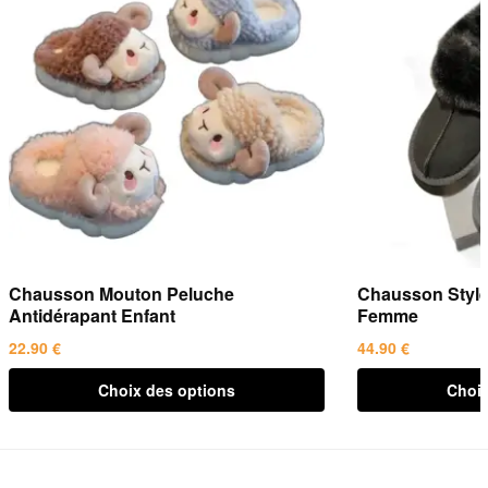
Chausson Mouton Peluche
Chausson Style 
Antidérapant Enfant
Femme
22.90
€
44.90
€
Ce
Ce
Choix des options
Choix
produit
produit
a
a
plusieurs
plusieurs