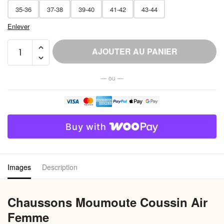
35-36
37-38
39-40
41-42
43-44
Enlever
quantité
AJOUTER AU PANIER
de
Chausson
— ou —
Moumoute
Sherpa
Coussin
Air
Buy with
Femme
Images
Description
Chaussons Moumoute Coussin Air
Femme