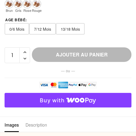
Brun
Gris
Rose
Rouge
AGE BÉBÉ
:
0/6 Mois
7/12 Mois
13/18 Mois
quantité
AJOUTER AU PANIER
de
Chausson
— ou —
Peluche
Douce
Bébé
Antidérapant
Buy with
Images
Description