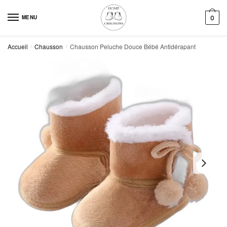
Skip
Skip
to
to
MENU
0
navigation
content
Accueil
Chausson
Chausson Peluche Douce Bébé Antidérapant
/
/