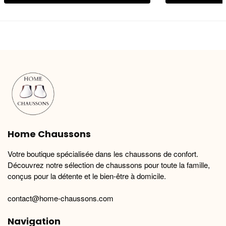
prix :
produit
produit
25.90 €
a
a
à
plusieurs
plusieurs
29.90 €
variations.
variations.
Les
Les
options
options
peuvent
peuvent
être
être
choisies
choisies
sur
sur
la
la
Home Chaussons
page
page
du
du
Votre boutique spécialisée dans les chaussons de confort.
produit
produit
Découvrez notre sélection de chaussons pour toute la famille,
conçus pour la détente et le bien-être à domicile.
contact@home-chaussons.com
Navigation