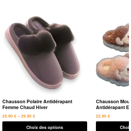
Chausson Polaire Antidérapant
Chausson Mout
Femme Chaud Hiver
Antidérapant E
25.90
€
–
29.90
€
22.90
€
Plage
de
Ce
Ce
Choix des options
Choix