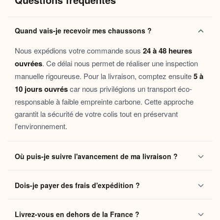
Pourquoi vous allez l’adorer
Chaleur douce et constante
: la doublure moelleuse
Quand vais-je recevoir mes chaussons ?
maintient une température agréable du matin au soir,
sans jamais surchauffer
Nous expédions votre commande sous
24 à 48 heures
Confort anatomique
: la forme souple épouse le pied
ouvrées
. Ce délai nous permet de réaliser une inspection
et accompagne chaque mouvement sans contrainte ni
manuelle rigoureuse. Pour la livraison, comptez ensuite
5 à
pression
10 jours ouvrés
car nous privilégions un transport éco-
Semelle sécurisante
: antidérapante, elle garantit
responsable à faible empreinte carbone. Cette approche
stabilité et sérénité sur parquet, carrelage ou sol lisse
garantit la sécurité de votre colis tout en préservant
Douceur au toucher
: les matières sélectionnées pour
l'environnement.
leur contact peau agréable rendent chaque pas un
plaisir discret
Où puis-je suivre l'avancement de ma livraison ?
Ces chaussons s’adressent à toutes celles et ceux qui cherchent
à rendre leur intérieur encore plus accueillant. Idéals pour une
Dès que votre colis quitte notre centre logistique, vous
longue matinée à la maison, une journée de télétravail, une
Dois-je payer des frais d'expédition ?
recevez automatiquement un e-mail contenant votre
convalescence au chaud ou même un week-end cosy entre amis,
ils font aussi un cadeau attentionné pour offrir un peu de bien-être
numéro de suivi
. Ce lien vous permet de localiser vos
Non, la livraison standard sécurisée est
entièrement
à ceux qu’on aime.
chaussons en temps réel jusqu'à votre domicile. Vous
Livrez-vous en dehors de la France ?
gratuite
sans aucun minimum d'achat, que vous soyez en