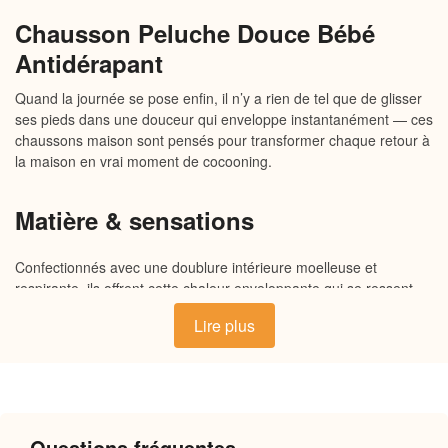
Chausson Peluche Douce Bébé
Antidérapant
Quand la journée se pose enfin, il n’y a rien de tel que de glisser
ses pieds dans une douceur qui enveloppe instantanément — ces
chaussons maison sont pensés pour transformer chaque retour à
la maison en vrai moment de cocooning.
Matière & sensations
Confectionnés avec une doublure intérieure moelleuse et
respirante, ils offrent cette chaleur enveloppante qui se ressent
dès le premier contact. L’extérieur souple s’adapte naturellement
Lire plus
à la forme du pied, tandis que la semelle antidérapante assure
une tenue sûre sur tous les sols. Chaque détail est pensé pour
que le confort soit immédiat, durable, et profondément agréable
au quotidien.
Questions fréquentes