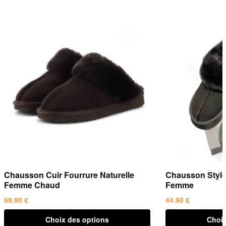
Chausson Cuir Fourrure Naturelle
Chausson Style 
Femme Chaud
Femme
69.90
€
44.90
€
Ce
Ce
Choix des options
Choix