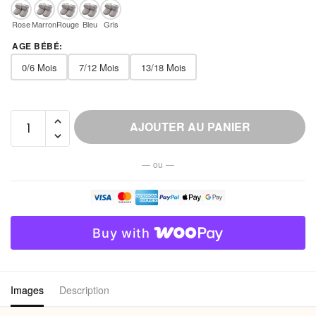
Rose
Marron
Rouge
Bleu
Gris
AGE BÉBÉ
:
0/6 Mois
7/12 Mois
13/18 Mois
quantité
AJOUTER AU PANIER
de
Chausson
— ou —
Fourré
Scratch
Bébé
Chaud
Buy with
Hiver
Images
Description