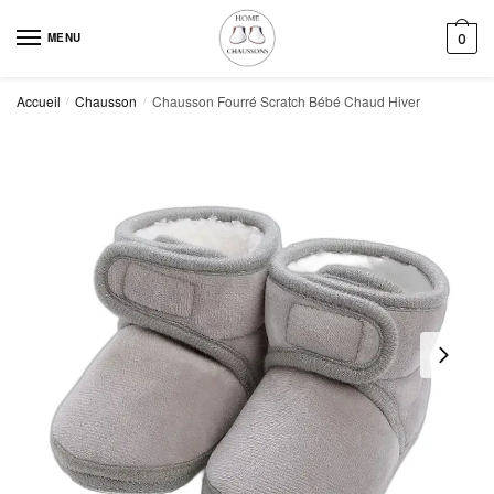
Skip
Skip
to
to
MENU
0
navigation
content
Accueil
Chausson
Chausson Fourré Scratch Bébé Chaud Hiver
/
/