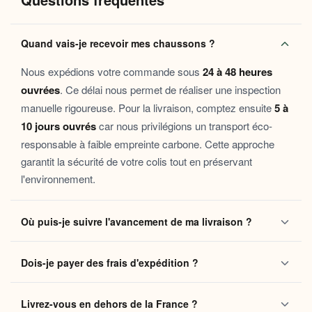
Pourquoi vous allez l’adorer
Quand vais-je recevoir mes chaussons ?
Confort immédiat
: la doublure moelleuse enveloppe
le pied dès le premier enfilage, sans période de rodage.
Nous expédions votre commande sous
24 à 48 heures
Chaleur régulée
: les matières sélectionnées
ouvrées
. Ce délai nous permet de réaliser une inspection
maintiennent une température agréable tout au long
manuelle rigoureuse. Pour la livraison, comptez ensuite
5 à
de la journée à la maison.
10 jours ouvrés
car nous privilégions un transport éco-
Semelle sécurisante
: la surface antidérapante
responsable à faible empreinte carbone. Cette approche
garantit des déplacements assurés sur parquet,
garantit la sécurité de votre colis tout en préservant
carrelage ou tomettes.
l'environnement.
Silhouette souple
: le chausson s’adapte à la
morphologie du pied pour un maintien doux, sans point
de pression.
Où puis-je suivre l'avancement de ma livraison ?
Ce chausson s’adresse à toutes celles et ceux qui recherchent un
Dès que votre colis quitte notre centre logistique, vous
vrai moment de
confort
à la
maison
après une longue journée. Il
Dois-je payer des frais d'expédition ?
recevez automatiquement un e-mail contenant votre
convient aussi bien aux personnes en convalescence qu’aux
télétravailleurs souhaitant garder les pieds au chaud devant leur
numéro de suivi
. Ce lien vous permet de localiser vos
Non, la livraison standard sécurisée est
entièrement
bureau. Il constitue également une attention douce et sincère à
chaussons en temps réel jusqu'à votre domicile. Vous
Livrez-vous en dehors de la France ?
gratuite
sans aucun minimum d'achat, que vous soyez en
offrir à un proche.