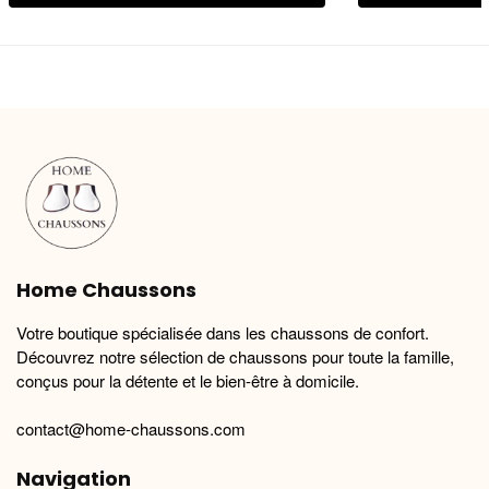
produit
produit
a
a
plusieurs
plusieurs
variations.
variations.
Les
Les
options
options
peuvent
peuvent
être
être
choisies
choisies
sur
sur
la
la
Home Chaussons
page
page
du
du
Votre boutique spécialisée dans les chaussons de confort.
produit
produit
Découvrez notre sélection de chaussons pour toute la famille,
conçus pour la détente et le bien-être à domicile.
contact@home-chaussons.com
Navigation