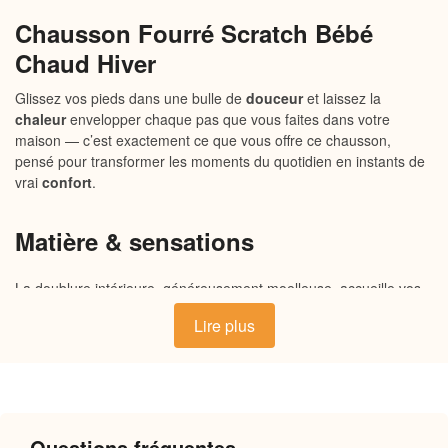
Chausson Fourré Scratch Bébé
Chaud Hiver
Glissez vos pieds dans une bulle de
douceur
et laissez la
chaleur
envelopper chaque pas que vous faites dans votre
maison — c’est exactement ce que vous offre ce chausson,
pensé pour transformer les moments du quotidien en instants de
vrai
confort
.
Matière & sensations
La doublure intérieure, généreusement moelleuse, accueille vos
pieds dans une
douceur
immédiate, tandis que l’extérieur en
Lire plus
tissu souple épouse naturellement la forme du pied sans jamais le
comprimer. La semelle, légère et antidérapante, offre une bonne
accroche sur tous les sols de la
maison
. L’ensemble respire
suffisamment pour maintenir une
chaleur
douce et constante,
sans excès, pour un port prolongé en toute sérénité.
Questions fréquentes