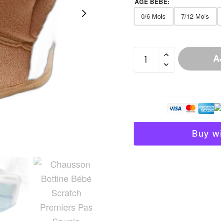
AGE BÉBÉ
:
0/6 Mois
7/12 Mois
quantité
A
de
Chausson
Bottine
Bébé
Scratch
Premiers
Buy w
Pas
Souple