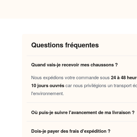
Pourquoi vous allez l’adorer
Chaleur durable
: la doublure intérieur
Douceur enveloppante
: des matières s
Maintien équilibré
: une semelle souple
Questions fréquentes
Confort au quotidien
: une coupe génér
Ces chaussons s’adressent à toutes celles et ce
Quand vais-je recevoir mes chaussons ?
paresseuses, les soirées détente sur le canapé
Nous expédions votre commande sous
24 à 48 heu
chaque moment de repos à la maison avec une di
10 jours ouvrés
car nous privilégions un transport é
l'environnement.
Découvrez aussi nos
Chaussons polaire bébé f
EVA homme coutures renforcées
pour un cocoon
Où puis-je suivre l'avancement de ma livraison ?
Laissez-vous tenter par ce petit rituel de confo
Dès que votre colis quitte notre centre logistique, 
Dois-je payer des frais d'expédition ?
en temps réel jusqu'à votre domicile. Vous pouvez é