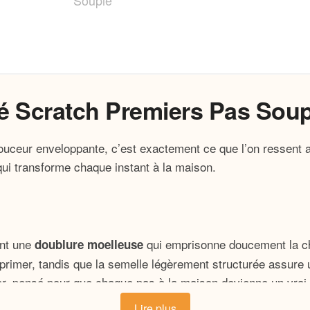
 Scratch Premiers Pas Soup
 douceur enveloppante, c’est exactement ce que l’on ressen
qui transforme chaque instant à la maison.
ent une
qui emprisonne doucement la cha
doublure moelleuse
rimer, tandis que la semelle légèrement structurée assure u
er, pensé pour que chaque pas à la maison devienne un vrai
Lire plus