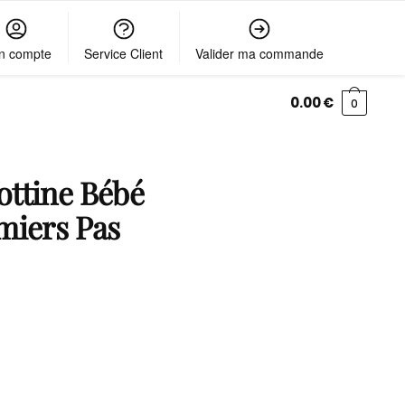
n compte
Service Client
Valider ma commande
0.00
€
0
ttine Bébé
miers Pas