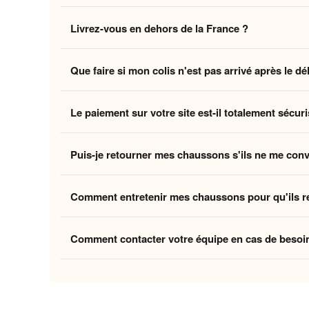
Non, la livraison standard sécurisée est
entièrement 
Livrez-vous en dehors de la France ?
des coûts logistiques pour vous offrir l'expérience la p
Oui, nous livrons gratuitement en
France, Belgique,
Que faire si mon colis n'est pas arrivé après le dé
Belgique et la Suisse, et
8 à 12 jours ouvrés
pour le
Si vous n'avez pas reçu votre commande dans les déla
Le paiement sur votre site est-il totalement sécuri
ouvrés
, contactez-nous à
contact@home-chausson
Absolument. Vos transactions sont protégées par un
Puis-je retourner mes chaussons s'ils ne me con
mondiaux du paiement en ligne, pour garantir que vos 
Oui, vous disposez de
30 jours
après la réception p
Comment entretenir mes chaussons pour qu'ils r
attentes, nous procédons à un remboursement. Votre sa
Pour préserver la douceur de la doublure et la quali
Comment contacter votre équipe en cas de besoi
linge et laissez-les sécher à l'air libre pour conserver
Vous pouvez nous contacter via notre
formulaire de 