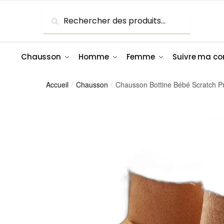
Skip
Skip
Recherche
Recherche
to
to
pour :
navigation
content
Chausson
Homme
Femme
Suivre ma 
Accueil
Chausson
Chausson Bottine Bébé Scratch P
/
/