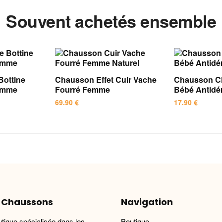
Souvent achetés ensemble
Bottine
Chausson Effet Cuir Vache
Chausson C
Femme
Fourré Femme
Bébé Antidé
69.90
€
17.90
€
Ce
Ce
produit
produit
a
a
plusieurs
plusieurs
variations.
variations.
Les
Les
options
options
 Chaussons
Navigation
peuvent
peuvent
être
être
utique spécialisée dans les
Boutique