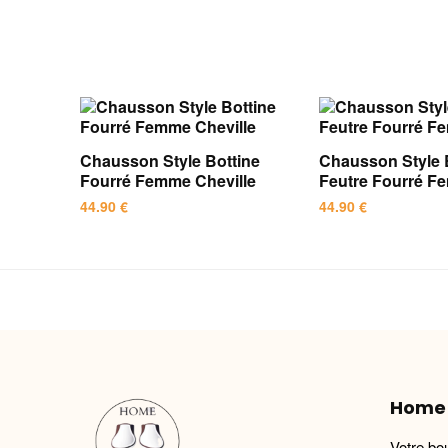
Chausson Style Bottine
Chausson Style 
Fourré Femme Cheville
Feutre Fourré 
44.90
€
44.90
€
Ce
Ce
produit
produit
a
a
plusieurs
plusieurs
variations.
variations.
Les
Les
options
options
Home
peuvent
peuvent
être
être
Votre bo