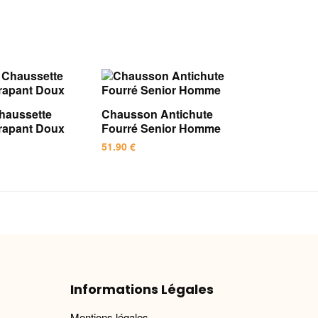
haussette
Chausson Antichute
rapant Doux
Fourré Senior Homme
51.90
€
Ce
produit
a
plusieurs
variations.
Les
options
Informations Légales
peuvent
être
Mentions légales