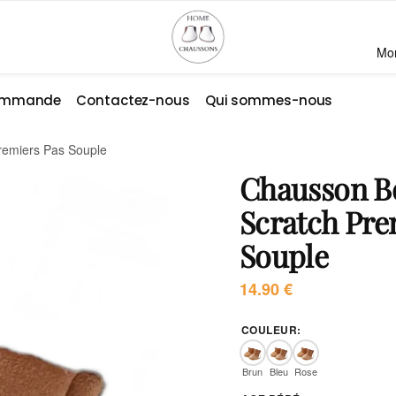
Mo
commande
Contactez-nous
Qui sommes-nous
remiers Pas Souple
Chausson Bo
Scratch Pre
Souple
14.90
€
COULEUR
:
Brun
Bleu
Rose