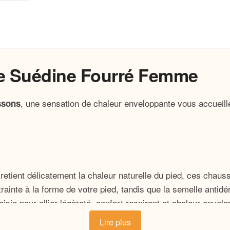
ne Suédine Fourré Femme
, une sensation de chaleur enveloppante vous accueill
ssons
etient délicatement la chaleur naturelle du pied, ces chaus
trainte à la forme de votre pied, tandis que la semelle antid
sie pour allier légèreté, confort respirant et chaleur envelo
Lire plus