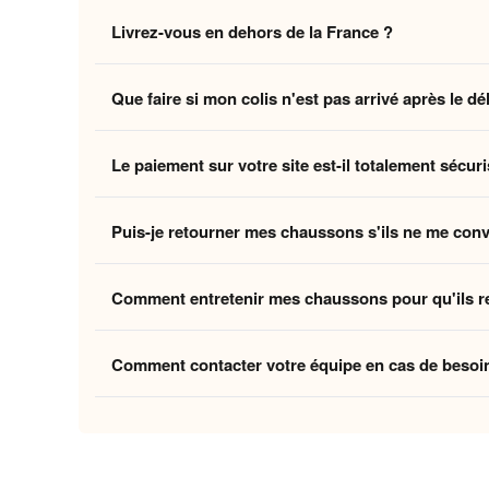
Non, la livraison standard sécurisée est
entièrement 
Livrez-vous en dehors de la France ?
des coûts logistiques pour vous offrir l'expérience la p
Oui, nous livrons gratuitement en
France, Belgique,
Que faire si mon colis n'est pas arrivé après le dé
Belgique et la Suisse, et
8 à 12 jours ouvrés
pour le
Si vous n'avez pas reçu votre commande dans les déla
Le paiement sur votre site est-il totalement sécuri
ouvrés
, contactez-nous à
contact@home-chausson
Absolument. Vos transactions sont protégées par un
Puis-je retourner mes chaussons s'ils ne me con
mondiaux du paiement en ligne, pour garantir que vos 
Oui, vous disposez de
30 jours
après la réception p
Comment entretenir mes chaussons pour qu'ils r
attentes, nous procédons à un remboursement. Votre sa
Pour préserver la douceur de la doublure et la quali
Comment contacter votre équipe en cas de besoi
linge et laissez-les sécher à l'air libre pour conserver
Vous pouvez nous contacter via notre
formulaire de 