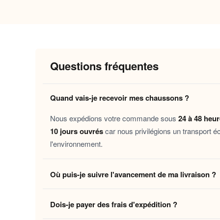
Pourquoi vous allez l’adorer
Douceur immédiate
: la doublure moel
Chaleur préservée
: les matières isolan
Maintien sans contrainte
: la structu
Questions fréquentes
Semelle sécurisante
: l’appui antidéra
Ces chaussons sont pensés pour toutes celles et
Quand vais-je recevoir mes chaussons ?
calmes à la maison, les soirées détente sous un
Nous expédions votre commande sous
24 à 48 heu
aime.
10 jours ouvrés
car nous privilégions un transport é
l'environnement.
Découvrez aussi nos
Chaussons humoristiques
intégralement fermés
pour une sélection pensée 
Où puis-je suivre l'avancement de ma livraison ?
Laissez-vous tenter par ce moment de douceur ri
Dès que votre colis quitte notre centre logistique, 
Dois-je payer des frais d'expédition ?
en temps réel jusqu'à votre domicile. Vous pouvez é