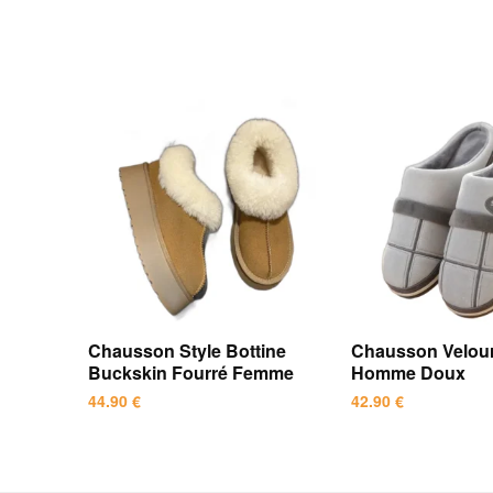
Chausson Style Bottine
Chausson Velour
Buckskin Fourré Femme
Homme Doux
44.90
€
42.90
€
Ce
Ce
produit
produit