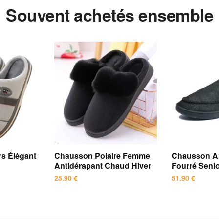
Souvent achetés ensemble
s Élégant
Chausson Polaire Femme
Chausson An
Antidérapant Chaud Hiver
Fourré Sen
25.90
€
51.90
€
Ce
Ce
produit
produit