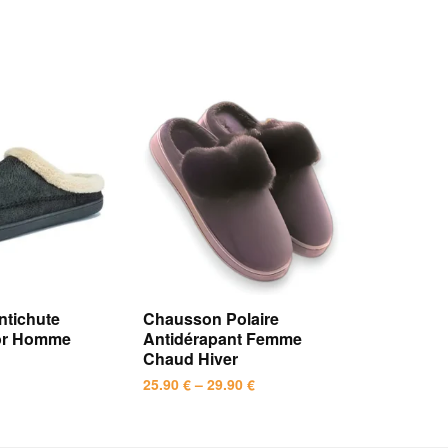
tichute
Chausson Polaire
ior Homme
Antidérapant Femme
Chaud Hiver
25.90
€
–
29.90
€
Plage
de
Ce
prix :
produit