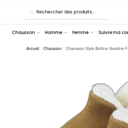
Skip
Skip
Recherche
Recherche
to
to
pour :
navigation
content
Chausson
Homme
Femme
Suivre ma 
Accueil
Chausson
Chausson Style Bottine Suédine
/
/