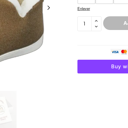
Enlever
quantité
A
de
Chausson
Style
Bottine
Suédine
Fourré
Buy w
Femme