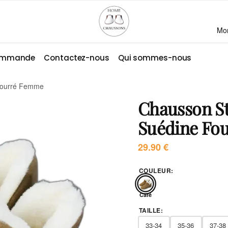
Mo
commande
Contactez-nous
Qui sommes-nous
 Fourré Femme
Chausson St
Suédine Fo
29.90
€
COULEUR
:
Café
TAILLE
:
33-34
35-36
37-38