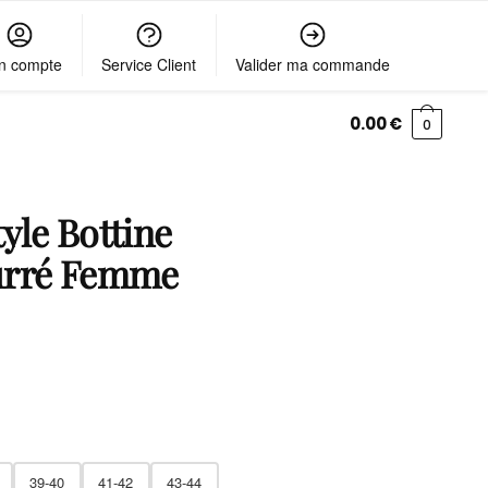
n compte
Service Client
Valider ma commande
0.00
€
0
yle Bottine
urré Femme
39-40
41-42
43-44