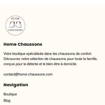
variations.
variations.
Les
Les
options
options
peuvent
peuvent
être
être
choisies
choisies
sur
sur
la
la
Home Chaussons
page
page
du
du
Votre boutique spécialisée dans les chaussons de confort.
produit
produit
Découvrez notre sélection de chaussons pour toute la famille,
conçus pour la détente et le bien-être à domicile.
contact@home-chaussons.com
Navigation
Boutique
Blog