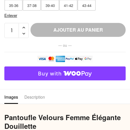
35-36
37-38
39-40
41-42
43-44
Enlever
quantité
AJOUTER AU PANIER
de
Pantoufle
— ou —
Velours
Femme
Élégante
Douillette
Buy with
Images
Description
Pantoufle Velours Femme Élégante
Douillette