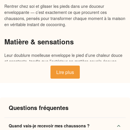
Rentrer chez soi et glisser les pieds dans une douceur
enveloppante — c’est exactement ce que procurent ces
chaussons, pensés pour transformer chaque moment à la maison
en véritable instant de cocooning.
Matière & sensations
Leur doublure moelleuse enveloppe le pied d’une chaleur douce
et constante, tandis que l’extérieur en matière souple épouse
naturellement la forme de votre pied. La semelle légère et flexible
Lire plus
garantit un amorti agréable sur tous types de sols, du parquet
carrelé froid au tapis douillet du salon. Chaque détail de
fabrication est pensé pour que le confort soit immédiat, du
premier au dernier pas de la journée.
Questions fréquentes
Pourquoi vous allez l’adorer
Chaleur enveloppante
: la doublure retient la chaleur
Quand vais-je recevoir mes chaussons ?
naturelle du pied pour des soirées douillettes même en