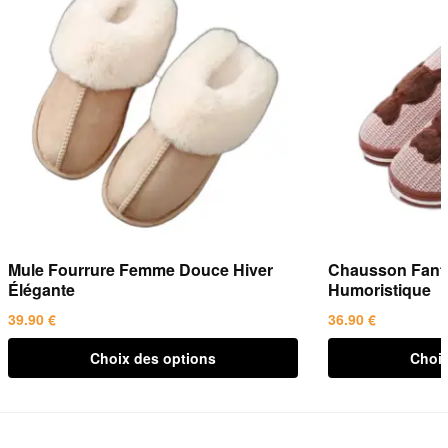
Mule Fourrure Femme Douce Hiver
Chausson Fant
Élégante
Humoristique
39.90
€
36.90
€
Ce
Ce
Choix des options
Choix
produit
produit
a
a
plusieurs
plusieurs