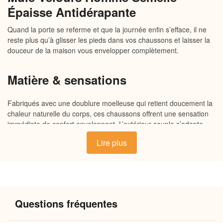
Épaisse Antidérapante
Quand la porte se referme et que la journée enfin s’efface, il ne
reste plus qu’à glisser les pieds dans vos chaussons et laisser la
douceur de la maison vous envelopper complètement.
Matière & sensations
Fabriqués avec une doublure moelleuse qui retient doucement la
chaleur naturelle du corps, ces chaussons offrent une sensation
immédiate de confort enveloppant. L’extérieur souple s’adapte
aux contours du pied sans compression, tandis que la semelle
Lire plus
antidérapante assure une bonne tenue sur tous les sols. Chaque
matière a été choisie pour sa douceur au toucher et sa capacité à
maintenir une chaleur constante, même lors des longues soirées
d’hiver.
Questions fréquentes
Pourquoi vous allez l’adorer