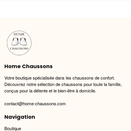
plusieurs
plusieurs
variations.
variations.
Les
Les
options
options
peuvent
peuvent
être
être
choisies
choisies
sur
sur
la
la
Home Chaussons
page
page
du
du
Votre boutique spécialisée dans les chaussons de confort.
produit
produit
Découvrez notre sélection de chaussons pour toute la famille,
conçus pour la détente et le bien-être à domicile.
contact@home-chaussons.com
Navigation
Boutique