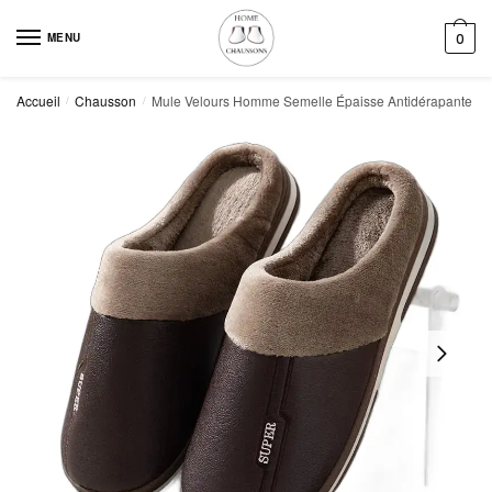
Skip
Skip
to
to
MENU
0
navigation
content
Accueil
Chausson
Mule Velours Homme Semelle Épaisse Antidérapante
/
/