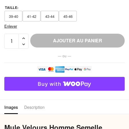
TAILLE
:
39-40
41-42
43-44
45-46
Enlever
quantité
AJOUTER AU PANIER
de
Mule
— ou —
Velours
Homme
Semelle
Épaisse
Buy with
Antidérapante
Images
Description
Mule Velours Homme Semelle