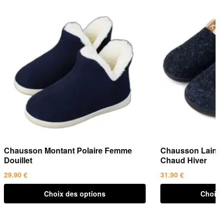
Chausson Montant Polaire Femme
Chausson Laine 
Douillet
Chaud Hiver
29.90
€
31.90
€
Ce
Ce
Choix des options
Choix
produit
produit
a
a