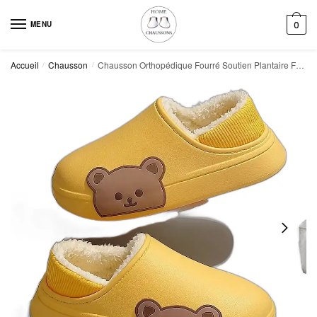
Skip
Skip
to
to
MENU
0
navigation
content
Accueil
Chausson
Chausson Orthopédique Fourré Soutien Plantaire Femme
/
/