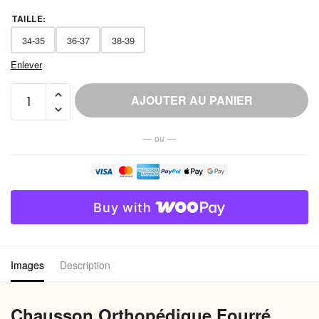
TAILLE
:
34-35
36-37
38-39
Enlever
quantité
AJOUTER AU PANIER
de
Chausson
— ou —
Orthopédique
Fourré
Soutien
Plantaire
Buy with
Femme
Images
Description
Chausson Orthopédique Fourré