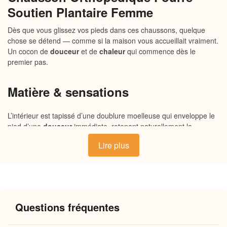
Soutien Plantaire Femme
Dès que vous glissez vos pieds dans ces chaussons, quelque
chose se détend — comme si la maison vous accueillait vraiment.
Un cocon de
douceur
et de
chaleur
qui commence dès le
premier pas.
Matière & sensations
L’intérieur est tapissé d’une doublure moelleuse qui enveloppe le
pied d’une
douceur
immédiate, retenant naturellement la
chaleur
sans alourdir. L’extérieur, souple et résistant, habille le
Lire plus
chausson d’un toucher agréable au quotidien. La semelle
antidérapante, légèrement structurée, offre un appui stable et
confortable
sur tous les sols de la maison — du carrelage froid
du matin au parquet du salon.
Questions fréquentes
Pourquoi vous allez l’adorer