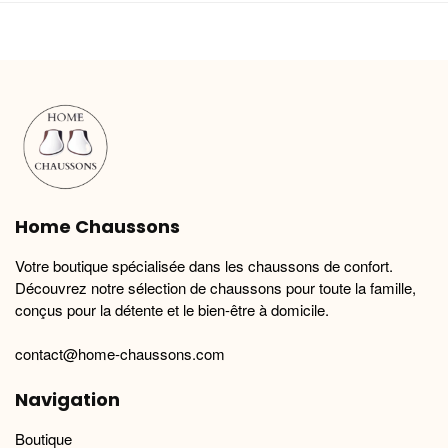
plusieurs
plusieurs
variations.
variations.
Les
Les
options
options
peuvent
peuvent
être
être
choisies
choisies
sur
sur
la
la
Home Chaussons
page
page
du
du
Votre boutique spécialisée dans les chaussons de confort.
produit
produit
Découvrez notre sélection de chaussons pour toute la famille,
conçus pour la détente et le bien-être à domicile.
contact@home-chaussons.com
Navigation
Boutique