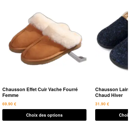
Chausson Effet Cuir Vache Fourré
Chausson Laine 
Femme
Chaud Hiver
69.90
€
31.90
€
Ce
Ce
Choix des options
Choix
produit
produit
a
a