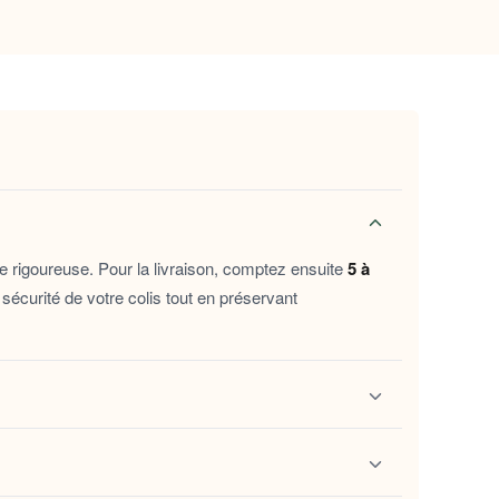
 pour les matins frais et les soirées
cements intérieurs en toute légèreté.
ore davantage au fil des utilisations.
vage.
con. Parfaits pour une matinée tranquille, une
e rigoureuse. Pour la livraison, comptez ensuite
5 à
qui mérite un moment de douceur bien mérité.
sécurité de votre colis tout en préservant
paisse
pour compléter votre univers cocooning à
 plaisir.
ivi
. Ce lien vous permet de localiser vos chaussons
ions.