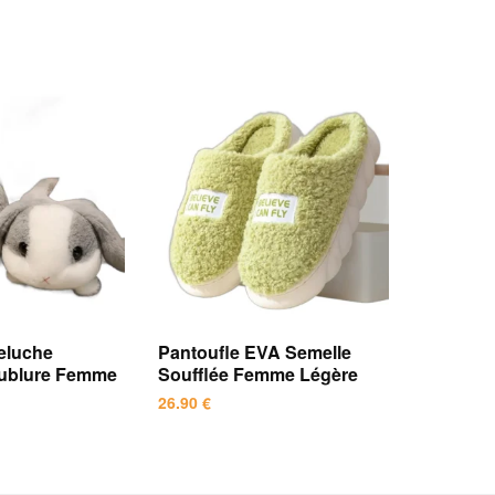
eluche
Pantoufle EVA Semelle
ublure Femme
Soufflée Femme Légère
26.90
€
Ce
produit