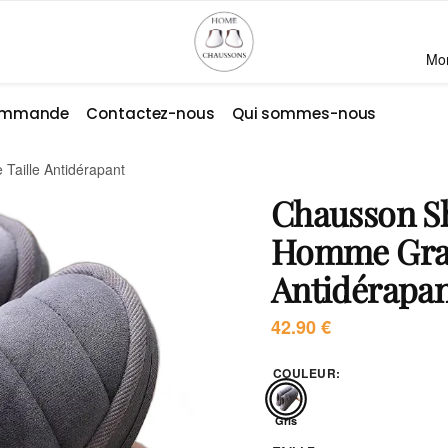
Mo
commande
Contactez-nous
Qui sommes-nous
aille Antidérapant
Chausson S
Homme Gran
Antidérapa
42.90
€
COULEUR
:
Gris