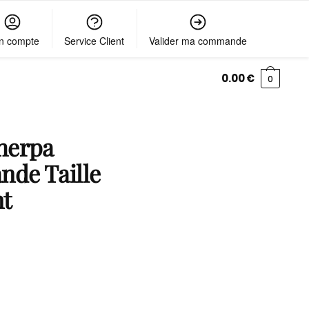
n compte
Service Client
Valider ma commande
0.00
€
0
herpa
de Taille
nt