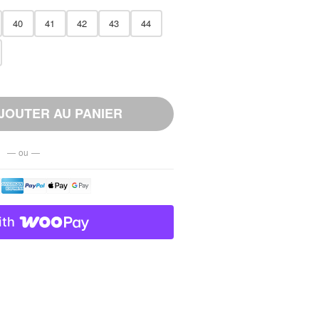
40
41
42
43
44
JOUTER AU PANIER
— ou —
ith