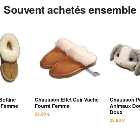
Souvent achetés ensemble
Bottine
Chausson Effet Cuir Vache
Chausson P
é Femme
Fourré Femme
Animaux Do
Doux
69.90
€
32.90
€
Ce
Ce
produit
produit