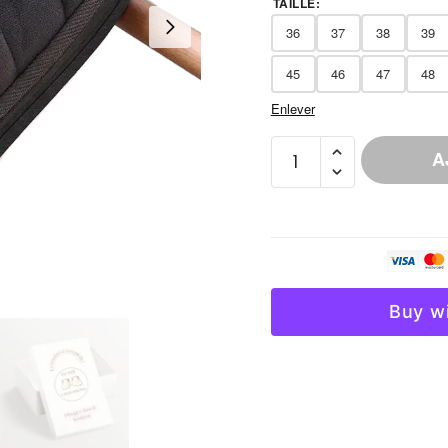
TAILLE
:
36
37
38
39
45
46
47
48
Enlever
quantité
A
de
Chausson
Sherpa
Homme
Grande
Taille
Buy w
Antidérapant