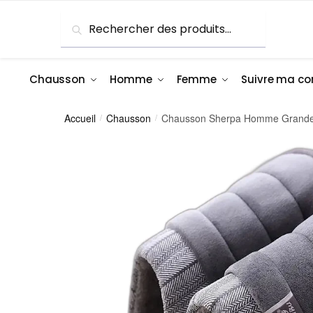
Skip
Skip
Recherche
Recherche
to
to
pour :
navigation
content
Chausson
Homme
Femme
Suivre ma 
Accueil
Chausson
Chausson Sherpa Homme Grande T
/
/