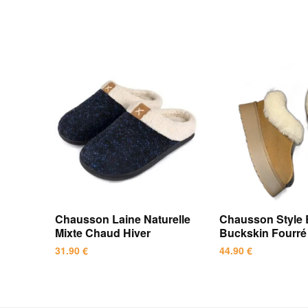
Chausson Laine Naturelle
Chausson Style 
Mixte Chaud Hiver
Buckskin Fourr
31.90
€
44.90
€
Ce
Ce
produit
produit