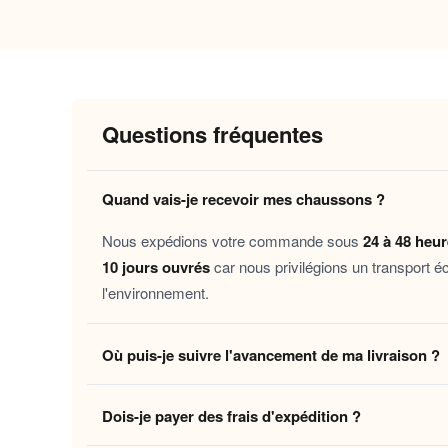
Pourquoi vous allez l’adorer
Chaleur durable
: la doublure isolante 
d’hiver.
Confort pas à pas
: la semelle souple 
Questions fréquentes
Douceur au quotidien
: les matières c
Facilité d’entretien
: lavables en machin
Quand vais-je recevoir mes chaussons ?
Ces chaussons s’adressent à toutes celles et ceu
Nous expédions votre commande sous
24 à 48 heu
journée en télétravail ou une convalescence au 
10 jours ouvrés
car nous privilégions un transport é
l'environnement.
Découvrez aussi nos
Chaussons polaire bleus f
la maison.
Où puis-je suivre l'avancement de ma livraison ?
Laissez-vous tenter par ce moment de douceur — 
Dès que votre colis quitte notre centre logistique, 
Dois-je payer des frais d'expédition ?
en temps réel jusqu'à votre domicile. Vous pouvez é