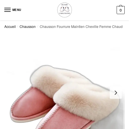
Skip
Skip
to
to
MENU
0
navigation
content
Accueil
Chausson
Chausson Fourrure Maintien Cheville Femme Chaud
/
/