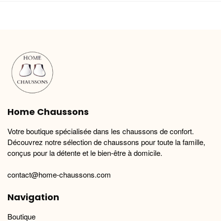
plusieurs
plusieurs
variations.
variations.
Les
Les
options
options
peuvent
peuvent
être
être
choisies
choisies
sur
sur
la
la
Home Chaussons
page
page
du
du
Votre boutique spécialisée dans les chaussons de confort.
produit
produit
Découvrez notre sélection de chaussons pour toute la famille,
conçus pour la détente et le bien-être à domicile.
contact@home-chaussons.com
Navigation
Boutique