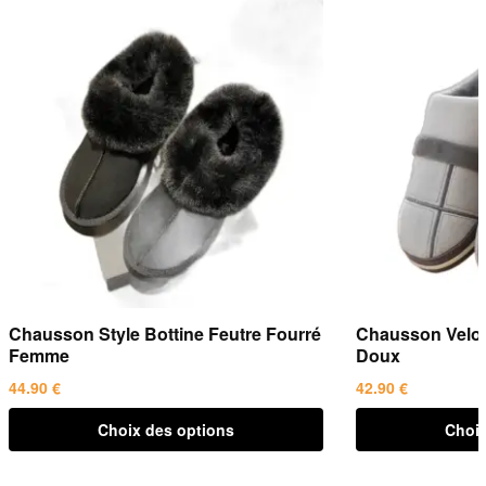
Chausson Style Bottine Feutre Fourré
Chausson Velo
Femme
Doux
44.90
€
42.90
€
Ce
Ce
Choix des options
Choix
produit
produit
a
a