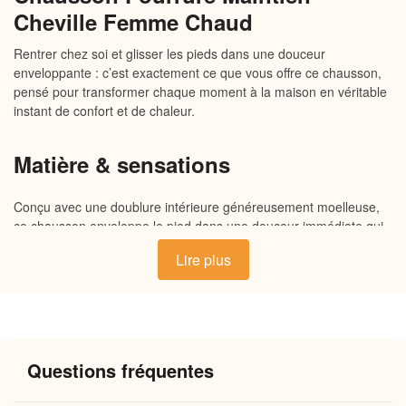
Cheville Femme Chaud
Rentrer chez soi et glisser les pieds dans une douceur
enveloppante : c’est exactement ce que vous offre ce chausson,
pensé pour transformer chaque moment à la maison en véritable
instant de confort et de chaleur.
Matière & sensations
Conçu avec une doublure intérieure généreusement moelleuse,
ce chausson enveloppe le pied dans une douceur immédiate qui
se ressent dès le premier contact. La matière extérieure, souple
Lire plus
et respirante, s’adapte naturellement à la forme du pied, tandis
que la semelle antidérapante assure une stabilité rassurante sur
tous les sols de la maison. Chaque détail a été pensé pour que la
chaleur reste là où elle est précieuse : autour de vos pieds.
Questions fréquentes
Pourquoi vous allez l’adorer