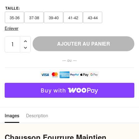
TAILLE
:
35-36
37-38
39-40
41-42
43-44
Enlever
quantité
AJOUTER AU PANIER
de
Chausson
— ou —
Fourrure
Maintien
Cheville
Femme
Buy with
Chaud
Images
Description
Chausson Fourrure Maintien