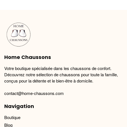
variations.
variations.
Les
Les
options
options
peuvent
peuvent
être
être
choisies
choisies
sur
sur
la
la
Home Chaussons
page
page
du
du
Votre boutique spécialisée dans les chaussons de confort.
produit
produit
Découvrez notre sélection de chaussons pour toute la famille,
conçus pour la détente et le bien-être à domicile.
contact@home-chaussons.com
Navigation
Boutique
Blog