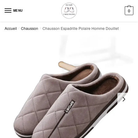
Skip
Skip
to
to
MENU
0
navigation
content
Accueil
Chausson
Chausson Espadrille Polaire Homme Douillet
/
/