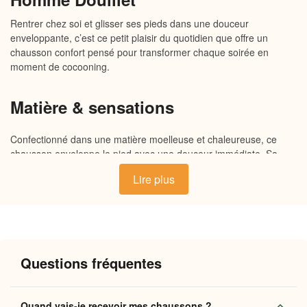
Rentrer chez soi et glisser ses pieds dans une douceur
enveloppante, c’est ce petit plaisir du quotidien que offre un
chausson confort pensé pour transformer chaque soirée en
moment de cocooning.
Matière & sensations
Confectionné dans une matière moelleuse et chaleureuse, ce
chausson enveloppe le pied avec une douceur immédiate. Sa
doublure intérieure, douce au toucher, retient naturellement la
Lire plus
chaleur pour garder vos pieds au chaud tout au long de la
journée. La semelle souple et légèrement antidérapante assure
un maintien sûr sur tout type de sol, tandis que l’extérieur
respirant évite les sensations d’étouffement. Chaque détail est
pensé pour que vous ne vouliez plus les quitter.
Questions fréquentes
Pourquoi vous allez l’adorer
Quand vais-je recevoir mes chaussons ?