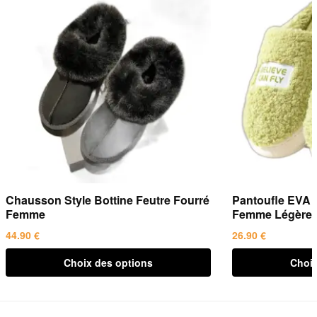
Chausson Style Bottine Feutre Fourré
Pantoufle EVA 
Femme
Femme Légère
44.90
€
26.90
€
Ce
Ce
Choix des options
Choix
produit
produit
a
a
plusieurs
plusieurs