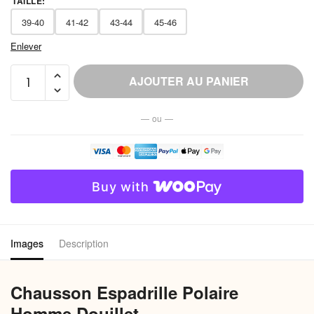
TAILLE
:
39-40
41-42
43-44
45-46
Enlever
quantité
AJOUTER AU PANIER
de
Chausson
— ou —
Espadrille
Polaire
Homme
Douillet
Buy with
Images
Description
Chausson Espadrille Polaire
Homme Douillet