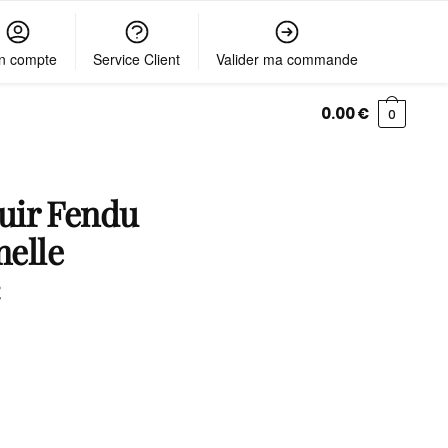
n compte
Service Client
Valider ma commande
0.00
€
0
uir Fendu
elle
c