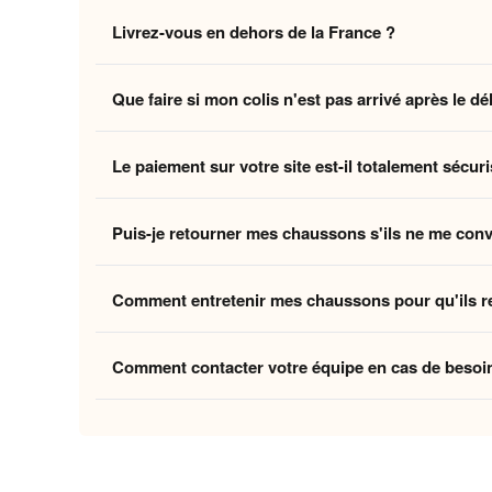
Non, la livraison standard sécurisée est
entièrement 
Livrez-vous en dehors de la France ?
des coûts logistiques pour vous offrir l'expérience la p
Oui, nous livrons gratuitement en
France, Belgique,
Que faire si mon colis n'est pas arrivé après le dé
Belgique et la Suisse, et
8 à 12 jours ouvrés
pour le
Si vous n'avez pas reçu votre commande dans les déla
Le paiement sur votre site est-il totalement sécuri
ouvrés
, contactez-nous à
contact@home-chausson
Absolument. Vos transactions sont protégées par un
Puis-je retourner mes chaussons s'ils ne me con
mondiaux du paiement en ligne, pour garantir que vos 
Oui, vous disposez de
30 jours
après la réception p
Comment entretenir mes chaussons pour qu'ils r
attentes, nous procédons à un remboursement. Votre sa
Pour préserver la douceur de la doublure et la quali
Comment contacter votre équipe en cas de besoi
linge et laissez-les sécher à l'air libre pour conserver
Vous pouvez nous contacter via notre
formulaire de 