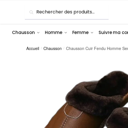
Skip
Skip
Recherche
Recherche
to
to
pour :
navigation
content
Chausson
Homme
Femme
Suivre ma 
Accueil
Chausson
Chausson Cuir Fendu Homme Sem
/
/