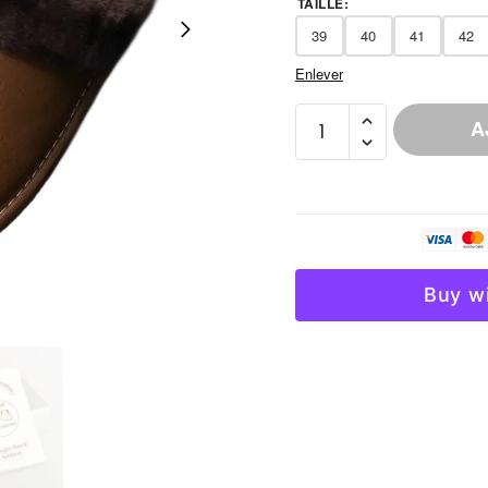
TAILLE
:
39
40
41
42
Enlever
quantité
A
de
Chausson
Cuir
Fendu
Homme
Semelle
Buy w
Caoutchouc