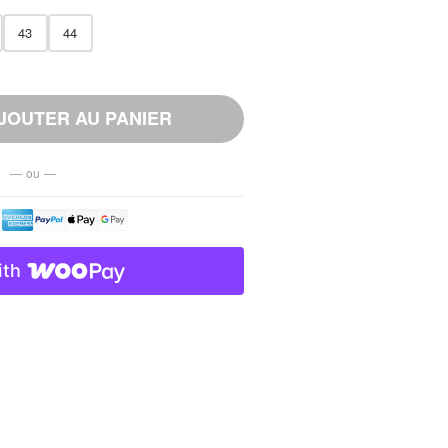
43
44
JOUTER AU PANIER
— ou —
ith