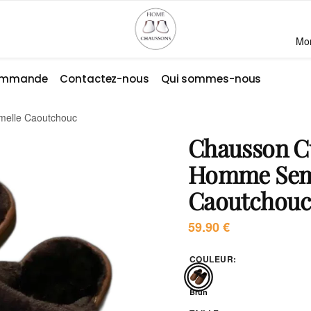
Mo
commande
Contactez-nous
Qui sommes-nous
elle Caoutchouc
Chausson C
Homme Sem
Caoutchou
59.90
€
COULEUR
:
Brun