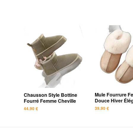
Mule Fourrure 
Chausson Style Bottine
Douce Hiver Élé
Fourré Femme Cheville
39.90
€
44.90
€
Ce
Ce
produit
produit