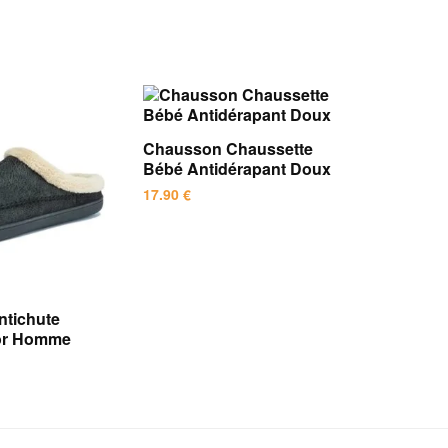
Chausson Chaussette
Bébé Antidérapant Doux
17.90
€
Ce
produit
a
plusieurs
tichute
variations.
ior Homme
Les
options
peuvent
être