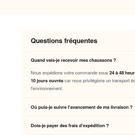
Pourquoi vous allez l’adorer
Une chaleur enveloppante
qui accompa
Un maintien souple et confortable
grâc
Une semelle antidérapante
pour se dép
Questions fréquentes
Un entretien facile
pour profiter longt
Ce chausson s’adresse à toutes celles et ceux q
Quand vais-je recevoir mes chaussons ?
matinées tranquilles en week-end, les périodes 
Nous expédions votre commande sous
24 à 48 heu
10 jours ouvrés
car nous privilégions un transport é
Découvrez aussi nos
Chaussons femme velours
l'environnement.
une sélection pensée spécialement pour elle.
Laissez-vous tenter par ce petit luxe du quotid
Où puis-je suivre l'avancement de ma livraison ?
Dès que votre colis quitte notre centre logistique, 
Dois-je payer des frais d'expédition ?
en temps réel jusqu'à votre domicile. Vous pouvez é