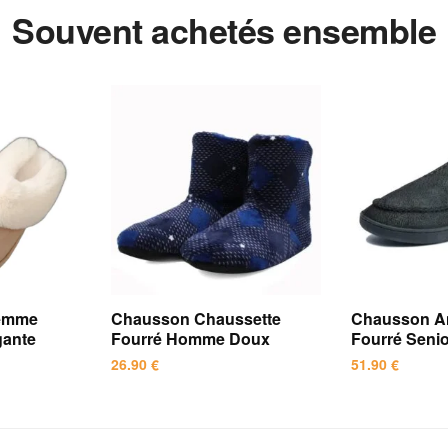
Souvent achetés ensemble
Femme
Chausson Chaussette
Chausson An
gante
Fourré Homme Doux
Fourré Sen
26.90
€
51.90
€
Ce
Ce
produit
produit