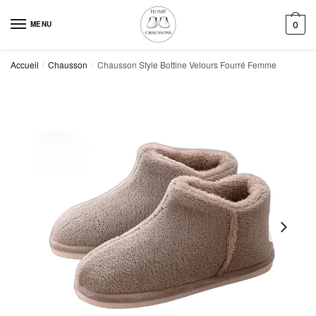
Skip
Skip
to
to
MENU
0
navigation
content
Accueil
Chausson
Chausson Style Bottine Velours Fourré Femme
/
/