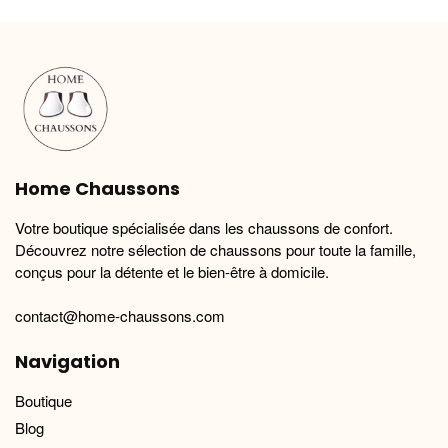
variations.
variations.
Les
Les
options
options
peuvent
peuvent
être
être
choisies
choisies
sur
sur
la
la
Home Chaussons
page
page
du
du
Votre boutique spécialisée dans les chaussons de confort.
produit
produit
Découvrez notre sélection de chaussons pour toute la famille,
conçus pour la détente et le bien-être à domicile.
contact@home-chaussons.com
Navigation
Boutique
Blog