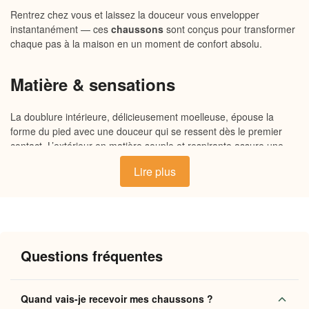
Rentrez chez vous et laissez la douceur vous envelopper
instantanément — ces
chaussons
sont conçus pour transformer
chaque pas à la maison en un moment de confort absolu.
Matière & sensations
La doublure intérieure, délicieusement moelleuse, épouse la
forme du pied avec une douceur qui se ressent dès le premier
contact. L’extérieur en matière souple et respirante assure une
chaleur enveloppante sans jamais alourdir la marche. La semelle
Lire plus
antidérapante, légèrement structurée, offre un appui stable sur
tous types de sols. Chaque détail est pensé pour que vous ne
vouliez plus les retirer.
Pourquoi vous allez l’adorer
Questions fréquentes
Chaleur durable
: la doublure moelleuse retient
naturellement la chaleur du pied tout au long de la
Quand vais-je recevoir mes chaussons ?
journée à la maison.