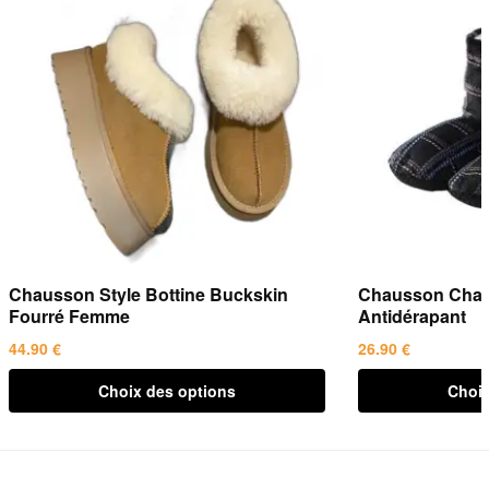
Chausson Style Bottine Buckskin
Chausson Chau
Fourré Femme
Antidérapant
44.90
€
26.90
€
Ce
Ce
Choix des options
Choix
produit
produit
a
a
plusieurs
plusieurs