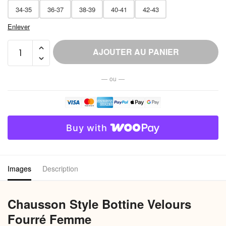
34-35
36-37
38-39
40-41
42-43
Enlever
quantité
AJOUTER AU PANIER
de
Chausson
— ou —
Style
Bottine
Velours
Fourré
Buy with
Femme
Images
Description
Chausson Style Bottine Velours
Fourré Femme