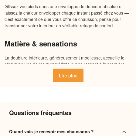
Glissez vos pieds dans une enveloppe de douceur absolue et
laissez la chaleur envelopper chaque instant passé chez vous —
c’est exactement ce que vous offre ce chausson, pensé pour
transformer votre intérieur en véritable refuge de confort.
Matière & sensations
La doublure intérieure, généreusement moelleuse, accueille le
pied avec une douceur immédiate qui se ressent à la première
seconde. L’extérieur, souple et robuste à la fois, épouse
Lire plus
naturellement la forme du pied sans le comprimer. La semelle
antidérapante, légère et flexible, assure une stabilité rassurante
sur tous les sols de la maison. Chaque détail est pensé pour
prolonger cette sensation de chaleur douce qui fait tant de bien
après une longue journée.
Questions fréquentes
Pourquoi vous allez l’adorer
Quand vais-je recevoir mes chaussons ?
Confort enveloppant
: la doublure moelleuse