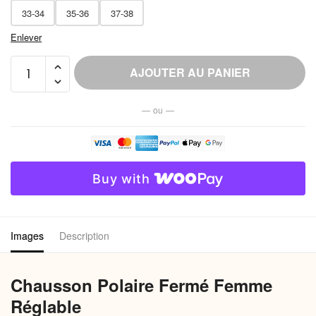
33-34
35-36
37-38
Enlever
quantité
AJOUTER AU PANIER
de
Chausson
— ou —
Polaire
Fermé
Femme
Réglable
Buy with
Images
Description
Chausson Polaire Fermé Femme
Réglable