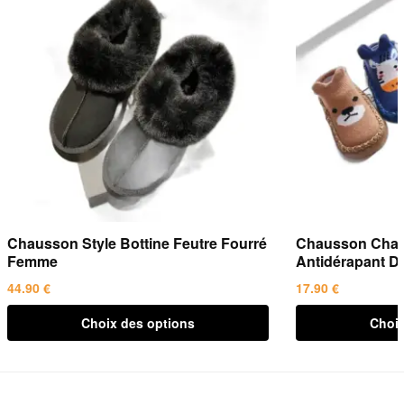
Chausson Style Bottine Feutre Fourré
Chausson Chau
Femme
Antidérapant D
44.90
€
17.90
€
Ce
Ce
Choix des options
Choix
produit
produit
a
a
plusieurs
plusieurs