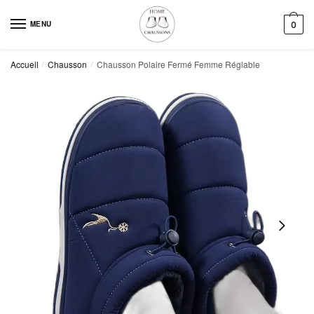
Skip
Skip
to
to
MENU
0
navigation
content
Accueil
Chausson
Chausson Polaire Fermé Femme Réglable
/
/