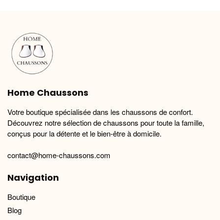
variations.
variations.
Les
Les
options
options
peuvent
peuvent
être
être
choisies
choisies
sur
sur
la
la
Home Chaussons
page
page
du
du
Votre boutique spécialisée dans les chaussons de confort.
produit
produit
Découvrez notre sélection de chaussons pour toute la famille,
conçus pour la détente et le bien-être à domicile.
contact@home-chaussons.com
Navigation
Boutique
Blog