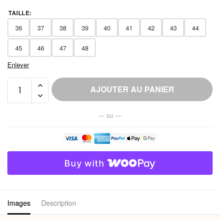
TAILLE
:
36
37
38
39
40
41
42
43
44
45
46
47
48
Enlever
quantité
AJOUTER AU PANIER
de
Chausson
— ou —
Polaire
Enveloppant
Homme
Grande
Buy with
Taille
Images
Description