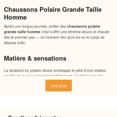
Chaussons Polaire Grande Taille
Homme
Après une longue journée, enfiler des
chaussons polaire
grande taille homme
c’est s’offrir une étreinte douce et chaude
dès le premier pas — ce moment rien qu’à soi où le corps se
dépose enfin.
Matière & sensations
La doublure en polaire douce enveloppe le pied d’une chaleur
moelleuse qui se ressent immédiatement. L’extérieur souple
s’adapte aux grandes pointures sans jamais serrer ni contraindre.
Lire plus
La semelle intérieure légèrement rembourrée absorbe chaque
pas, tandis que la semelle extérieure antidérapante assure une
adhérence rassurante sur parquet ou carrelage. Un ensemble
respirant qui garde les pieds au chaud sans les étouffer.