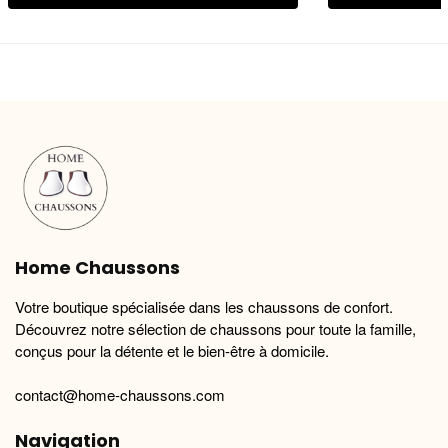
produit
produit
a
a
plusieurs
plusieurs
variations.
variations.
Les
Les
options
options
peuvent
peuvent
être
être
choisies
choisies
sur
sur
la
la
Home Chaussons
page
page
du
du
Votre boutique spécialisée dans les chaussons de confort.
produit
produit
Découvrez notre sélection de chaussons pour toute la famille,
conçus pour la détente et le bien-être à domicile.
contact@home-chaussons.com
Navigation