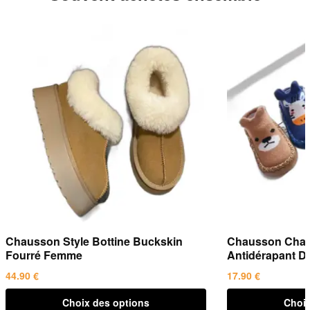
Chausson Style Bottine Buckskin
Chausson Chau
Fourré Femme
Antidérapant D
44.90
€
17.90
€
Ce
Ce
Choix des options
Choix