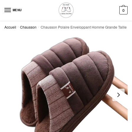
Skip
Skip
to
to
MENU
0
navigation
content
Accueil
Chausson
Chausson Polaire Enveloppant Homme Grande Taille
/
/