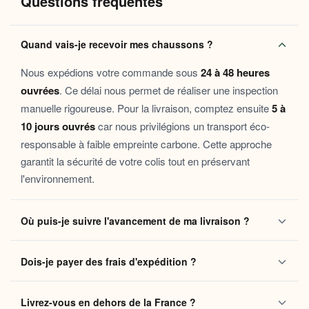
Questions fréquentes
Pourquoi vous allez l’adorer
Grande pointure, grand confort :
coupe généreuse
Quand vais-je recevoir mes chaussons ?
spécialement conçue pour les pieds larges ou longs,
sans effet d’étranglement aux orteils.
Nous expédions votre commande sous
24 à 48 heures
Chaleur polaire enveloppante :
la
pantoufle grande
ouvrées
. Ce délai nous permet de réaliser une inspection
taille polaire douce
retient naturellement la chaleur
manuelle rigoureuse. Pour la livraison, comptez ensuite
5 à
corporelle pour des soirées cocooning réussies.
10 jours ouvrés
car nous privilégions un transport éco-
Maintien et stabilité :
grâce à leur structure
responsable à faible empreinte carbone. Cette approche
enveloppante, ces
chaussons enveloppants grande
garantit la sécurité de votre colis tout en préservant
taille
accompagnent chaque déplacement dans la
maison en toute sécurité.
l'environnement.
Entretien facile :
lavable en machine pour une
fraîcheur renouvelée au fil des saisons.
Où puis-je suivre l'avancement de ma livraison ?
Ces
chaussons homme grande pointure polaire
s’adressent à
Dès que votre colis quitte notre centre logistique, vous
tous ceux qui refusent de sacrifier leur confort à la maison — que
Dois-je payer des frais d'expédition ?
recevez automatiquement un e-mail contenant votre
ce soit pour une longue soirée sur le canapé, une convalescence,
un télétravail bien installé ou tout simplement pour prendre soin
numéro de suivi
. Ce lien vous permet de localiser vos
Non, la livraison standard sécurisée est
entièrement
de soi au quotidien. Ils font aussi un cadeau attentionné pour les
chaussons en temps réel jusqu'à votre domicile. Vous
Livrez-vous en dehors de la France ?
gratuite
sans aucun minimum d'achat, que vous soyez en