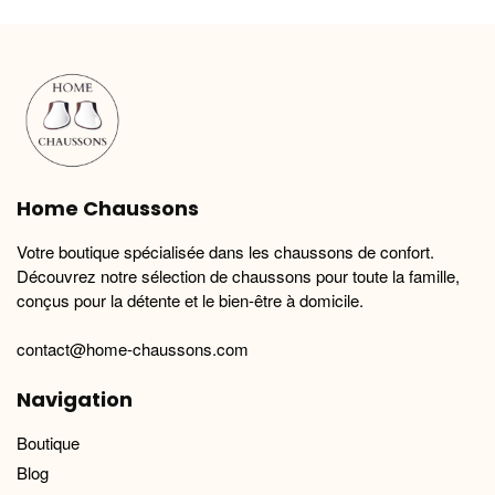
variations.
variations.
Les
Les
options
options
peuvent
peuvent
être
être
choisies
choisies
sur
sur
la
la
Home Chaussons
page
page
du
du
Votre boutique spécialisée dans les chaussons de confort.
produit
produit
Découvrez notre sélection de chaussons pour toute la famille,
conçus pour la détente et le bien-être à domicile.
contact@home-chaussons.com
Navigation
Boutique
Blog