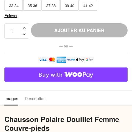
33-34
35-36
37-38
39-40
41-42
Enlever
quantité
AJOUTER AU PANIER
de
Chausson
— ou —
Polaire
Douillet
Femme
Couvre-
Buy with
pieds
Images
Description
Chausson Polaire Douillet Femme
Couvre-pieds