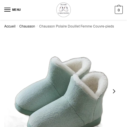
Skip
Skip
to
to
MENU
0
navigation
content
Accueil
Chausson
Chausson Polaire Douillet Femme Couvre-pieds
/
/