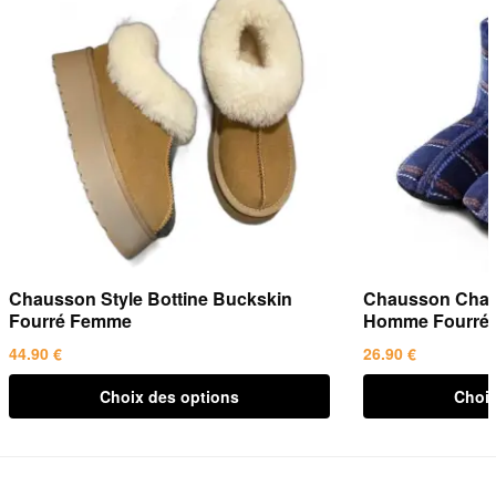
Chausson Style Bottine Buckskin
Chausson Chaus
Fourré Femme
Homme Fourré
44.90
€
26.90
€
Ce
Ce
Choix des options
Choix
produit
produit
a
a
plusieurs
plusieurs