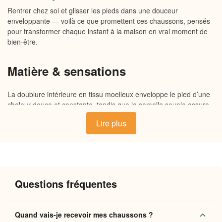
Rentrer chez soi et glisser les pieds dans une douceur
enveloppante — voilà ce que promettent ces chaussons, pensés
pour transformer chaque instant à la maison en vrai moment de
bien-être.
Matière & sensations
La doublure intérieure en tissu moelleux enveloppe le pied d’une
chaleur douce et constante, tandis que la semelle souple assure
un maintien confortable à chaque pas. L’extérieur en matière
Lire plus
respirante laisse le pied libre de respirer naturellement, sans
jamais sacrifier la douceur au contact de la peau. Un équilibre
savoureux entre légèreté et enveloppement, pour une sensation
de confort dès la première seconde.
Questions fréquentes
Pourquoi vous allez l’adorer
Chaleur durable :
la doublure moelleuse retient la
Quand vais-je recevoir mes chaussons ?
chaleur naturelle du pied tout au long de la journée