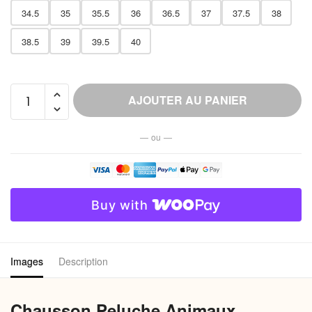
34.5
35
35.5
36
36.5
37
37.5
38
38.5
39
39.5
40
quantité
AJOUTER AU PANIER
de
Chausson
— ou —
Peluche
Animaux
Fantaisie
Femme
Buy with
Douillet
Images
Description
Chausson Peluche Animaux