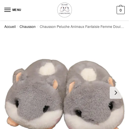
Skip
Skip
to
to
MENU
0
navigation
content
Accueil
Chausson
Chausson Peluche Animaux Fantaisie Femme Douillet
/
/