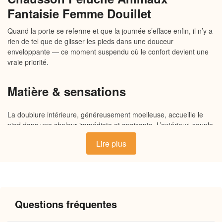
Fantaisie Femme Douillet
Quand la porte se referme et que la journée s’efface enfin, il n’y a
rien de tel que de glisser les pieds dans une douceur
enveloppante — ce moment suspendu où le confort devient une
vraie priorité.
Matière & sensations
La doublure intérieure, généreusement moelleuse, accueille le
pied dans une chaleur immédiate et apaisante. L’extérieur, souple
et résistant, habille chaque mouvement avec légèreté, tandis que
Lire plus
la semelle antidérapante offre une assise ferme et sécurisante sur
tous types de sols. Des matières pensées pour envelopper,
réchauffer et laisser la peau respirer, du matin jusqu’au soir.
Pourquoi vous allez l’adorer
Questions fréquentes
Une chaleur durable
qui s’installe dès les premières