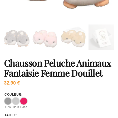
Chausson Peluche Animaux
Fantaisie Femme Douillet
32.90
€
COULEUR
:
Gris
Brun
Rose
TAILLE
: