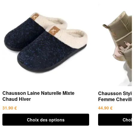
Chausson Laine Naturelle Mixte
Chausson Style
Chaud Hiver
Femme Chevill
31.90
€
44.90
€
Ce
Ce
Choix des options
Choix
produit
produit
a
a