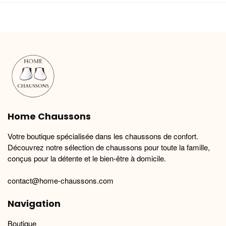
plusieurs
plusieurs
variations.
variations.
Les
Les
options
options
peuvent
peuvent
être
être
choisies
choisies
sur
sur
la
la
Home Chaussons
page
page
du
du
Votre boutique spécialisée dans les chaussons de confort.
produit
produit
Découvrez notre sélection de chaussons pour toute la famille,
conçus pour la détente et le bien-être à domicile.
contact@home-chaussons.com
Navigation
Boutique