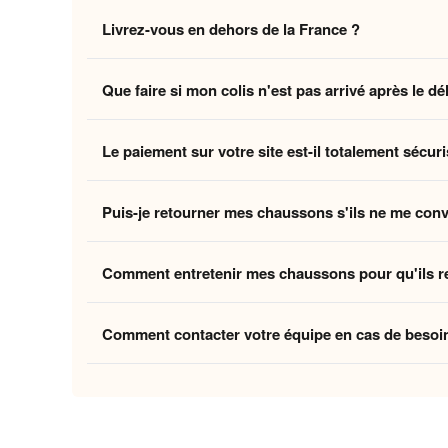
Non, la livraison standard sécurisée est
entièrement 
Livrez-vous en dehors de la France ?
des coûts logistiques pour vous offrir l'expérience la p
Oui, nous livrons gratuitement en
France, Belgique,
Que faire si mon colis n'est pas arrivé après le dé
Belgique et la Suisse, et
8 à 12 jours ouvrés
pour le
Si vous n'avez pas reçu votre commande dans les déla
Le paiement sur votre site est-il totalement sécuri
ouvrés
, contactez-nous à
contact@home-chausson
Absolument. Vos transactions sont protégées par un
Puis-je retourner mes chaussons s'ils ne me con
mondiaux du paiement en ligne, pour garantir que vos 
Oui, vous disposez de
30 jours
après la réception p
Comment entretenir mes chaussons pour qu'ils r
attentes, nous procédons à un remboursement. Votre sa
Pour préserver la douceur de la doublure et la quali
Comment contacter votre équipe en cas de besoi
linge et laissez-les sécher à l'air libre pour conserver
Vous pouvez nous contacter via notre
formulaire de 