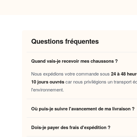
Pourquoi vous allez l’adorer
Chaleur enveloppante
: la doublure m
Confort immédiat
: la forme souple s’
Maintien sécurisé
: la semelle antidér
Questions fréquentes
Entretien facile
: conçu pour accompagne
Ces chaussons s’adressent à toutes celles et ce
Quand vais-je recevoir mes chaussons ?
travailler depuis chez soi, se remettre d’une co
Nous expédions votre commande sous
24 à 48 heu
réconfortant pour les proches que l’on aime cho
10 jours ouvrés
car nous privilégions un transport é
l'environnement.
Découvrez aussi nos
Chaussons enfant doublur
maison.
Où puis-je suivre l'avancement de ma livraison ?
Laissez-vous tenter par ce petit plaisir du quotid
Dès que votre colis quitte notre centre logistique, 
Dois-je payer des frais d'expédition ?
en temps réel jusqu'à votre domicile. Vous pouvez é