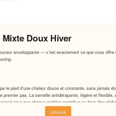
 Mixte Doux Hiver
 douceur enveloppante — c’est exactement ce que vous offr
oning.
pe le pied d’une chaleur douce et constante, sans jamais éto
e premier pas. La semelle antidérapante, légère et flexible
 pensé pour que chaque matière contribue au bien-être globa
Lire plus