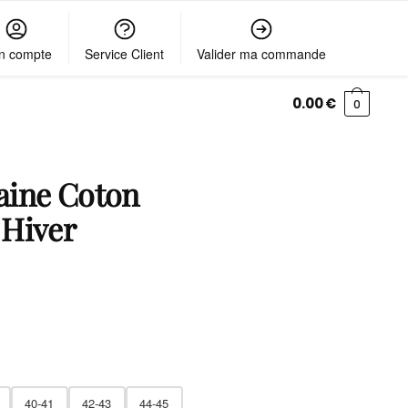
n compte
Service Client
Valider ma commande
0.00
€
0
aine Coton
 Hiver
40-41
42-43
44-45