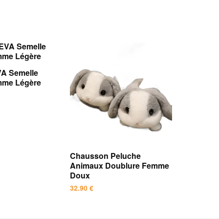
VA Semelle
mme Légère
Chausson Peluche
Animaux Doublure Femme
Doux
32.90
€
Ce
produit