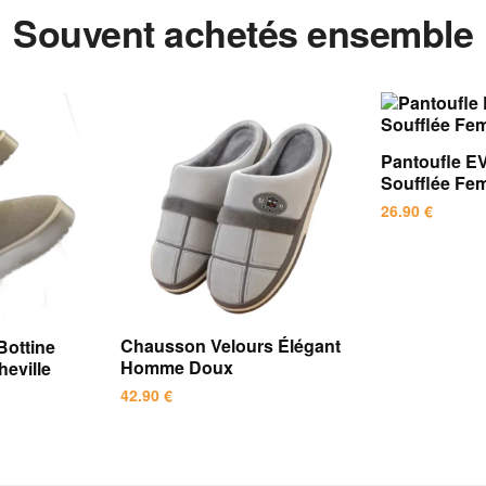
Souvent achetés ensemble
Pantoufle E
Soufflée Fe
26.90
€
Ce
produit
a
plusieurs
Chausson Velours Élégant
Bottine
variations.
Homme Doux
eville
Les
42.90
€
options
Ce
peuvent
produit
être