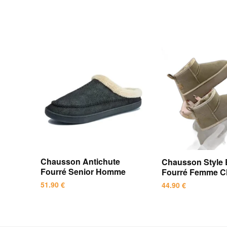
Chausson Antichute
Chausson Style 
Fourré Senior Homme
Fourré Femme Ch
51.90
€
44.90
€
Ce
Ce
produit
produit