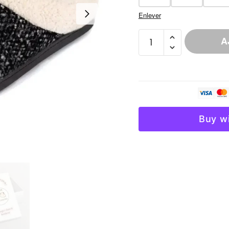
Enlever
quantité
A
de
Chausson
Laine
Coton
Mixte
Doux
Buy w
Hiver