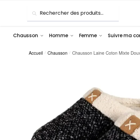
Skip
Skip
Recherche
Recherche
to
to
pour :
navigation
content
Chausson
Homme
Femme
Suivre ma 
Accueil
Chausson
Chausson Laine Coton Mixte Doux
/
/