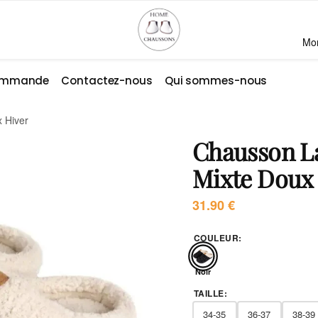
Mo
commande
Contactez-nous
Qui sommes-nous
 Hiver
Chausson L
Mixte Doux
31.90
€
COULEUR
:
Noir
TAILLE
:
34-35
36-37
38-39