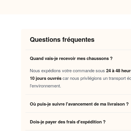
Pourquoi vous allez l’adorer
Doublure
douce et chaude
qui envelopp
Semelle souple et antidérapante pour 
Maintien naturel du pied grâce à une s
Questions fréquentes
Facile à enfiler, idéal pour les momen
Quand vais-je recevoir mes chaussons ?
Ces chaussons sont faits pour toutes celles et ce
week-end, télétravailler au chaud, se remettre d’
Nous expédions votre commande sous
24 à 48 heu
vie à la
.
maison
10 jours ouvrés
car nous privilégions un transport é
l'environnement.
Découvrez aussi nos
Chaussons femme sherpa 
chauds
pour une touche de
au quotidie
douceur
Où puis-je suivre l'avancement de ma livraison ?
Laissez-vous tenter et offrez à vos pieds le
con
Dès que votre colis quitte notre centre logistique, 
Dois-je payer des frais d'expédition ?
en temps réel jusqu'à votre domicile. Vous pouvez é