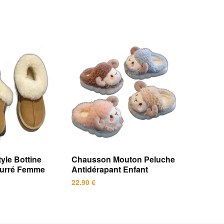
yle Bottine
Chausson Mouton Peluche
ourré Femme
Antidérapant Enfant
22.90
€
Ce
produit