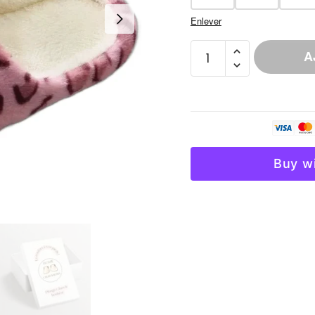
Enlever
quantité
A
de
Chausson
Imprimé
Léopard
Fourré
Femme
Buy w