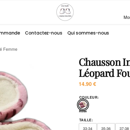
Mo
commande
Contactez-nous
Qui sommes-nous
rré Femme
Chausson I
Léopard Fo
14.90
€
COULEUR
:
Rose
TAILLE
:
33-34
35-36
37-38