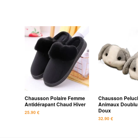
Chausson Polaire Femme
Chausson Peluc
Antidérapant Chaud Hiver
Animaux Doubl
Doux
25.90
€
32.90
€
Ce
Ce
produit
produit