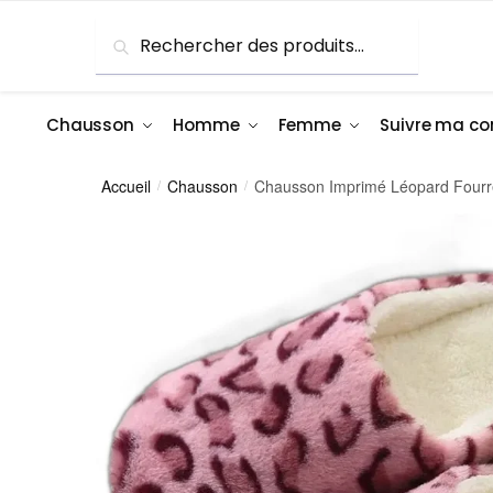
Skip
Skip
Recherche
Recherche
to
to
pour :
navigation
content
Chausson
Homme
Femme
Suivre ma 
Accueil
Chausson
Chausson Imprimé Léopard Fou
/
/