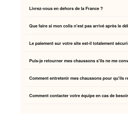
Non, la livraison standard sécurisée est
entièrement 
Livrez-vous en dehors de la France ?
des coûts logistiques pour vous offrir l'expérience la p
Oui, nous livrons gratuitement en
France, Belgique,
Que faire si mon colis n'est pas arrivé après le dé
Belgique et la Suisse, et
8 à 12 jours ouvrés
pour le
Si vous n'avez pas reçu votre commande dans les déla
Le paiement sur votre site est-il totalement sécuri
ouvrés
, contactez-nous à
contact@home-chausson
Absolument. Vos transactions sont protégées par un
Puis-je retourner mes chaussons s'ils ne me con
mondiaux du paiement en ligne, pour garantir que vos 
Oui, vous disposez de
30 jours
après la réception p
Comment entretenir mes chaussons pour qu'ils r
attentes, nous procédons à un remboursement. Votre sa
Pour préserver la douceur de la doublure et la quali
Comment contacter votre équipe en cas de besoi
linge et laissez-les sécher à l'air libre pour conserver
Vous pouvez nous contacter via notre
formulaire de 