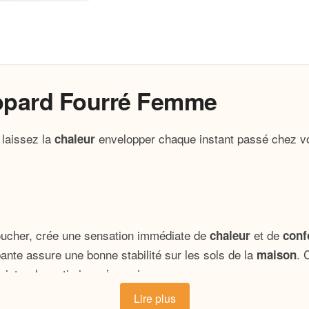
opard Fourré Femme
 laissez la
envelopper chaque instant passé chez v
chaleur
ucher, crée une sensation immédiate de
et de
chaleur
conf
pante assure une bonne stabilité sur les sols de la
. 
maison
inte, du matin jusqu’au soir.
Lire plus