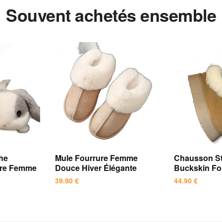
Souvent achetés ensemble
he
Mule Fourrure Femme
Chausson St
ure Femme
Douce Hiver Élégante
Buckskin F
39.90
€
44.90
€
Ce
Ce
produit
produit