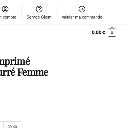
n compte
Service Client
Valider ma commande
0.00
€
0
mprimé
urré Femme
39-40