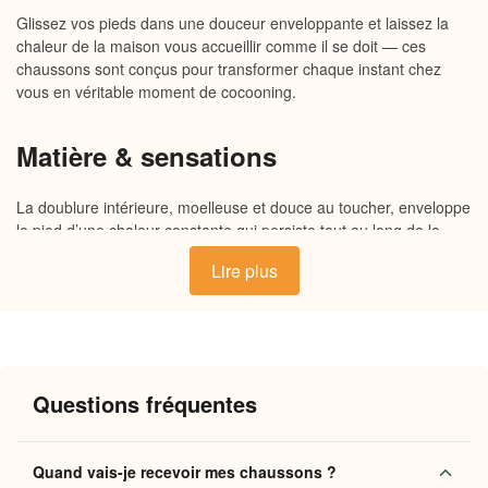
Glissez vos pieds dans une douceur enveloppante et laissez la
chaleur de la maison vous accueillir comme il se doit — ces
chaussons sont conçus pour transformer chaque instant chez
vous en véritable moment de cocooning.
Matière & sensations
La doublure intérieure, moelleuse et douce au toucher, enveloppe
le pied d’une chaleur constante qui persiste tout au long de la
journée. L’extérieur souple épouse naturellement la forme du
Lire plus
pied, tandis que la semelle antidérapante offre une assise stable
et sécurisante sur tous les types de sols. Un ensemble respirant,
pensé pour le confort durable, qui marie douceur des matières et
praticité du quotidien.
Questions fréquentes
Pourquoi vous allez l’adorer
Chaleur durable
: la doublure moelleuse maintient une
Quand vais-je recevoir mes chaussons ?
température agréable, même lors des soirées les plus