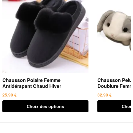
Chausson Polaire Femme
Chausson Pelu
Antidérapant Chaud Hiver
Doublure Femm
25.90
€
32.90
€
Ce
Ce
Choix des options
Choix
produit
produit
a
a
plusieurs
plusieurs