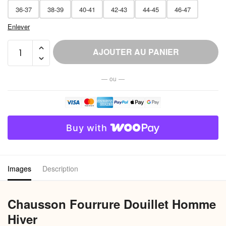
36-37
38-39
40-41
42-43
44-45
46-47
Enlever
quantité
AJOUTER AU PANIER
de
Chausson
— ou —
Fourrure
Douillet
Homme
Hiver
Buy with
Images
Description
Chausson Fourrure Douillet Homme
Hiver