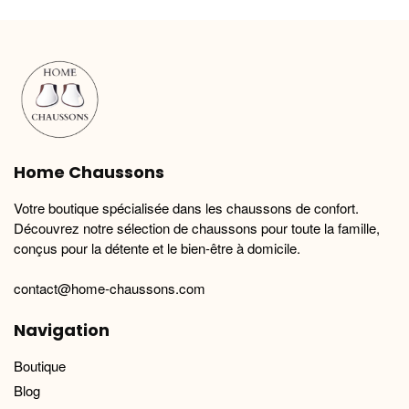
variations.
variations.
Les
Les
options
options
peuvent
peuvent
être
être
choisies
choisies
sur
sur
la
la
Home Chaussons
page
page
du
du
Votre boutique spécialisée dans les chaussons de confort.
produit
produit
Découvrez notre sélection de chaussons pour toute la famille,
conçus pour la détente et le bien-être à domicile.
contact@home-chaussons.com
Navigation
Boutique
Blog