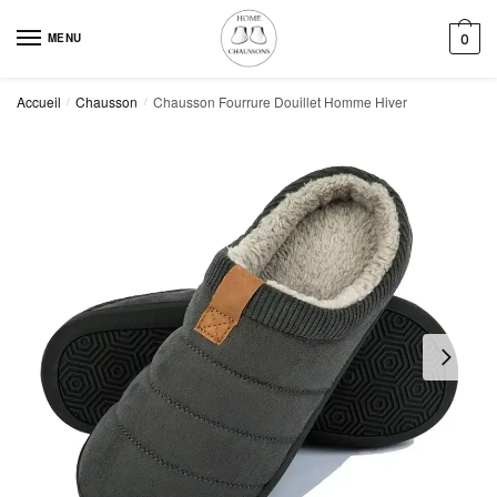
Skip
Skip
to
to
MENU
0
navigation
content
Accueil
Chausson
Chausson Fourrure Douillet Homme Hiver
/
/