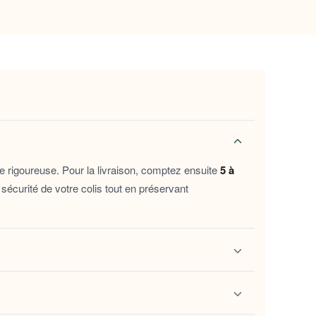
es soirées les plus fraîches.
t, carrelage ou moquette.
n confort ressenti dès les premières
vage.
n instant cocooning. Idéaux pour une soirée
e rigoureuse. Pour la livraison, comptez ensuite
5 à
 une personne que l’on chérit — ils
sécurité de votre colis tout en préservant
ection de
Chaussons animaux garçon intérieur
ivi
. Ce lien vous permet de localiser vos chaussons
ions.