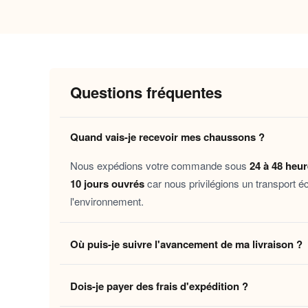
Pourquoi vous allez l’adorer
Chaleur durable
: la doublure isolante
Semelle souple et antidérapante
: ell
Maintien enveloppant
: la constructio
Questions fréquentes
minutes.
Entretien facile
: lavable en machine, 
Quand vais-je recevoir mes chaussons ?
Ces chaussons s’adressent à toutes celles et ce
Nous expédions votre commande sous
24 à 48 heu
lecture, un dimanche de détente, une convalesc
10 jours ouvrés
car nous privilégions un transport é
accompagnent chaque moment de douceur partag
l'environnement.
Découvrez aussi nos
Chausson fille motif ours
Où puis-je suivre l'avancement de ma livraison ?
fourrés
pour un confort taillé au plus près de vo
Dès que votre colis quitte notre centre logistique, 
Laissez-vous tenter par ce moment de douceur 
Dois-je payer des frais d'expédition ?
en temps réel jusqu'à votre domicile. Vous pouvez é