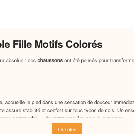
 Fille Motifs Colorés
ur absolue : ces
ont été pensés pour transformer
chaussons
, accueille le pied dans une sensation de douceur immédiate.
te assure stabilité et confort sur tous types de sols. Un en
ans contraindre — du matin jusqu’au soir, à la maison.
Lire plus