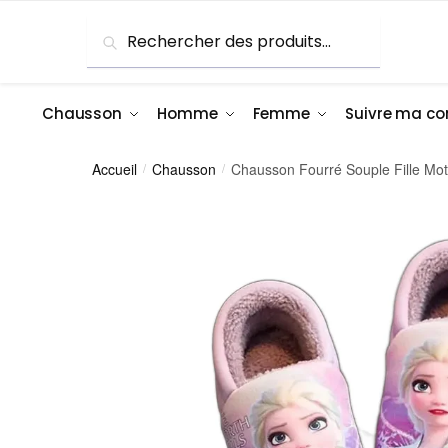
Skip
Skip
Recherche
Recherche
to
to
pour :
navigation
content
Chausson
Homme
Femme
Suivre ma 
Accueil
Chausson
Chausson Fourré Souple Fille Mot
/
/