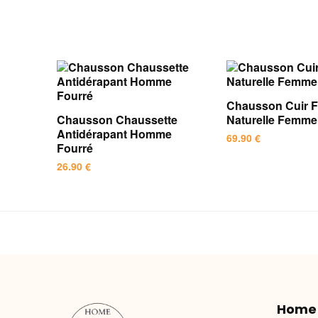
Chausson Cuir F
Chausson Chaussette
Naturelle Femm
Antidérapant Homme
69.90
€
Fourré
Ce
26.90
€
produit
Ce
a
produit
plusieurs
a
variations.
plusieurs
Les
variations.
options
Les
peuvent
options
être
Home
peuvent