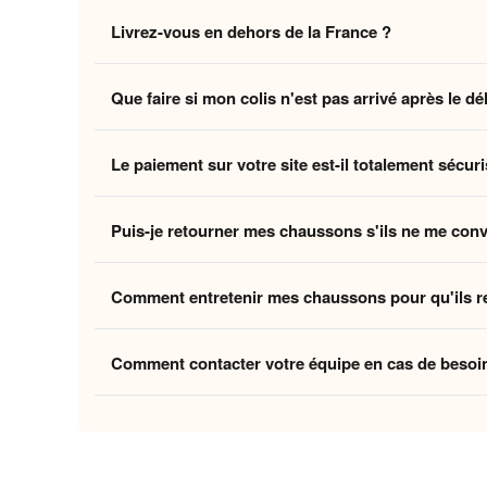
Non, la livraison standard sécurisée est
entièrement 
Livrez-vous en dehors de la France ?
des coûts logistiques pour vous offrir l'expérience la p
Oui, nous livrons gratuitement en
France, Belgique,
Que faire si mon colis n'est pas arrivé après le dé
Belgique et la Suisse, et
8 à 12 jours ouvrés
pour le
Si vous n'avez pas reçu votre commande dans les déla
Le paiement sur votre site est-il totalement sécuri
ouvrés
, contactez-nous à
contact@home-chausson
Absolument. Vos transactions sont protégées par un
Puis-je retourner mes chaussons s'ils ne me con
mondiaux du paiement en ligne, pour garantir que vos 
Oui, vous disposez de
30 jours
après la réception p
Comment entretenir mes chaussons pour qu'ils r
attentes, nous procédons à un remboursement. Votre sa
Pour préserver la douceur de la doublure et la quali
Comment contacter votre équipe en cas de besoi
linge et laissez-les sécher à l'air libre pour conserver
Vous pouvez nous contacter via notre
formulaire de 