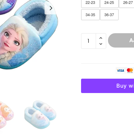
22-23
24-25
26-27
34-35
36-37
quantité
A
de
Chausson
Fourré
Souple
Fille
Motifs
Buy w
Colorés