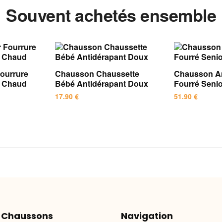
Souvent achetés ensemble
ourrure
Chausson Chaussette
Chausson An
e Chaud
Bébé Antidérapant Doux
Fourré Sen
17.90
€
51.90
€
Ce
Ce
produit
produit
a
a
plusieurs
plusieurs
variations.
variations.
Les
Les
options
options
peuvent
peuvent
être
être
 Chaussons
Navigation