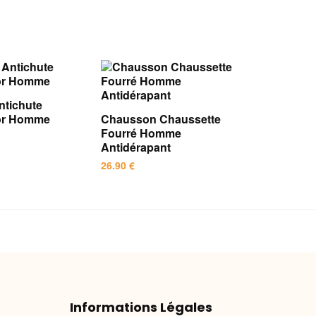
tichute
ior Homme
Chausson Chaussette
Fourré Homme
Antidérapant
26.90
€
Ce
produit
a
plusieurs
variations.
Les
options
Informations Légales
peuvent