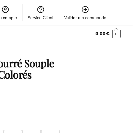
n compte
Service Client
Valider ma commande
0.00
€
0
ourré Souple
 Colorés