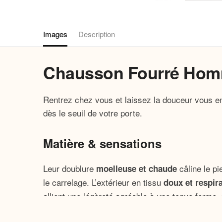
Images
Description
Chausson Fourré Homm
Rentrez chez vous et laissez la douceur vous e
dès le seuil de votre porte.
Matière & sensations
Leur doublure
câline le p
moelleuse et chaude
le carrelage. L’extérieur en tissu
doux et respir
allient une légèreté agréable à une tenue ferme