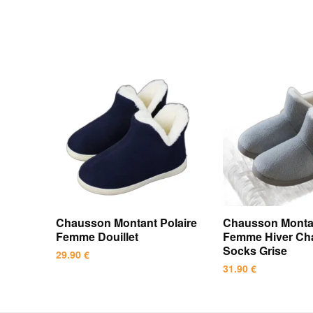
Chausson Montant Polaire
Chausson Monta
Femme Douillet
Femme Hiver Ch
Socks Grise
29.90
€
31.90
€
Ce
Ce
produit
produit