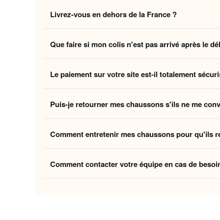
Non, la livraison standard sécurisée est
entièrement 
Livrez-vous en dehors de la France ?
des coûts logistiques pour vous offrir l'expérience la p
Oui, nous livrons gratuitement en
France, Belgique,
Que faire si mon colis n'est pas arrivé après le dé
Belgique et la Suisse, et
8 à 12 jours ouvrés
pour le
Si vous n'avez pas reçu votre commande dans les déla
Le paiement sur votre site est-il totalement sécuri
ouvrés
, contactez-nous à
contact@home-chausson
Absolument. Vos transactions sont protégées par un
Puis-je retourner mes chaussons s'ils ne me con
mondiaux du paiement en ligne, pour garantir que vos 
Oui, vous disposez de
30 jours
après la réception p
Comment entretenir mes chaussons pour qu'ils r
attentes, nous procédons à un remboursement. Votre sa
Pour préserver la douceur de la doublure et la quali
Comment contacter votre équipe en cas de besoi
linge et laissez-les sécher à l'air libre pour conserver
Vous pouvez nous contacter via notre
formulaire de 