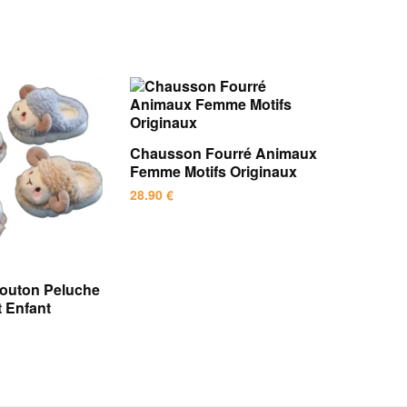
Chausson Fourré Animaux
Femme Motifs Originaux
28.90
€
Ce
produit
a
outon Peluche
plusieurs
 Enfant
variations.
Les
options
peuvent