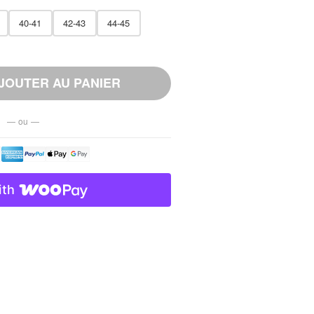
40-41
42-43
44-45
JOUTER AU PANIER
— ou —
ith