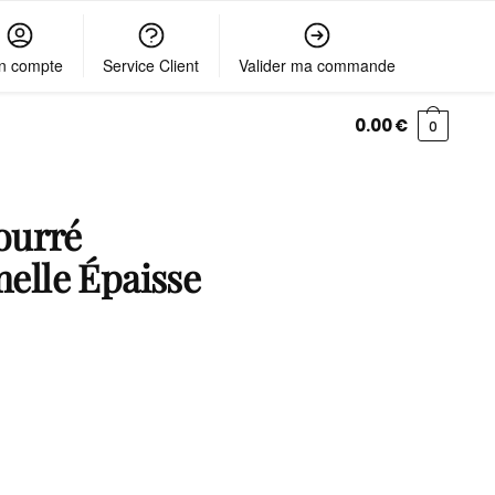
n compte
Service Client
Valider ma commande
0.00
€
0
ourré
lle Épaisse