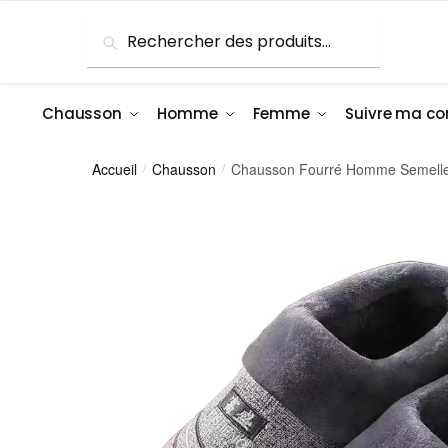
Skip
Skip
Recherche
Recherche
to
to
pour :
navigation
content
Chausson
Homme
Femme
Suivre ma 
Accueil
Chausson
Chausson Fourré Homme Semelle
/
/