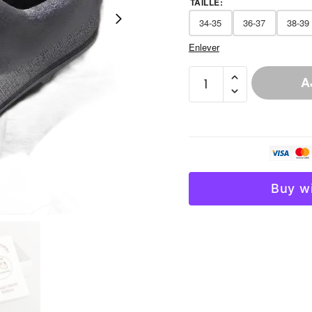
TAILLE
:
34-35
36-37
38-39
Enlever
quantité
A
de
Chausson
Fourré
Homme
Semelle
Épaisse
Buy w
Hiver