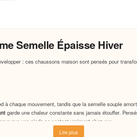
e Semelle Épaisse Hiver
nvelopper : ces chaussons maison sont pensés pour transfor
ied à chaque mouvement, tandis que la semelle souple amor
garde une chaleur constante sans jamais étouffer. Pensé
ant
, pour que vos pieds se sentent vraiment chez eux.
Lire plus