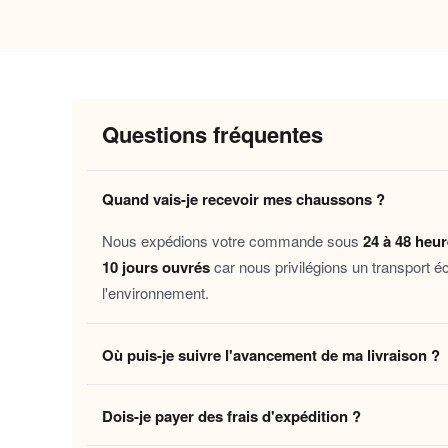
Pourquoi vous allez l’adorer
Chaleur enveloppante
: la doublure in
Semelle antidérapante
: vous vous dép
Douceur immédiate
: le contact moell
Questions fréquentes
Entretien facile
: passent en machine po
Quand vais-je recevoir mes chaussons ?
Ces chaussons maison accompagnent aussi bien 
toute personne en quête de
confort et de chale
Nous expédions votre commande sous
24 à 48 heu
s’accorder une touche de
au quotidi
cocooning
10 jours ouvrés
car nous privilégions un transport é
l'environnement.
Découvrez aussi nos
Chaussons velours homme
une sélection pensée avec soin.
Où puis-je suivre l'avancement de ma livraison ?
Craquez pour la
et offrez
douceur au quotidien
Dès que votre colis quitte notre centre logistique, 
Dois-je payer des frais d'expédition ?
en temps réel jusqu'à votre domicile. Vous pouvez é