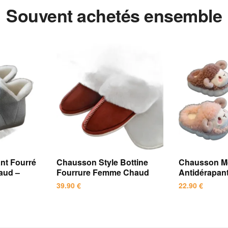
Souvent achetés ensemble
nt Fourré
Chausson Style Bottine
Chausson M
aud –
Fourrure Femme Chaud
Antidérapant
39.90
€
22.90
€
Ce
Ce
produit
produit