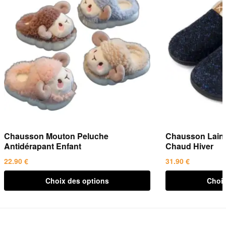
Chausson Mouton Peluche
Chausson Laine 
Antidérapant Enfant
Chaud Hiver
22.90
€
31.90
€
Ce
Ce
Choix des options
Choix
produit
produit
a
a
plusieurs
plusieurs