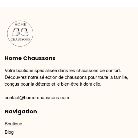
variations.
variations.
Les
Les
options
options
peuvent
peuvent
être
être
choisies
choisies
sur
sur
la
la
Home Chaussons
page
page
du
du
Votre boutique spécialisée dans les chaussons de confort.
produit
produit
Découvrez notre sélection de chaussons pour toute la famille,
conçus pour la détente et le bien-être à domicile.
contact@home-chaussons.com
Navigation
Boutique
Blog