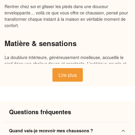
Rentrer chez soi et glisser les pieds dans une douceur
enveloppante… voilà ce que vous offre ce chausson, pensé pour
transformer chaque instant à la maison en véritable moment de
confort.
Matière & sensations
La doublure intérieure, généreusement moelleuse, accueille le
pied dans une chaleur douce et constante. L’extérieur, souple et
respirant, s’adapte naturellement aux contours du pied sans
Lire plus
jamais le comprimer. La semelle, légèrement structurée, assure
un bon maintien sur les surfaces lisses tout en conservant cette
légèreté qui rend chaque pas silencieux et agréable. Des
matières choisies pour leur douceur au toucher et leur capacité à
retenir la chaleur naturelle du corps.
Questions fréquentes
Pourquoi vous allez l’adorer
Quand vais-je recevoir mes chaussons ?
Chaleur durable
: la doublure moelleuse maintient une