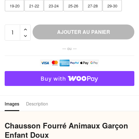
19-20
21-22
23-24
25-26
27-28
29-30
quantité
AJOUTER AU PANIER
de
Chausson
— ou —
Fourré
Animaux
Garçon
Enfant
Buy with
Doux
Images
Description
Chausson Fourré Animaux Garçon
Enfant Doux