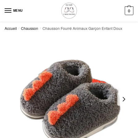
Skip
Skip
to
to
MENU
0
navigation
content
Accueil
Chausson
Chausson Fourré Animaux Garçon Enfant Doux
/
/