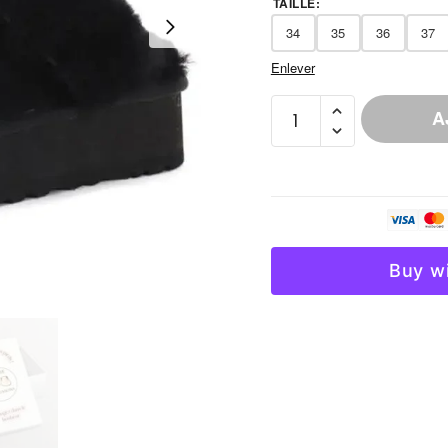
TAILLE
:
34
35
36
37
Enlever
quantité
A
de
Chausson
Daim
Synthétique
Fourré
Femme
Buy w
Douillet