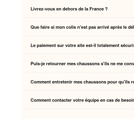
Non, la livraison standard sécurisée est
entièrement 
Livrez-vous en dehors de la France ?
des coûts logistiques pour vous offrir l'expérience la p
Oui, nous livrons gratuitement en
France, Belgique,
Que faire si mon colis n'est pas arrivé après le dé
Belgique et la Suisse, et
8 à 12 jours ouvrés
pour le
Si vous n'avez pas reçu votre commande dans les déla
Le paiement sur votre site est-il totalement sécuri
ouvrés
, contactez-nous à
contact@home-chausson
Absolument. Vos transactions sont protégées par un
Puis-je retourner mes chaussons s'ils ne me con
mondiaux du paiement en ligne, pour garantir que vos 
Oui, vous disposez de
30 jours
après la réception p
Comment entretenir mes chaussons pour qu'ils r
attentes, nous procédons à un remboursement. Votre sa
Pour préserver la douceur de la doublure et la quali
Comment contacter votre équipe en cas de besoi
linge et laissez-les sécher à l'air libre pour conserver
Vous pouvez nous contacter via notre
formulaire de 