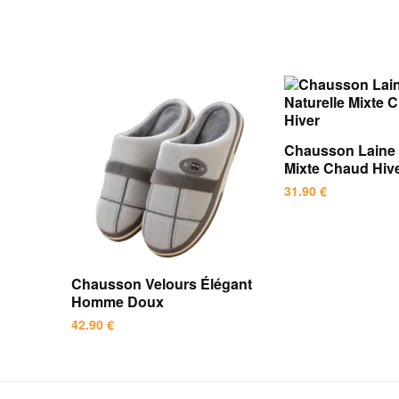
Chausson Laine 
Mixte Chaud Hiv
31.90
€
Ce
produit
a
Chausson Velours Élégant
plusieurs
Homme Doux
variations.
42.90
€
Les
Ce
options
produit
peuvent