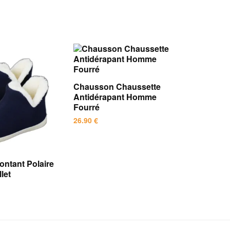
Chausson Chaussette
Antidérapant Homme
Fourré
26.90
€
Ce
produit
ntant Polaire
a
let
plusieurs
variations.
Les
options
peuvent