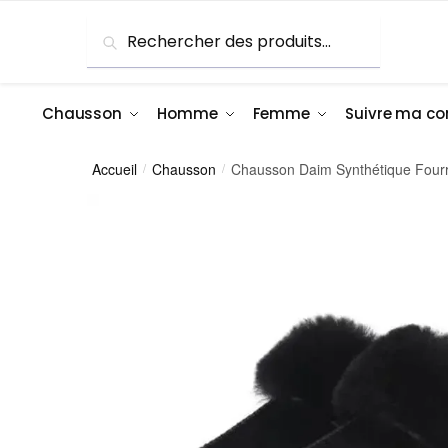
Skip
Skip
Recherche
Recherche
to
to
pour :
navigation
content
Chausson
Homme
Femme
Suivre ma 
Accueil
Chausson
Chausson Daim Synthétique Four
/
/