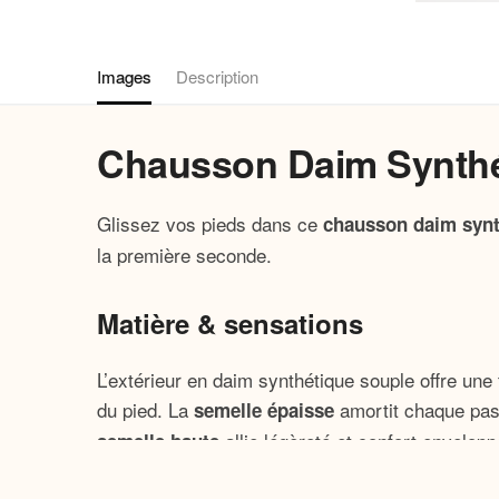
Images
Description
Chausson Daim Synth
Glissez vos pieds dans ce
chausson daim synt
la première seconde.
Matière & sensations
L’extérieur en daim synthétique souple offre une
du pied. La
amortit chaque pas 
semelle épaisse
allie légèreté et confort envelop
semelle haute
intérieur chauffé.