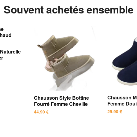
Souvent achetés ensemble
Naturelle
er
Chausson Mo
Chausson Style Bottine
Femme Douil
Fourré Femme Cheville
29.90
€
44.90
€
Ce
Ce
produit
produit