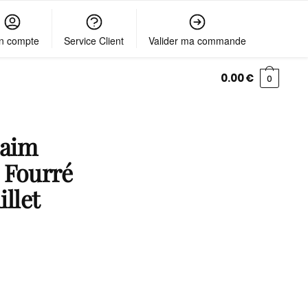
n compte
Service Client
Valider ma commande
0.00
€
0
Daim
 Fourré
llet