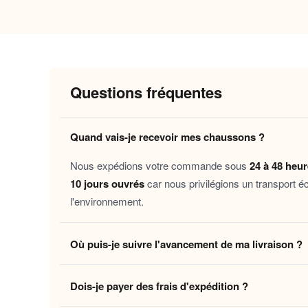
Pourquoi vous allez l’adorer
Doublure fourrure généreuse
: une ch
Semelle épaisse antidérapante
: stabil
Questions fréquentes
Daim synthétique souple
: un extérieu
Coupe mule ajustée
: facile à enfiler 
Quand vais-je recevoir mes chaussons ?
Ce
s’a
chausson daim doublé fourrure femme
Nous expédions votre commande sous
24 à 48 heu
démarrer une matinée tranquille, prolonger une 
10 jours ouvrés
car nous privilégions un transport é
proche, cette
mule daim synthétique fourrur
l'environnement.
Découvrez aussi nos
Pantoufles bottine imitati
Où puis-je suivre l'avancement de ma livraison ?
compagnon idéal de vos instants cocooning.
Dès que votre colis quitte notre centre logistique, 
Laissez-vous tenter par ce moment de douceur : 
Dois-je payer des frais d'expédition ?
en temps réel jusqu'à votre domicile. Vous pouvez é