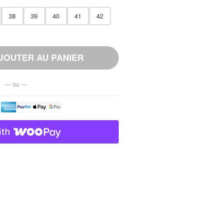
38
39
40
41
42
JOUTER AU PANIER
— ou —
ith