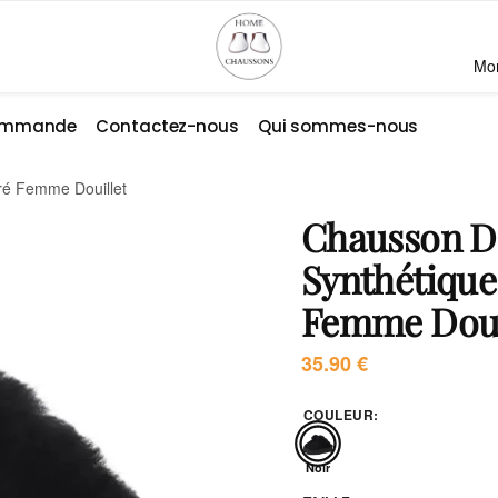
Mo
commande
Contactez-nous
Qui sommes-nous
ré Femme Douillet
Chausson 
Synthétique
Femme Doui
35.90
€
COULEUR
:
Noir