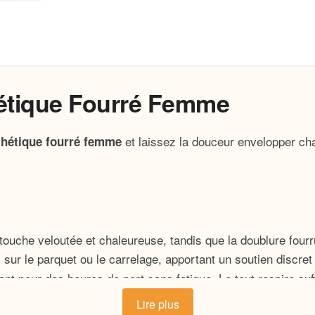
étique Fourré Femme
et laissez la douceur envelopper cha
hétique fourré femme
 touche veloutée et chaleureuse, tandis que la doublure four
sur le parquet ou le carrelage, apportant un soutien discret
pant pour des heures de port sans fatigue. Le tout respire s
Lire plus